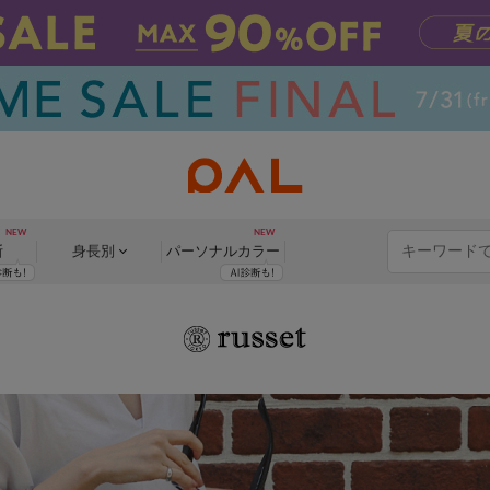
断
身長別
パーソナル
カラー