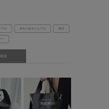
ンプル
きれいめカジュアル
休日
ダー
着順