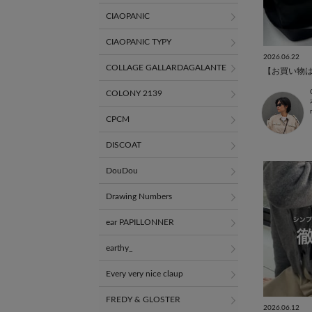
CIAOPANIC
CIAOPANIC TYPY
2026.06.22
COLLAGE GALLARDAGALANTE
COLONY 2139
CPCM
DISCOAT
DouDou
Drawing Numbers
ear PAPILLONNER
earthy_
Every very nice claup
FREDY & GLOSTER
2026.06.12