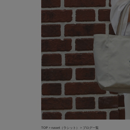
×
TOP
>
russet（ラシット）
>
ブログ一覧