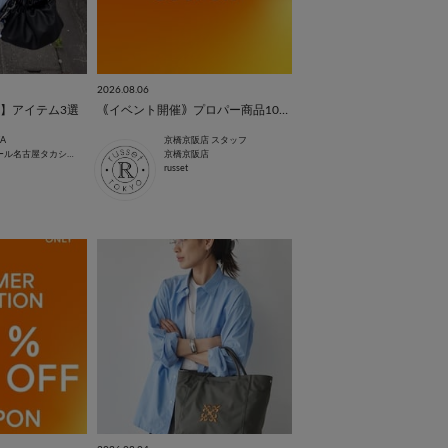
2026.08.06
】アイテム3選
｟イベント開催｠プロパー商品10%OFF!
WA
京橋京阪店 スタッフ
ジェイアール名古屋タカシマヤ店
京橋京阪店
russet