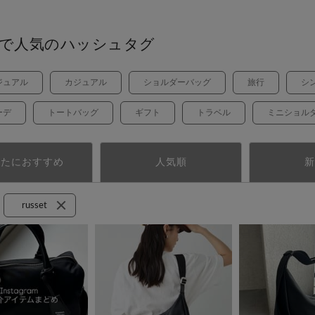
で人気のハッシュタグ
ジュアル
カジュアル
ショルダーバッグ
旅行
シ
ーデ
トートバッグ
ギフト
トラベル
ミニショル
なたにおすすめ
人気順
新
russet