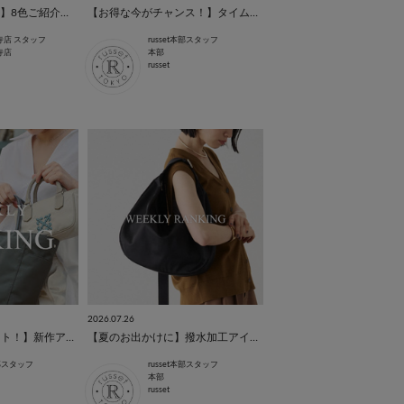
【今年最後の開運日】8色ご紹介！開運お財布特集♪
【お得な今がチャンス！】タイムセール人気ランキングTOP5
寺店 スタッフ
russet本部スタッフ
寺店
本部
russet
2026.07.26
【7/9(木)予約スタート！】新作アイテム注目度TOP5を発表！
【夏のお出かけに】撥水加工アイテム人気ランキングTOP10
本部スタッフ
russet本部スタッフ
本部
russet