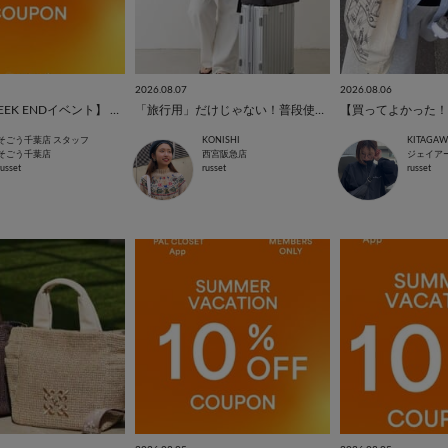
2026.08.07
2026.08.06
【4日間のWEEK ENDイベント】 10%OFFのお知らせ✨
「旅行用」だけじゃない！普段使いもできるトラベルシリーズ✨
【買ってよかった！
そごう千葉店 スタッフ
KONISHI
KITAGA
そごう千葉店
西宮阪急店
russet
russet
russet