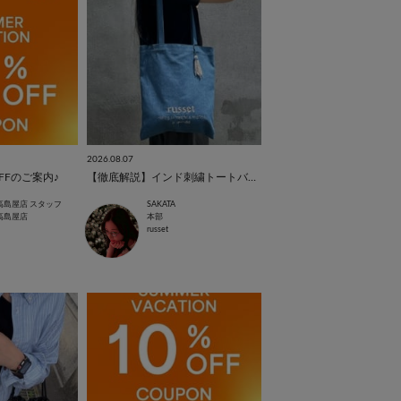
2026.08.07
FFのご案内♪
【徹底解説】インド刺繍トートバッグ
高島屋店 スタッフ
SAKATA
高島屋店
本部
russet