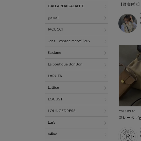
GALLARDAGALANTE
gemeil
IACUCCI
Jena espace merveilleux
Kastane
La boutique BonBon
LARUTA
Lattice
LOCUST
LOUNGEDRESS
2023.03.16
新レーベル“gem
Lui's
mline