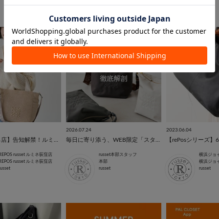
2026.07.24
2023.06.04
【荻窪ルミネ店】告知解禁！ルミネ10%OFF♪
毎日に寄り添う、WEB限定「スタンダードミニショルダーバッグ」
【rePosシリーズ】
REPOS russet ルミネ荻窪店
russet本部スタッフ
横浜ジョ
REPOS russet ルミネ荻窪店
本部
横浜ジョ
russet
russet
russet