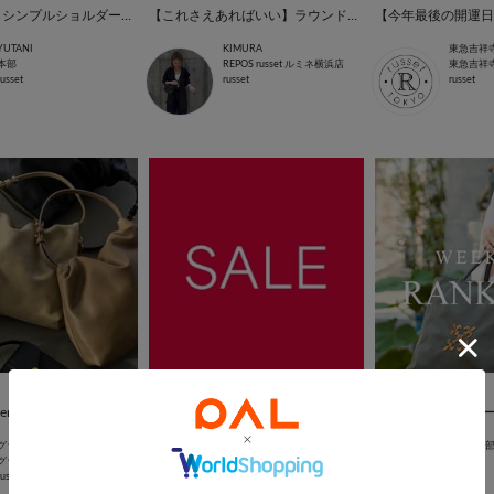
【徹底解説】シンプルショルダーバッグ
【これさえあればいい】ラウンドショルダーバッグ
YUTANI
KIMURA
東急吉祥
本部
REPOS russet ルミネ横浜店
東急吉祥
russet
russet
russet
2026.07.05
2026.07.07
 by russet”が登場
SALE商品再値下げ
グランデュオ立川店 スタッフ
京橋京阪店 スタッフ
russet
グランデュオ立川店
京橋京阪店
本部
russet
russet
russet