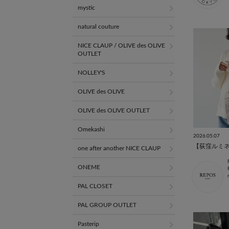
mystic
natural couture
NICE CLAUP / OLIVE des OLIVE
OUTLET
NOLLEY'S
OLIVE des OLIVE
OLIVE des OLIVE OUTLET
Omekashi
2026.05.07
one after another NICE CLAUP
ONEME
PAL CLOSET
PAL GROUP OUTLET
Pasterip