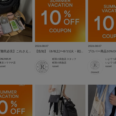
2026.08.07
2026.08.07
【旅行バッグ難民必見】これさえあれば旅行もお出掛けもぴったり♪
【告知】《8/8(土)〜8/11(火・祝)まで》＼10％OFFクーポン／プレゼント‼︎
プロパー商品10%O
ONUMA.M
町田小田急店 スタッフ
いよてつ
東京ソラマチ店
町田小田急店
いよてつ
russet
russet
russet