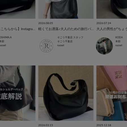
2026.08.05
2026.07.24
【お買い物はこちらから】Instagramご紹介アイテムまとめ
軽くてお洒落♪大人のための旅行バッグ特集
OSHIMA.A
そごう千葉店 スタッフ
KODA
本部
そごう千葉店
本部
russet
russet
russet
2026.03.15
2025.12.18