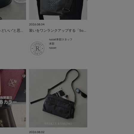
2026.08.04
大人の男性が“ちょうどいい”と思えるバッグを集めました。
装いをワンランクアップする「Souffle TOTE」
russet本部スタッフ
本部
russet
2026.08.02