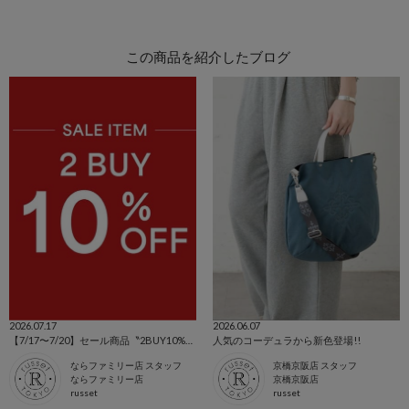
この商品を紹介したブログ
2026.07.17
2026.06.07
【7/17〜7/20】セール商品〝2BUY10%OFF〟
人気のコーデュラから新色登場!!
ならファミリー店 スタッフ
京橋京阪店 スタッフ
ならファミリー店
京橋京阪店
russet
russet