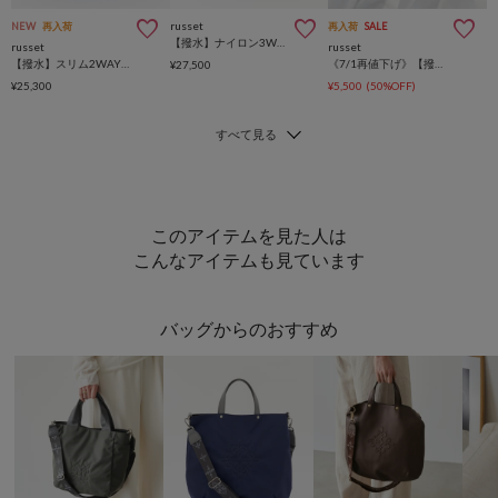
russet
NEW
再入荷
再入荷
SALE
【撥水】ナイロン3WAYトートバッグ
russet
russet
【撥水】スリム2WAYトートバッグ <ナイロン>
《7/1再値下げ》【撥水】コーデュラナイロンスクエアポーチ
¥27,500
¥25,300
¥5,500
(50%OFF)
このアイテムを見た人は
こんなアイテムも見ています
バッグからのおすすめ