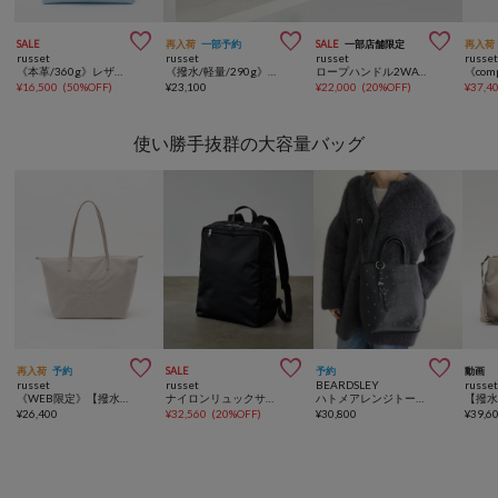



SALE
再入荷
一部予約
SALE
一部店舗限定
再入荷
russet
russet
russet
russe
《本革/360g》レザー2WAYショルダーバッグ
《撥水/軽量/290g》スタンダードミニショルダーバッグ <ナイロンジャガード>
ロープハンドル2WAYミニトートバッグ
¥
16,500
(
50%OFF
)
¥
23,100
¥
22,000
(
20%OFF
)
¥
37,4
使い勝手抜群の大容量バッグ



再入荷
予約
SALE
予約
動画
russet
russet
BEARDSLEY
russe
《WEB限定》【撥水】コーデュラナイロントートバッグ
ナイロンリュックサック
ハトメアレンジトート《本革》【A4対応】
¥
26,400
¥
32,560
(
20%OFF
)
¥
30,800
¥
39,6