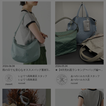
2026.06.04
2026.05.24
雨の日でも安心なオススメバッグ素材3選！
★【4月売れ筋ランキング〜バッグ編〜】★
いよてつ高島屋店 スタッフ
あべのハルカス店 スタッフ
いよてつ高島屋店
あべのハルカス店
russet
russet