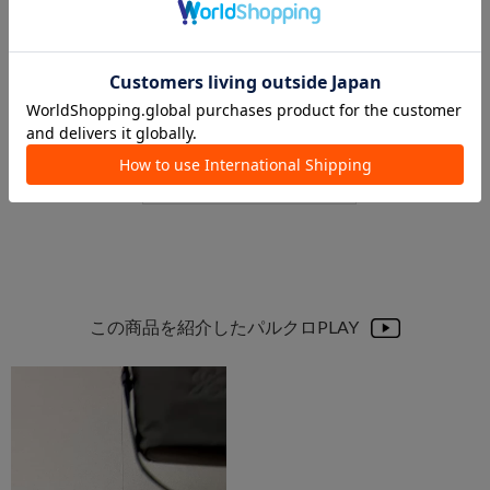
2026.04.19
2026.04.14
【大人気】コーデュラナイロンシリーズをご紹介🎵
【人気アイテムTOP10】週間ランキングを発表！
町田小田急店 スタッフ
russet本部スタッフ
町田小田急店
本部
russet
russet
この商品を紹介したパルクロPLAY