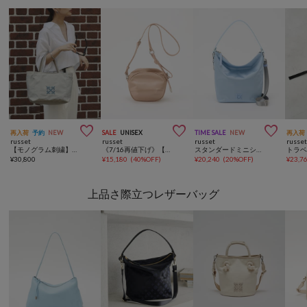



再入荷
予約
NEW
SALE
UNISEX
TIME SALE
NEW
再入荷
russet
russet
russet
russe
【モノグラム刺繍】コーデュラナイロントートバッグ
《7/16再値下げ》【撥水】クラウズナイロンサークルミニショルダーバッグ
スタンダードミニショルダーバッグ <クラウズナイロン>
トラ
¥
30,800
¥
15,180
(
40%OFF
)
¥
20,240
(
20%OFF
)
¥
23,7
上品さ際立つレザーバッグ