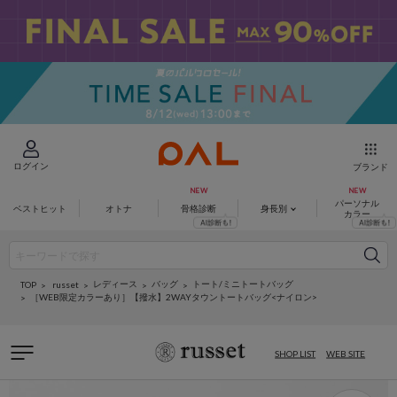
ログイン
ブランド
パーソナル
ベストヒット
オトナ
骨格診断
身長別
カラー
レディース
バッグ
トート/ミニトートバッグ
russet
TOP
［WEB限定カラーあり］【撥水】2WAYタウントートバッグ<ナイロン>
SHOP LIST
WEB SITE