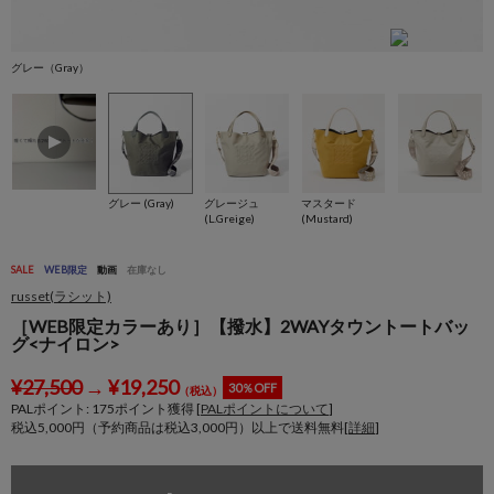
グレー（Gray）
グレー (Gray)
グレージュ
マスタード
(L.Greige)
(Mustard)
SALE
WEB限定
動画
在庫なし
russet(ラシット)
［WEB限定カラーあり］【撥水】2WAYタウントートバッ
グ<ナイロン>
¥
27,500
→
¥
19,250
30％OFF
（税込）
PALポイント:
175
ポイント獲得 [
PALポイントについて
]
税込5,000円（予約商品は税込3,000円）以上で送料無料[
詳細
]