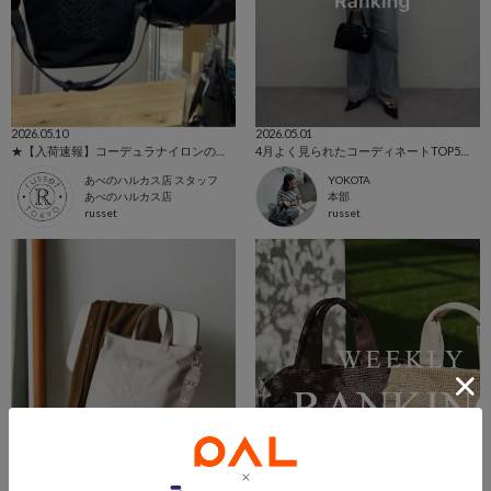
2026.05.10
2026.05.01
★【入荷速報】コーデュラナイロンの『ブラック』が入荷しました！！★
4月よく見られたコーディネートTOP5をご紹介！
あべのハルカス店 スタッフ
YOKOTA
あべのハルカス店
本部
russet
russet