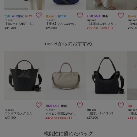



予約
WEB限定
NEW
再入荷
一部予約
TIME SALE
動画
再入荷
russet
russet
russet
russe
【Souffle TOTE】《WEB限定》コーデュラナイロン2WAYトートバッグ
【撥水】スリム2WAYトートバッグ <ナイロン>
《本革/510g》スリム2WAYトートバッグ <エンボスモノグラム>
¥
31,900
¥
25,300
¥
29,920
(
20%OFF
)
¥
25,3
russetからのおすすめ



TIME SALE
動画
SALE
russet
russet
russet
russe
エンボスモノグラム2WAYタウントートバッグ
【撥水】ナイロン3WAYトートバッグ
ナイロン三層2WAYミニトートバッグ
¥
37,400
¥
27,500
¥
32,670
(
10%OFF
)
¥
14,0
機能性に優れたバッグ