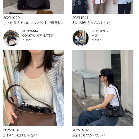
2025.10.20
2025.10.11
しっかり入るのにコンパクトで低身長さんにもおすすめ！
3人で3色持ってみました！
SEKIYAMA
MOCHIZUKI
ODAKYU 湘南 GATE店
本部
russet
russet
2025.10.09
2025.09.02
かわいいだけじゃない！
旅行にもつかいたい！