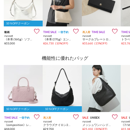
10％OFFクーポン



動画
TIME SALE
一部予約
再入荷
TIME SALE
TIME 
russet
russet
russet
russe
《本革/360g》ソフトレザーシンプルショルダーバッグ［silver］
《本革/270g》エンボスモノグラムショルダーバッグ
サークルプレートロングウォレット
トラ
¥
33,000
¥
26,730
(
10%OFF
)
¥
33,660
(
15%OFF
)
¥
23,7
機能性に優れたバッグ
10％OFFクーポン
10％OFFクーポン



TIME SALE
一部予約
再入荷
SALE
UNISEX
SALE
russet
russet
russet
russe
《composition》レザー2WAYミニボストンバッグ
クラウズナイロン2WAYショルダーバッグ
メッシュワンハンドルトート
¥
44,000
¥
29,700
¥
25,410
(
30%OFF
)
¥
15,1