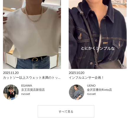
2025.11.20
2025.10.20
カットソー以上スウェット未満のトップス
インフルエンサー企画！
EGAWA
UENO
京王百貨店新宿店
金沢百番街Rinto店
russet
russet