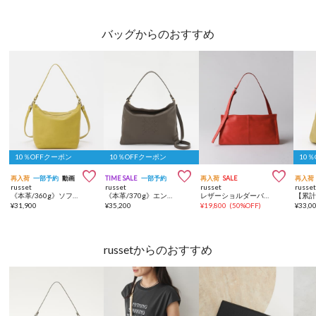
バッグからのおすすめ
10％OFFクーポン
10％OFFクーポン
10



再入荷
一部予約
動画
TIME SALE
一部予約
再入荷
SALE
再入荷
russet
russet
russet
russe
《本革/360g》ソフトレザーシンプルショルダーバッグ
《本革/370g》エンボスモノグラムショルダーバッグ
レザーショルダーバッグ
¥
31,900
¥
35,200
¥
19,800
(
50%OFF
)
¥
33,0
russetからのおすすめ