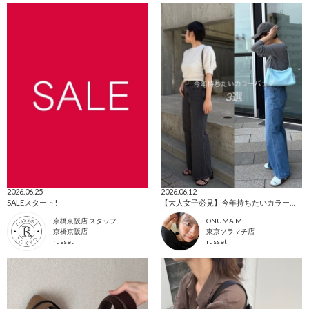
2026.06.25
2026.06.12
SALEスタート!
【大人女子必見】今年持ちたいカラーバッグ！
京橋京阪店 スタッフ
ONUMA.M
京橋京阪店
東京ソラマチ店
russet
russet