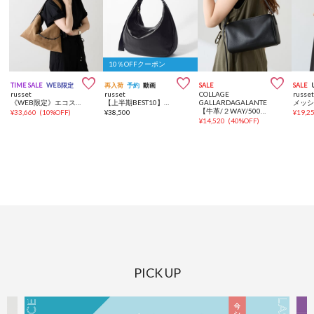
10％OFFクーポン



TIME SALE
WEB限定
再入荷
予約
動画
SALE
SALE
russet
russet
COLLAGE
russe
《WEB限定》エコスエードワンショルダーバッグ
【上半期BEST10】《本革/490g》ソフトレザーラウンドビッグショルダーバッグ
GALLARDAGALANTE
【牛革/２WAY/500mlペットボトル】シュリンクリンオーバルショルダーバッグ
¥
33,660
(
10%OFF
)
¥
38,500
¥
19,2
¥
14,520
(
40%OFF
)
PICK UP