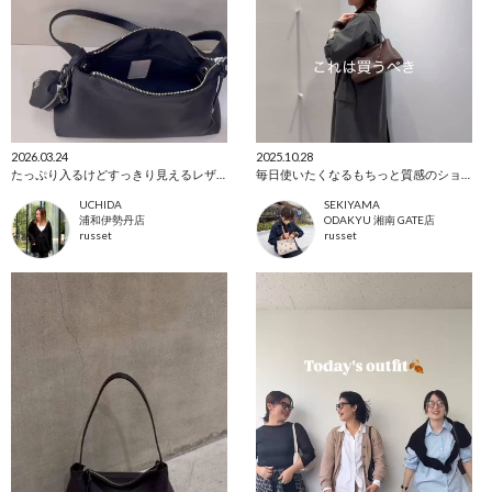
2026.03.24
2025.10.28
たっぷり入るけどすっきり見えるレザーバッグ！
毎日使いたくなるもちっと質感のショルダーバッグ
UCHIDA
SEKIYAMA
浦和伊勢丹店
ODAKYU 湘南 GATE店
russet
russet