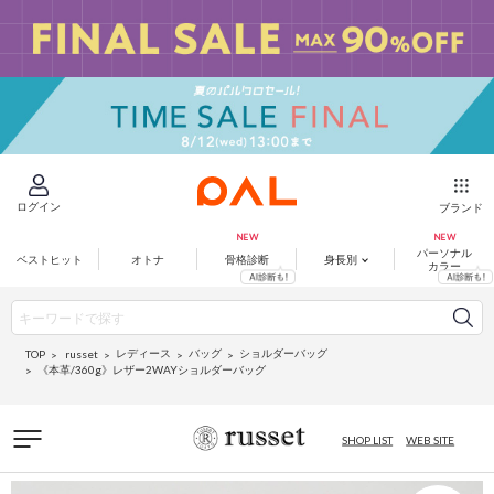
ログイン
ブランド
パーソナル
ベストヒット
オトナ
骨格診断
身長別
カラー
レディース
バッグ
ショルダーバッグ
russet
TOP
《本革/360g》レザー2WAYショルダーバッグ
SHOP LIST
WEB SITE