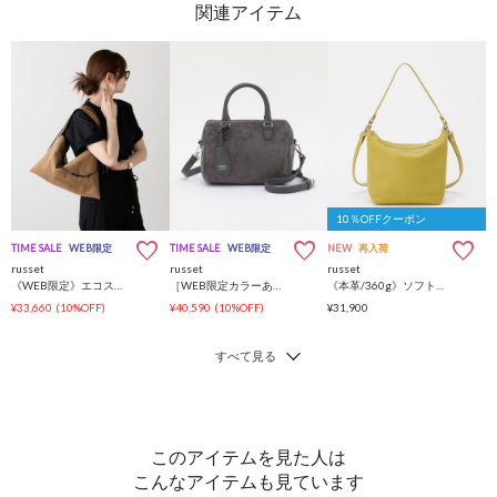
10％OFFクーポン
TIME SALE
WEB限定
TIME SALE
WEB限定
NEW
再入荷
russet
russet
russet
《WEB限定》エコスエードワンショルダーバッグ
［WEB限定カラーあり］スエード2WAYミニボストンバッグ
《本革/360g》ソフトレザーシンプルショルダーバッグ
¥33,660
(10%OFF)
¥40,590
(10%OFF)
¥31,900
このアイテムを見た人は
こんなアイテムも見ています