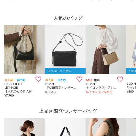
人気のバッグ
10％OFFクーポン
5％



再入荷
一部予約
再入荷
一部予約
SALE
動画
3COIN
CAPRICIEUX
russet
russet
2wa
LE'MAGE
《WEB限定》レザースクエアショルダーバッグ
ナイロンラフィアショルダーバッグ
【人気のため再入荷/軽量/大容量】ロールハンドルバッグ
¥
880
¥
33,000
¥
25,410
(
30%OFF
)
¥
7,700
上品さ際立つレザーバッグ