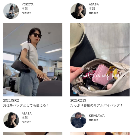
YOKOTA
ASABA
本部
本部
russet
russet
2025.09.02
2026.02.13
お仕事バッグとしても使える！
たっぷり容量のリアルバイバッグ！
ASABA
KITAGAWA
本部
russet
russet