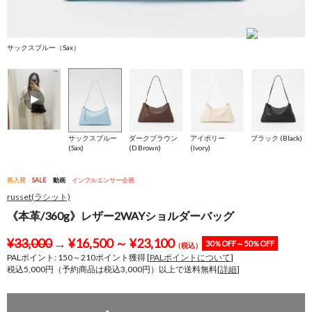
サックスブルー（Sax）
ダ
サックスブルー
ダークブラウン
アイボリー
ブラック (Black)
(Sax)
(D.Brown)
(Ivory)
再入荷
SALE
動画
インフルエンサー企画
russet(ラシット)
《本革/360g》レザー2WAYショルダーバッグ
¥
33,000
→
¥
16,500
～
¥
23,100
30％OFF～50％OFF
（税込）
PALポイント:
150
～
210
ポイント獲得 [
PALポイントについて
]
税込5,000円（予約商品は税込3,000円）以上で送料無料[
詳細
]