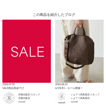
この商品を紹介したブログ
2026.07.05
2026.06.25
SALE商品再値下げ
6/25(木)～セール開催！
京橋京阪店 スタッフ
いよてつ高島屋店 スタッフ
京橋京阪店
いよてつ高島屋店
russet
russet