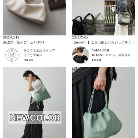
2026.05.11
2026.05.05
先週の千葉そごう店TOP5！
【manami】これは欲しいカジュアルテイストの私がおすすめするアイテム！
そごう千葉店 スタッフ
YAMAUCHI
そごう千葉店
REPOS russet ルミネ荻窪店
russet
russet