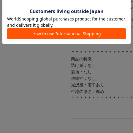
りますアテンションタグを必ず
※商品画像はサンプル品を使用
が若干異なる場合がございます
ていますが、使用しているパソ
携帯電話のメーカー・機種によ
す。予めご了承ください。
＊＊＊＊＊＊＊＊＊＊＊＊＊＊
商品の特徴
透け感：なし
裏地：なし
伸縮性：なし
光沢感：若干あり
生地の厚さ：厚め
＊＊＊＊＊＊＊＊＊＊＊＊＊＊