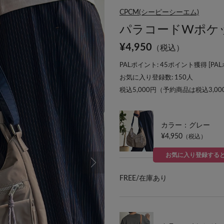
CPCM(シーピーシーエム)
パラコードWポケ
¥
4,950
（税込）
PALポイント: 45ポイント獲得 [
PA
お気に入り登録数:
150
人
税込5,000円（予約商品は税込3,0
カラー：グレー
¥4,950
（税込）
お気に入り登録する
FREE/
在庫あり