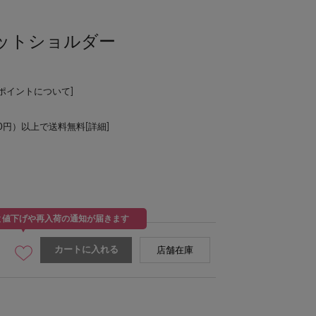
ットショルダー
Lポイントについて
]
00円）以上で送料無料[
詳細
]
と値下げや再入荷の通知が届きます
カートに入れる
店舗在庫