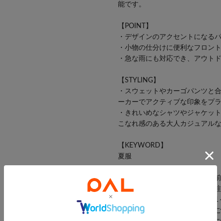
能です。
【POINT】
・デザインのアクセントになる
・小物の仕分けに便利なフロン
・急な雨にも対応でき、アウト
【STYLING】
・スウェットやカーゴパンツと
ーカーでアクティブな印象をプ
・きれいめなシャツやジャケッ
こなれ感のある大人カジュアル
【KEYWORD】
夏服
※生産の都合上、お届け時期が
約商品のお届け時期の確認は、
※個体差があるため、サイズが1
※お色物は色移りする可能性が