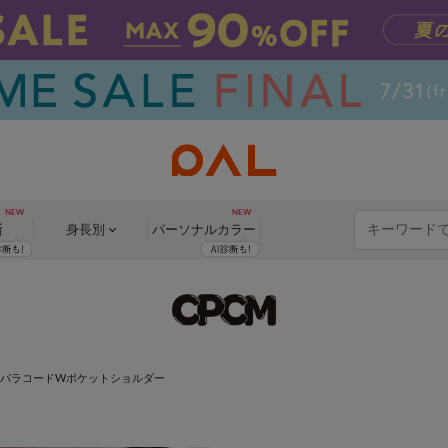
断
身長別
パーソナル
カラー
パラコードWポケットショルダー