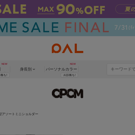
断
身長別
パーソナル
カラー
型アソートミニショルダー