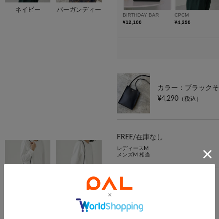
ネイビー
バーガンディー
カラー：ブラックそ
¥4,290
（税込）
FREE/
在庫なし
レディースM
メンズM 相当
カラー：グレー
¥4,290
（税込）