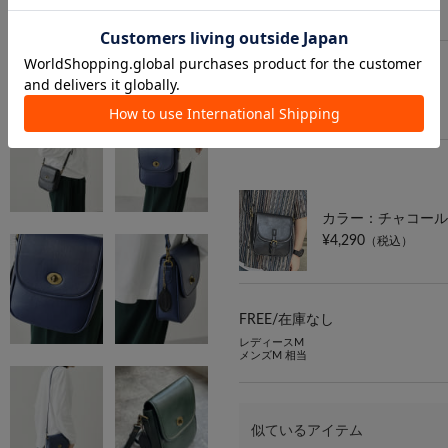
FREE/
在庫なし
レディースM
メンズM 相当
カラー：チャコール
¥4,290
（税込）
FREE/
在庫なし
レディースM
メンズM 相当