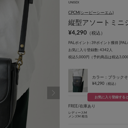
UNISEX
CPCM(シーピーシーエム)
縦型アソートミニ
¥
4,290
（税込）
PALポイント: 39ポイント獲得 [
PA
お気に入り登録数:
4342
人
税込5,000円（予約商品は税込3,0
カラー：ブラックそ
¥4,290
（税込）
お気に入り登録する
FREE/
在庫あり
レディースM
メンズM 相当