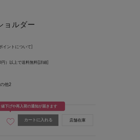
ショルダー
Lポイントについて
]
00円）以上で送料無料[
詳細
]
の他2
と値下げや再入荷の通知が届きます
カートに入れる
店舗在庫