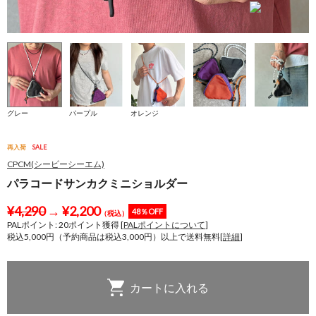
グレー
パープル
オレンジ
再入荷
SALE
CPCM(シーピーシーエム)
パラコードサンカクミニショルダー
¥
4,290
→
¥
2,200
48％OFF
（税込）
PALポイント:
20
ポイント獲得 [
PALポイントについて
]
税込5,000円（予約商品は税込3,000円）以上で送料無料[
詳細
]