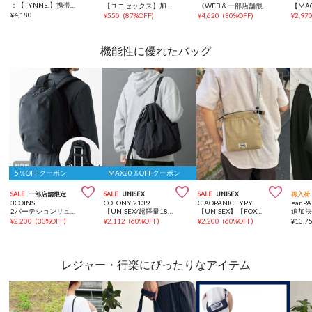
：【TYNNE.】携帯ショルダー/ボトルホルダーマルチウェイショルダーストラップ
【ユニセックス】加工レザーキーネックレス/スマホショルダー
《WEB＆一部店舗限定》ターコイズハートストーンイヤリング
¥
4,180
¥
550
(
87%OFF
)
¥
4,620
(
30%OFF
)
¥
2,97
機能性に優れたバッグ
5％OFFクーポン
MAX20％OFFクーポン



SALE
一部店舗限定
SALE
UNISEX
SALE
UNISEX
再入荷
3COINS
COLONY 2139
CIAOPANIC TYPY
ear P
2パーテションリュック
【UNISEX/超軽量180g】ソフトナイロンナップサック
【UNISEX】【FOX別注】スクエアナイロンサコッシュ
¥
2,200
(
33%OFF
)
¥
2,112
(
60%OFF
)
¥
2,200
(
60%OFF
)
¥
13,7
レジャー・行楽にぴったりなアイテム