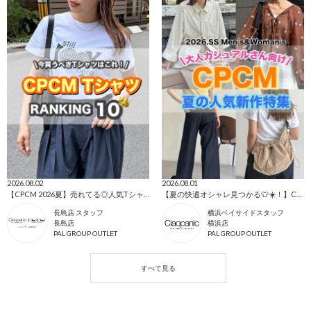
2026.08.02
2026.08.01
【CPCM 2026夏】売れてる◎人気TシャツBEST10🌼
【夏の快適オシャレ見つかる👕☀️！】CPCM人気アイテム総特集👕❗️
長島店 スタッフ
横浜ベイサイドスタッフ
長島店
横浜店
PAL GROUP OUTLET
PAL GROUP OUTLET