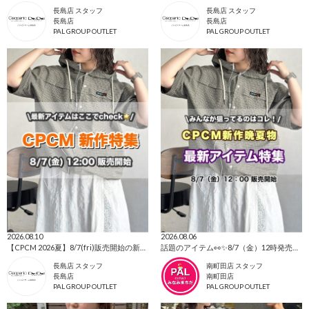
長島店 スタッフ
長島店 スタッフ
長島店
長島店
PAL GROUP OUTLET
PAL GROUP OUTLET
2026.08.10
2026.08.06
【CPCM 2026夏】8/7(fri)販売開始の新作アイテムまとめ🌼
話題のアイテム👀✨8/7（金）12時発売⭐CPCM新作
長島店 スタッフ
南町田店 スタッフ
長島店
南町田店
PAL GROUP OUTLET
PAL GROUP OUTLET