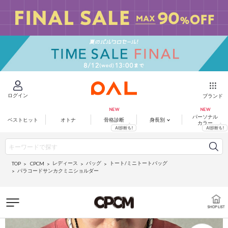
ログイン
ブランド
パーソナル
ベストヒット
オトナ
骨格診断
身長別
カラー
レディース
バッグ
トート/ミニトートバッグ
CPCM
TOP
パラコードサンカクミニショルダー