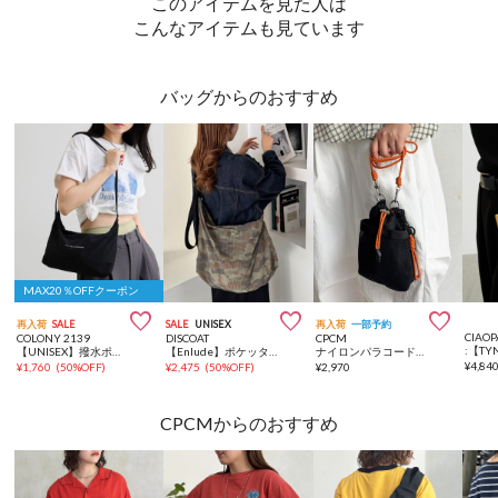
このアイテムを見た人は
こんなアイテムも見ています
バッグからのおすすめ
MAX20％OFFクーポン



再入荷
SALE
SALE
UNISEX
再入荷
一部予約
CIAOP
COLONY 2139
DISCOAT
CPCM
【UNISEX】撥水ポケッタブルリフレクターリップショルダー
【Enlude】ポケッタブルナイロンショルダーバック《ユニセックス》
ナイロンパラコードミニショルダー
¥
4,84
¥
1,760
(
50%OFF
)
¥
2,475
(
50%OFF
)
¥
2,970
CPCMからのおすすめ