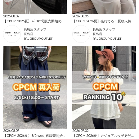
2026.08.02
2026.08.06
【CPCM 2026夏】7/31(fri)販売開始の新作アイテムまとめ🌼
【CPCM 2026夏】売れてる！夏物人気ランキングBEST10🌼
長島店 スタッフ
長島店 スタッフ
長島店
長島店
PAL GROUP OUTLET
PAL GROUP OUTLET
2026.08.07
2026.07.02
【CPCM 2026夏】8/5(wed)再販売開始の人気アイテム🌼
【CPCM 2026夏】カジュアル女子必見👀人気ランキングTOP10🌼