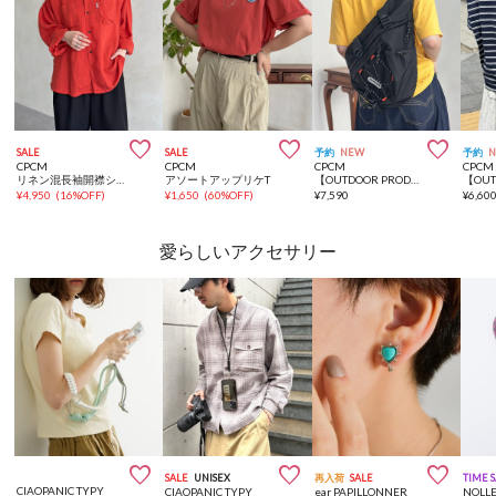



SALE
SALE
予約
NEW
予約
CPCM
CPCM
CPCM
CPCM
リネン混長袖開襟シャツ
アソートアップリケT
【OUTDOOR PRODUCTS 】パラコードスリングバッグ
¥
4,950
(
16%OFF
)
¥
1,650
(
60%OFF
)
¥
7,590
¥
6,60
愛らしいアクセサリー



SALE
UNISEX
再入荷
SALE
TIME 
CIAOPANIC TYPY
CIAOPANIC TYPY
ear PAPILLONNER
NOLLE