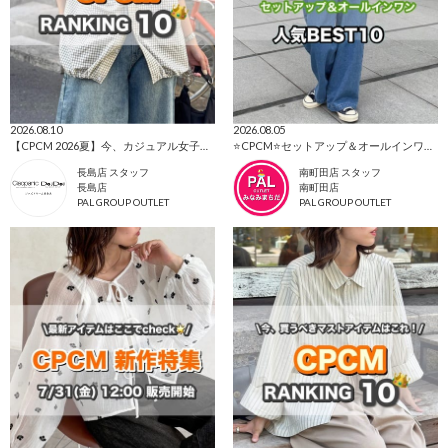
2026.08.10
2026.08.05
【CPCM 2026夏】今、カジュアル女子に選ばれている人気ランキング🌼
⭐CPCM⭐セットアップ＆オールインワン特集👗
長島店 スタッフ
南町田店 スタッフ
長島店
南町田店
PAL GROUP OUTLET
PAL GROUP OUTLET