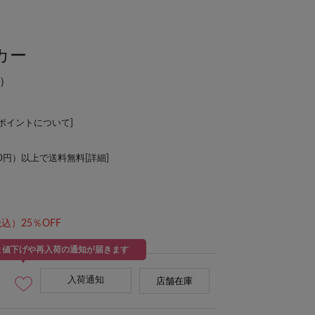
カー
）
Lポイントについて
]
00円）以上で送料無料[
詳細
]
込）25％OFF
と値下げや再入荷の通知が届きます
入荷通知
店舗在庫