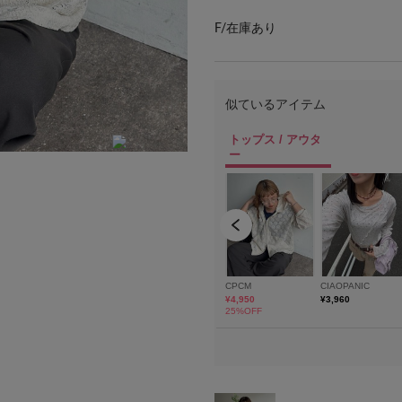
F/
在庫あり
H 158cm 骨格ナチュラル 着用サイズF