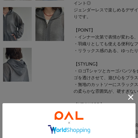
イント◎
ジェンダーレスで楽しめるデザ
りです。
【POINT】
・インナー次第で表情が変わる
・羽織りとしても使える便利な
・リラックス感のある、ゆった
【STYLING】
・ロゴTシャツとカーゴパンツを
ゴを透けさせて、遊び心をプラ
・無地のカットソーにスラック
の柔らかな雰囲気が、硬すぎな
【KEYWORD】
春服
※生産の都合上、お届け時期が
約商品のお届け時期の確認は、