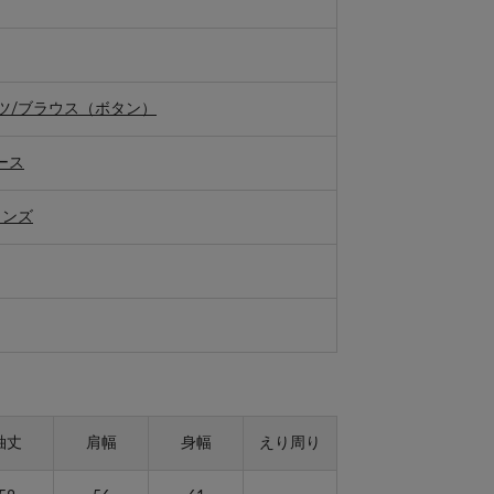
ツ/ブラウス（ボタン）
ース
メンズ
袖丈
肩幅
身幅
えり周り