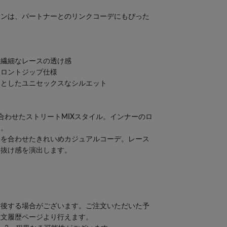
インは、パートナーとのリンクコーデにもぴった
、繊細なレースの透け感
フロントジップ仕様
りとしたユニセックスなシルエット
合わせたストリートMIXスタイル。インナーのロ
ス。
スを合わせたきれいめカジュアルコーデ。レース
い抜け感を演出します。
前後する場合がございます。ご注文いただいた予
注文履歴ページより行えます。