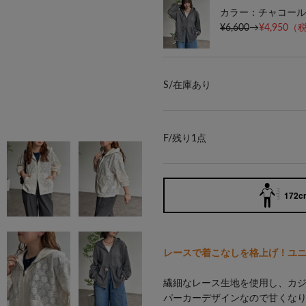
カラー：チャコール
¥6,600
→
¥4,950
（税
S/
在庫あり
F/
残り1点
172cm
レースで着こなしを格上げ！ユ
繊細なレース生地を使用し、カ
パーカーデザインなので甘くな