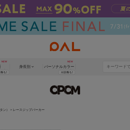
断
身長別
パーソナル
カラー
ボタン）
>
レースジップパーカー