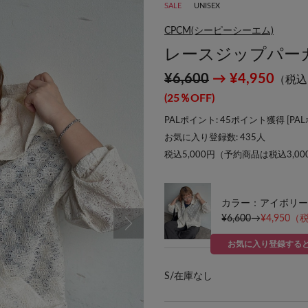
SALE
UNISEX
CPCM(シーピーシーエム)
レースジップパー
¥6,600
→ ¥4,950
（税込
(25％OFF)
PALポイント: 45ポイント獲得 [
PA
お気に入り登録数:
435
人
税込5,000円（予約商品は税込3,0
カラー：アイボリー
¥6,600
→
¥4,950
（税
お気に入り登録する
S/
在庫なし