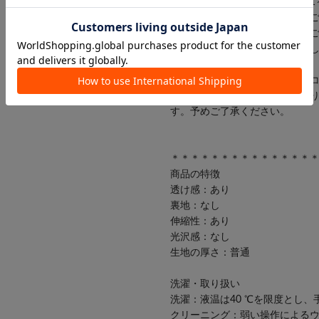
※個体差があるため、サイズが1
※お色物は色移りする可能性が
りますアテンションタグを必ず
※商品画像はサンプル品を使用
が若干異なる場合がございます
ていますが、使用しているパソ
携帯電話のメーカー・機種によ
す。予めご了承ください。
＊＊＊＊＊＊＊＊＊＊＊＊＊＊
商品の特徴
透け感：あり
裏地：なし
伸縮性：あり
光沢感：なし
生地の厚さ：普通
洗濯・取り扱い
洗濯：液温は40 ℃を限度とし、
クリーニング：弱い操作による