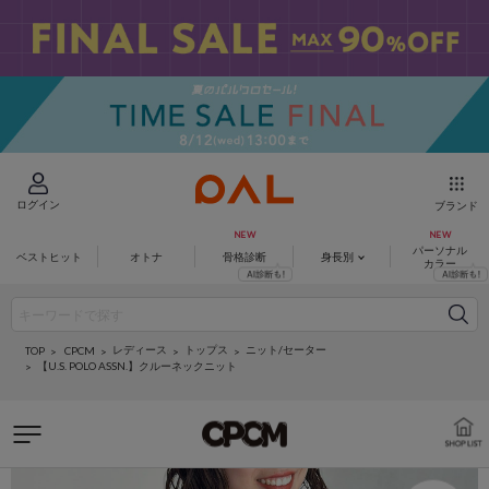
ログイン
ブランド
パーソナル
ベストヒット
オトナ
骨格診断
身長別
カラー
レディース
トップス
ニット/セーター
CPCM
TOP
【U.S. POLO ASSN.】クルーネックニット