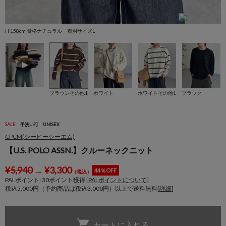
H 158cm 骨格ナチュラル 着用サイズL
H
ブラウンその他1
ホワイト
ホワイトその他1
ブラック
SALE
手洗い可
UNISEX
CPCM(シーピーシーエム)
【U.S. POLO ASSN.】クルーネックニット
¥
5,940
→
¥
3,300
44％OFF
（税込）
PALポイント:
30
ポイント獲得 [
PALポイントについて
]
税込5,000円（予約商品は税込3,000円）以上で送料無料[
詳細
]