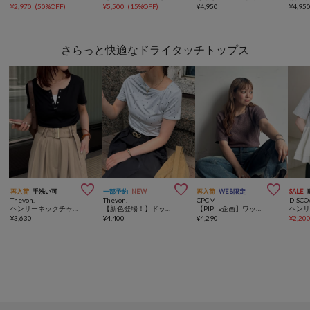
¥
2,970
(
50%OFF
)
¥
5,500
(
15%OFF
)
¥
4,950
¥
4,95
さらっと快適なドライタッチトップス



再入荷
手洗い可
一部予約
NEW
再入荷
WEB限定
SALE
Thevon.
Thevon.
CPCM
DISCO
ヘンリーネックチャーム付きコンパクトTシャツ
【新色登場！】ドットドレープTシャツ
【PIPI's企画】ワッフルスクエアネックT
¥
3,630
¥
4,400
¥
4,290
¥
2,20