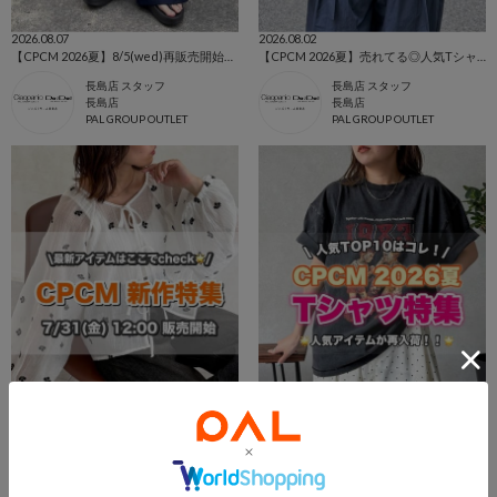
2026.08.07
2026.08.02
【CPCM 2026夏】8/5(wed)再販売開始の人気アイテム🌼
【CPCM 2026夏】売れてる◎人気TシャツBEST10🌼
長島店 スタッフ
長島店 スタッフ
長島店
長島店
PAL GROUP OUTLET
PAL GROUP OUTLET
2026.08.02
2026.07.31
【CPCM 2026夏】7/31(fri)販売開始の新作アイテムまとめ🌼
【🌻CPCM🌻】夏のTシャツ特集👀👕【今売れているのはコレ！】
長島店 スタッフ
広島店 スタッフ