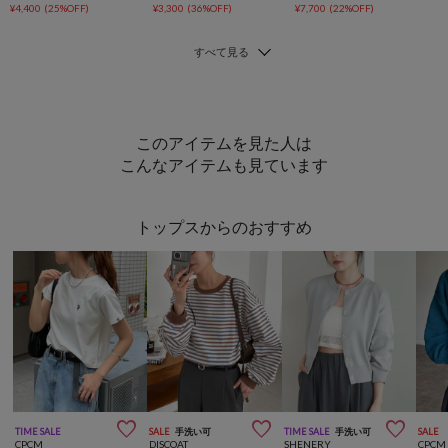
¥4,400
(25%OFF)
¥3,300
(36%OFF)
¥7,700
(22%OFF)
このアイテムを見た人は
こんなアイテムも見ています
トップスからのおすすめ



TIME SALE
SALE
手洗い可
TIME SALE
手洗い可
SALE
CPCM
DISCOAT
SHENERY
CPCM