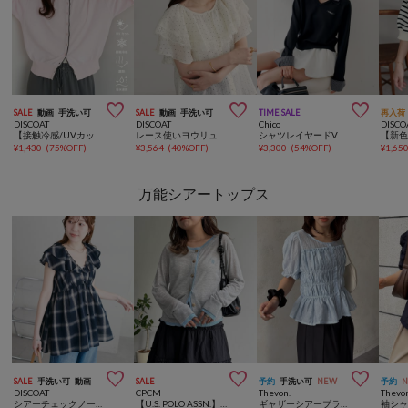



SALE
動画
手洗い可
SALE
動画
手洗い可
TIME SALE
再入荷
DISCOAT
DISCOAT
Chico
DISCO
【接触冷感/UVカット/遮熱/吸水速乾】バイカラーカーディガン
レース使いヨウリュウブラウス
シャツレイヤードVネックニット
¥
1,430
(
75%OFF
)
¥
3,564
(
40%OFF
)
¥
3,300
(
54%OFF
)
¥
1,65
万能シアートップス



SALE
手洗い可
動画
SALE
予約
手洗い可
NEW
予約
DISCOAT
CPCM
Thevon.
Thevo
シアーチェックノースリフリルブラウス
【U.S. POLO ASSN.】フェイクレイヤードシアーカーディガン
ギャザーシアーブラウス