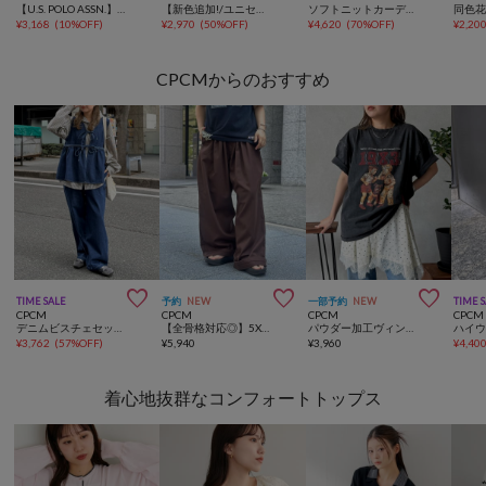
【U.S. POLO ASSN.】クロップドT
【新色追加!/ユニセックス】ランダムボーダーロンT
ソフトニットカーディガン
¥
3,168
(
10%OFF
)
¥
2,970
(
50%OFF
)
¥
4,620
(
70%OFF
)
¥
2,20
CPCMからのおすすめ



TIME SALE
予約
NEW
一部予約
NEW
TIME 
CPCM
CPCM
CPCM
CPCM
デニムビスチェセットアップ
【全骨格対応◎】5Xイージーパンツ《ユニセックス仕様》
パウダー加工ヴィンテージライクT
¥
3,762
(
57%OFF
)
¥
5,940
¥
3,960
¥
4,40
着心地抜群なコンフォートトップス