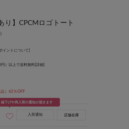
あり】CPCMロゴトート
）
Lポイントについて
]
00円）以上で送料無料[
詳細
]
込）62％OFF
と値下げや再入荷の通知が届きます
入荷通知
店舗在庫