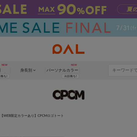
断
身長別
パーソナル
カラー
【WEB限定カラーあり】CPCMロゴトート