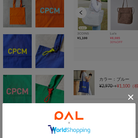
カラー：ブルー
¥2,970
→
¥1,100
（税
FREE/
在庫なし