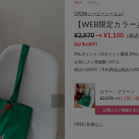
SALE
在庫なし
CPCM(シーピーシーエム)
【WEB限定カラー
¥2,970
→ ¥1,100
（税込
(62％OFF)
PALポイント: 10ポイント獲得 [
PA
お気に入り登録数:
567
人
税込5,000円（予約商品は税込3,0
カラー：グリーン
¥2,970
→
¥1,100
（税
お気に入り登録する
FREE/
在庫なし