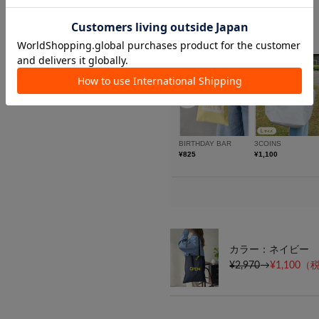
カラー：ネイビー
¥2,970
→
¥1,100
（税