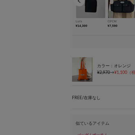
カラー：オレンジ
¥2,970
→
¥1,100
（税
FREE/
在庫なし