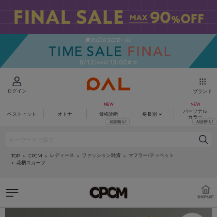
ログイン
ブランド
パーソナル
ベストヒット
オトナ
骨格診断
身長別
カラー
レディース
ファッション雑貨
マフラー/ティペット
CPCM
TOP
花柄スカーフ