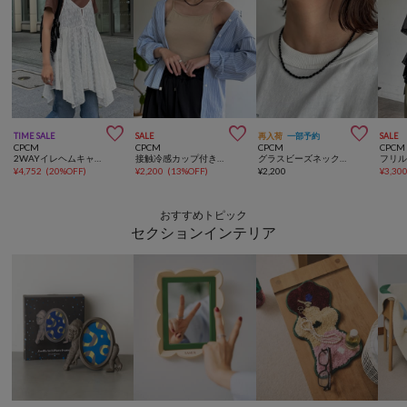



TIME SALE
SALE
再入荷
一部予約
SALE
CPCM
CPCM
CPCM
CPCM
2WAYイレヘムキャミチュニック
接触冷感カップ付きキャミ
グラスビーズネックレス
¥
4,752
(
20%OFF
)
¥
2,200
(
13%OFF
)
¥
2,200
¥
3,30
おすすめトピック
セクションインテリア