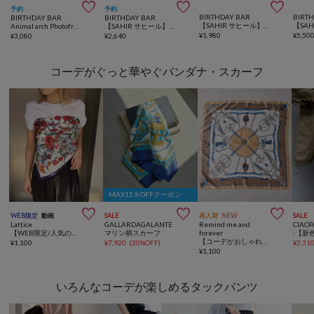



予約
予約
BIRTHDAY BAR
BIRT
BIRTHDAY BAR
BIRTHDAY BAR
【SAHIR サヒール】Accent mat flower3 アクセントマット
Animal arch Photoframe 写真立て
【SAHIR サヒール】mokumoku mirror ミラー
¥
1,980
¥
5,50
¥
3,080
¥
2,640
コーデがぐっと華やぐバンダナ・スカーフ
MAX15％OFFクーポン



WEB限定
動画
SALE
再入荷
NEW
SALE
Lattice
GALLARDAGALANTE
Remind me and
CIAOP
【WEB限定/人気の為再入荷】フラワースカーフ
マリン柄スカーフ
forever
【コーデがおしゃれ見えする定番アイテム】スカーフ
¥
1,100
¥
7,920
(
20%OFF
)
¥
2,31
¥
1,100
いろんなコーデが楽しめるタックパンツ