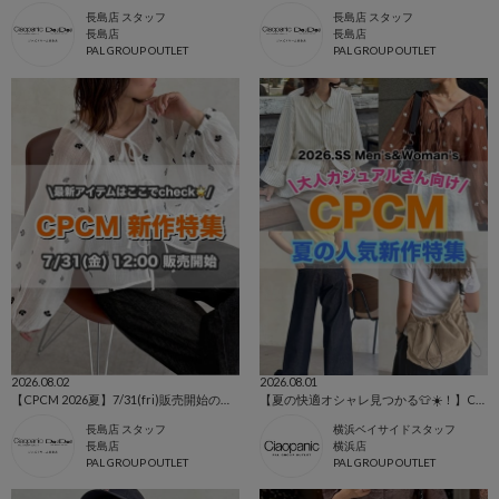
長島店 スタッフ
長島店 スタッフ
長島店
長島店
PAL GROUP OUTLET
PAL GROUP OUTLET
2026.08.02
2026.08.01
【CPCM 2026夏】7/31(fri)販売開始の新作アイテムまとめ🌼
【夏の快適オシャレ見つかる👕☀️！】CPCM人気アイテム総特集👕❗️
長島店 スタッフ
横浜ベイサイドスタッフ
長島店
横浜店
PAL GROUP OUTLET
PAL GROUP OUTLET