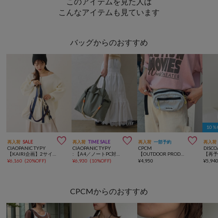
このアイテムを見た人は
こんなアイテムも見ています
バッグからのおすすめ
10



再入荷
SALE
再入荷
TIME SALE
再入荷
一部予約
再入荷
CIAOPANIC TYPY
CIAOPANIC TYPY
CPCM
DISCO
【KAIRI企画】2サイズ展開あり/撥水ナイロンマルチウェイBAG
: 【A4／ノートPC対応可】3WAY撥水ナイロンショルダーBAG
【OUTDOOR PRODUCTS】カラーボディバッグ
¥
6,160
(
20%OFF
)
¥
6,930
(
10%OFF
)
¥
4,950
¥
5,94
CPCMからのおすすめ