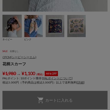
ネイビー
ピンク
SALE
在庫なし
CPCM(シーピーシーエム)
花柄スカーフ
¥
1,980
→
¥
1,100
44％OFF
（税込）
PALポイント:
10
ポイント獲得 [
PALポイントについて
]
税込5,000円（予約商品は税込3,000円）以上で送料無料[
詳細
]