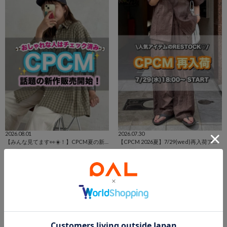
2026.08.01
2026.07.30
【みんな見てます👀☀️！】CPCM夏の新作アイテム特集👕❗️
【CPCM 2026夏】7/29(wed)再入荷アイテムまとめ🌼
横浜ベイサイドスタッフ
長島店 スタッフ
横浜店
長島店
PAL GROUP OUTLET
PAL GROUP OUTLET