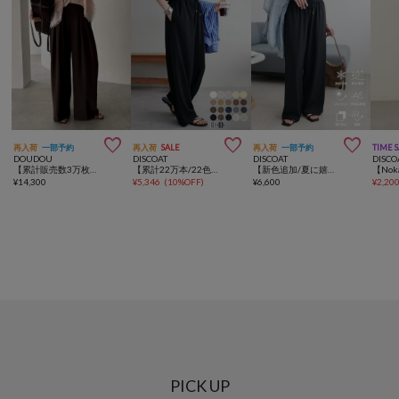



再入荷
一部予約
再入荷
SALE
再入荷
一部予約
TIME 
DOUDOU
DISCOAT
DISCOAT
DISCO
【累計販売数3万枚突破/22色4サイズ展開！】タックワイドパンツ
【累計22万本/22色展開/7サイズ】－3kg見え！とろみイージーパンツ≪メンズサイズあり≫
【新色追加/夏に嬉しい6機能/6サイズ展開】ー3kg見え!多機能とろみイージーパンツ
¥
14,300
¥
5,346
(
10%OFF
)
¥
6,600
¥
2,20
PICK UP