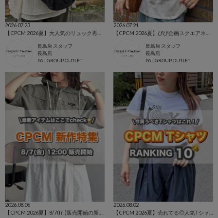
2026.07.23
2026.07.21
【CPCM 2026夏】大人気のリュック再入荷&新色登場🌼
【CPCM 2026夏】ぴぴ企画スクエアネックワッフルT🌼
長島店 スタッフ
長島店 スタッフ
長島店
長島店
PAL GROUP OUTLET
PAL GROUP OUTLET
2026.08.06
2026.08.02
【CPCM 2026夏】8/7(fri)販売開始の新作アイテムまとめ🌼
【CPCM 2026夏】売れてる◎人気TシャツBEST10🌼