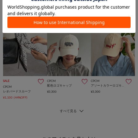
CPCM
CPCM
SALE
配色ロゴキャップ
アソートカラーロゴキャップ
CPCM
レオパードスカーフ
¥3,300
¥3,300
¥1,100
(44%OFF)