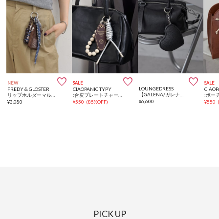



NEW
SALE
SALE
LOUNGEDRESS
FREDY & GLOSTER
CIAOPANIC TYPY
CIAOP
【GALENA/ガレナ】ハートチャーム
リップホルダーマルチチャーム
:合皮プレートチャーム
:ポー
¥
6,600
¥
3,080
¥
550
(
85%OFF
)
¥
550
PICK UP