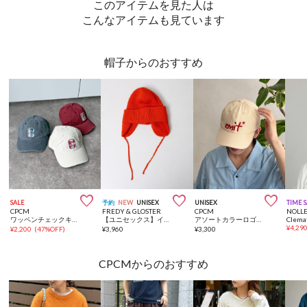
このアイテムを見た人は
こんなアイテムも見ています
帽子からのおすすめ



SALE
予約
NEW
UNISEX
UNISEX
TIME 
CPCM
FREDY & GLOSTER
CPCM
NOLLE
ワッペンチェックキャップ
【ユニセックス】イヤーカバー ニットワッチキャップ 耳あて付きニット帽
アソートカラーロゴキャップ
¥
4,29
¥
2,200
(
47%OFF
)
¥
3,960
¥
3,300
CPCMからのおすすめ