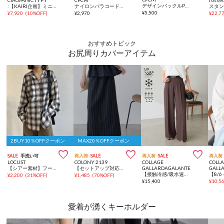
CIAOPANIC TYPY
CPCM
russe
デザインバックルPUミニショルダー
:【KAIRI企画】ミニショルダー付きマルチBAG
ナイロンパラコードミニショルダー
¥
5,500
¥
7,920
(
10%OFF
)
¥
2,970
¥
22,7
おすすめトピック
お尻周りカバーアイテム
2BUY10％OFFクーポン
MAX20％OFFクーポン



SALE
手洗い可
再入荷
SALE
再入荷
SALE
再入荷
LOCUST
COLONY 2139
COLLAGE
COLL
【シアー素材】フードチェックロングシャツ
【セットアップ対応】フリンジストライプジャガードナロースカート
GALLARDAGALANTE
GALL
【接触冷感/吸水速乾/UVカット/-3kg見えとろみパンツ】《8色６サイズ》ジャージワイドパンツ
¥
2,200
(
31%OFF
)
¥
1,485
(
70%OFF
)
¥
15,400
¥
10,5
愛着が湧くキーホルダー