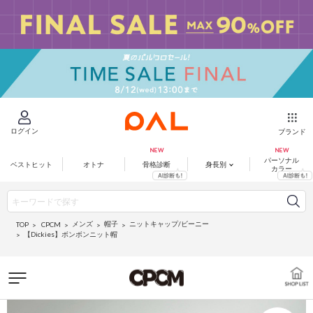
ログイン
ブランド
パーソナル
ベストヒット
オトナ
骨格診断
身長別
カラー
メンズ
帽子
ニットキャップ/ビーニー
CPCM
TOP
【Dickies】ボンボンニット帽