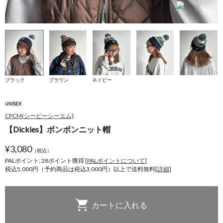
ブラック
ブラウン
ネイビー
UNISEX
CPCM(シーピーシーエム)
【Dickies】ボンボンニット帽
¥
3,080
（税込）
PALポイント: 28
ポイント獲得 [
PALポイントについて
]
税込5,000円（予約商品は税込3,000円）以上で送料無料[
詳細
]