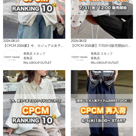
2026.08.10
2026.08.02
【CPCM 2026夏】今、カジュアル女子に選ばれている人気ランキング🌼
【CPCM 2026夏】7/31(fri)販売開始の新作アイテムまとめ🌼
長島店 スタッフ
長島店 スタッフ
長島店
長島店
PAL GROUP OUTLET
PAL GROUP OUTLET