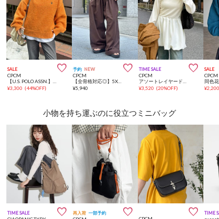



SALE
予約
NEW
TIME SALE
SALE
CPCM
CPCM
CPCM
CPCM
【U.S. POLO ASSN.】MIXニット
【全骨格対応◎】5Xイージーパンツ《ユニセックス仕様》
アソートレイヤードロンT
¥
3,300
(
44%OFF
)
¥
5,940
¥
3,520
(
20%OFF
)
¥
2,20
小物を持ち運ぶのに役立つミニバッグ



TIME SALE
再入荷
一部予約
TIME 
CPCM