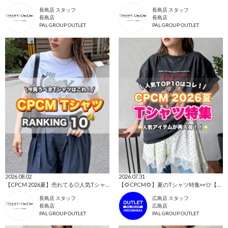
長島店 スタッフ
長島店 スタッフ
長島店
長島店
PAL GROUP OUTLET
PAL GROUP OUTLET
2026.08.02
2026.07.31
【CPCM 2026夏】売れてる◎人気TシャツBEST10🌼
【🌻CPCM🌻】夏のTシャツ特集👀👕【今売れているのはコレ！】
長島店 スタッフ
広島店 スタッフ
長島店
広島店
PAL GROUP OUTLET
PAL GROUP OUTLET