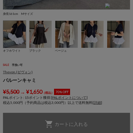
身長161cm Mサイズ
身
オフホワイト
ブラック
ベージュ
SALE
手洗い可
Thevon.(ゼヴォン)
バルーンキャミ
¥
5,500
→
¥
1,650
70％OFF
（税込）
PALポイント:
15
ポイント獲得 [
PALポイントについて
]
税込5,000円（予約商品は税込3,000円）以上で送料無料[
詳細
]