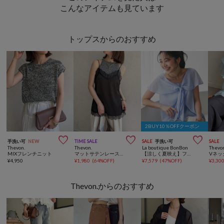
こんなアイテムも見ています
トップスからのおすすめ
2BUY10％OFFクーポン



手洗い可
NEW
TIME SALE
SALE
手洗い可
SALE
Thevon.
Thevon.
La boutique BonBon
Thevo
MIXフレンチニット
マットサテンレースキャミ
【涼しく夏映え】フリルボウタイブラウス
¥
4,950
¥
1,980
(
64%OFF
)
¥
7,579
(
47%OFF
)
¥
3,30
Thevon.からのおすすめ