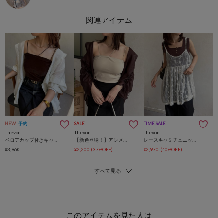
NEW
予約
SALE
TIME SALE
Thevon.
Thevon.
Thevon.
ベロアカップ付きキャミ
【新色登場！】アシメストラップカップ付きキャミ
レースキャミチュニック
¥3,960
¥2,200
(37%OFF)
¥2,970
(40%OFF)
このアイテムを見た人は