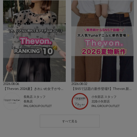
2026.08.06
2026.08.02
【Thevon. 2026夏】きれいめ女子が今買うべき人気アイテムBEST10🌷
【SNSで話題の新作登場‼️】Thevon.新作アイテム🌹
長島店 スタッフ
小矢部店 スタッフ
長島店
北陸小矢部店
PAL GROUP OUTLET
PAL GROUP OUTLET