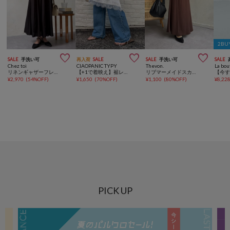
2BU



SALE
手洗い可
再入荷
SALE
SALE
手洗い可
SALE
Chez toi
CIAOPANIC TYPY
Thevon.
La bo
リネンギャザーフレアスカート
【+1で着映え】裾レースアシメスカート
リブマーメイドスカート
¥
2,970
(
54%OFF
)
¥
1,650
(
70%OFF
)
¥
1,100
(
80%OFF
)
¥
8,22
PICK UP