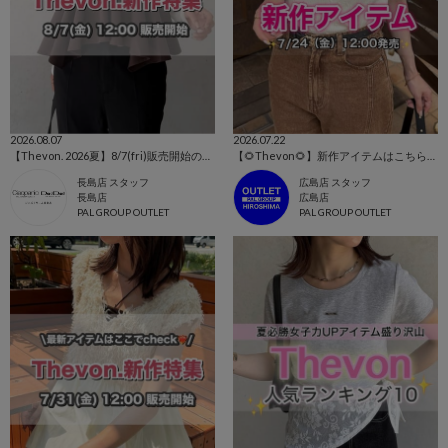
2026.08.07
2026.07.22
【Thevon. 2026夏】8/7(fri)販売開始の新作アイテムまとめ🌷
【🌻Thevon🌻】新作アイテムはこちらから！👀✨
長島店 スタッフ
広島店 スタッフ
長島店
広島店
PAL GROUP OUTLET
PAL GROUP OUTLET