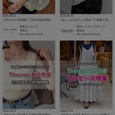
2026.08.02
2026.06.20
【Thevon. 2026夏】7/31(fri)販売開始の新作アイテムまとめ🌷
【おしゃれ女子に人気🎀🤍】最新人気ランキング👸🏻💐
長島店 スタッフ
横浜ベイサイドスタッフ
長島店
横浜店
PAL GROUP OUTLET
PAL GROUP OUTLET
2026.05.31
2026.07.31
【Thevon. 2026夏】5/29(fri)販売開始の新作まとめ🌷
【🌻Thevon🌻】夏のワンピース特集はこちらから！👀✨【今売れているのはこれ！！】