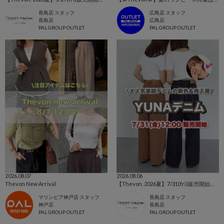
長島店 スタッフ
広島店 スタッフ
長島店
広島店
PAL GROUP OUTLET
PAL GROUP OUTLET
2026.08.07
2026.08.06
Thevon New Arrival
【Thevon. 2026夏】7/31(fri)販売開始🔔YUNAデニム新色&新サイズ登場🌷
マリンピア神戸店 スタッフ
長島店 スタッフ
神戸店
長島店
PAL GROUP OUTLET
PAL GROUP OUTLET