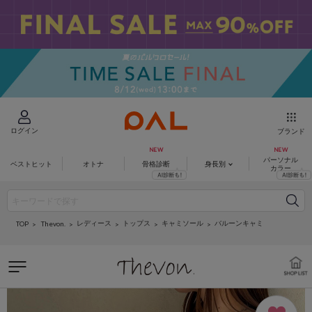
ログイン
ブランド
パーソナル
ベストヒット
オトナ
骨格診断
身長別
カラー
レディース
トップス
キャミソール
バルーンキャミ
Thevon.
TOP