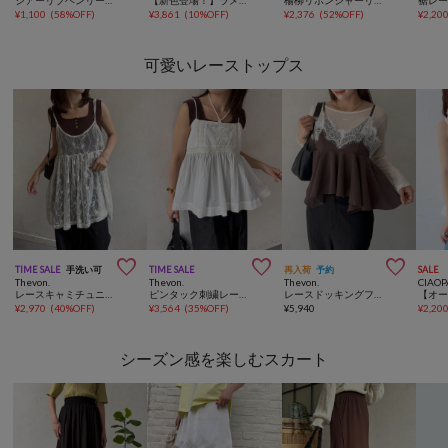
¥
1,100
(
58%OFF
)
¥
3,861
(
10%OFF
)
¥
2,376
(
52%OFF
)
¥
2,20
可愛いレーストップス



TIME SALE
手洗い可
TIME SALE
再入荷
予約
SALE
Thevon.
Thevon.
Thevon.
CIAOP
レースキャミチュニック
ピンタック刺繍レースキャミ
レースドッキングフリルビスチェ
¥
2,970
(
40%OFF
)
¥
3,564
(
35%OFF
)
¥
5,940
¥
2,20
シーズン感を楽しむスカート