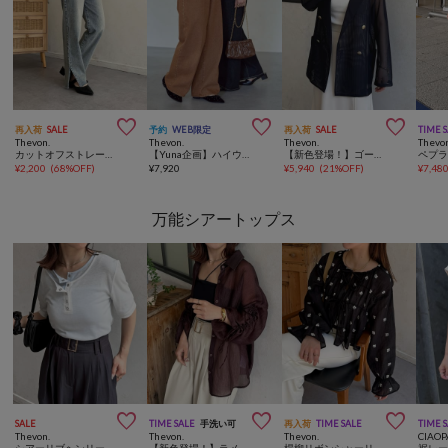



再入荷
SALE
予約
WEB限定
再入荷
SALE
TIME 
Thevon.
Thevon.
Thevon.
Thevo
カットオフストレートデニム
【Yuna企画】ハイウエストストレートデニムパンツ
【新色登場！】ゴールドボタンメッシュテーラードジャケット
¥
2,200
(
68%OFF
)
¥
7,920
¥
5,940
(
21%OFF
)
¥
7,48
万能シアートップス



SALE
TIME SALE
手洗い可
再入荷
TIME SALE
TIME 
Thevon.
Thevon.
Thevon.
CIAOP
シアーリブヘンリーネック5分袖プルオーバー
【新色登場！】ラメワッシャー袖シャーリングシアーシャツ
楊柳リボンシャーリングシアーブラウス