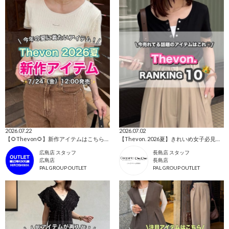
2026.07.22
2026.07.02
【🌻Thevon🌻】新作アイテムはこちらから！👀✨
【Thevon. 2026夏】きれいめ女子必見👀人気ランキングTOP10🌷
広島店 スタッフ
長島店 スタッフ
広島店
長島店
PAL GROUP OUTLET
PAL GROUP OUTLET