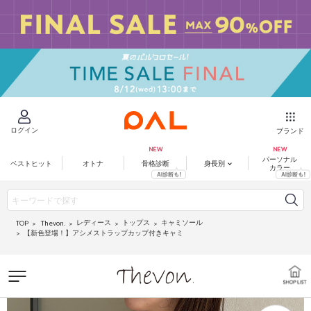
ログイン
ブランド
パーソナル
ベストヒット
オトナ
骨格診断
身長別
カラー
レディース
トップス
キャミソール
Thevon.
TOP
【新色登場！】アシメストラップカップ付きキャミ