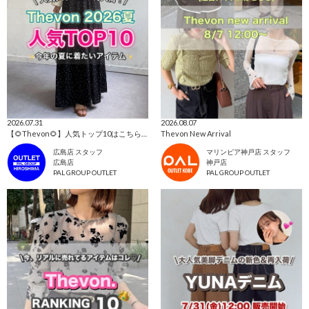
2026.07.31
2026.08.07
【🌻Thevon🌻】人気トップ10はこちらから！👀✨
Thevon New Arrival
広島店 スタッフ
マリンピア神戸店 スタッフ
広島店
神戸店
PAL GROUP OUTLET
PAL GROUP OUTLET