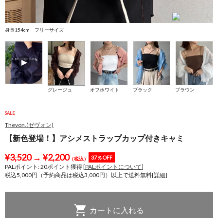
身長154cm フリーサイズ
身
グレージュ
オフホワイト
ブラック
ブラウン
SALE
Thevon.(ゼヴォン)
【新色登場！】アシメストラップカップ付きキャミ
¥
3,520
→
¥
2,200
37％OFF
（税込）
PALポイント:
20
ポイント獲得 [
PALポイントについて
]
税込5,000円（予約商品は税込3,000円）以上で送料無料[
詳細
]