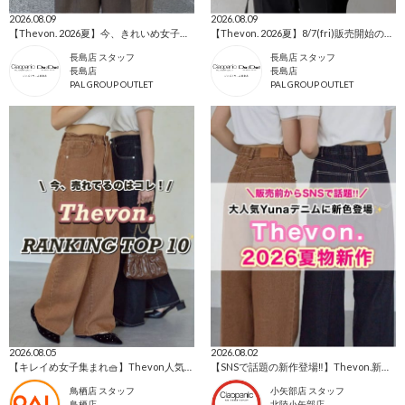
2026.08.09
2026.08.09
【Thevon. 2026夏】今、きれいめ女子に選ばれている人気アイテムランキング🌷
【Thevon. 2026夏】8/7(fri)販売開始の新作アイテムまとめ🌷
長島店 スタッフ
長島店 スタッフ
長島店
長島店
PAL GROUP OUTLET
PAL GROUP OUTLET
2026.08.05
2026.08.02
【キレイめ女子集まれ🧺】Thevon人気ランキングTOP10📣
【SNSで話題の新作登場‼️】Thevon.新作アイテム🌹
鳥栖店 スタッフ
小矢部店 スタッフ
鳥栖店
北陸小矢部店