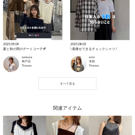
2025.09.04
2025.08.03
夏と秋の間のデートコーデ🍂
\ 着痩せできるチェックシャツ /
wakana
aimi
神戸店
本部
Thevon.
Thevon.