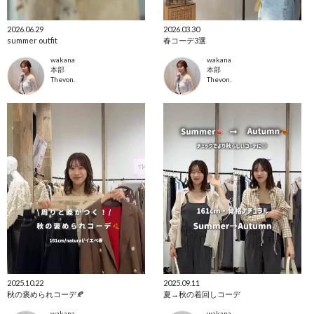
2026.06.29
2026.03.30
summer outfit
春コーデ3選
wakana
wakana
本部
本部
Thevon.
Thevon.
2025.10.22
2025.09.11
秋の褒められコーデ🍂
夏→秋の着回しコーデ
wakana
wakana