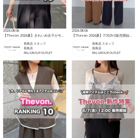
2026.08.06
2026.08.06
【Thevon. 2026夏】きれいめ女子が今買うべき人気アイテムBEST10🌷
【Thevon. 2026夏】7/31(fri)販売開始🔔YUNAデニム新色&新サイズ登場🌷
長島店 スタッフ
長島店 スタッフ
長島店
長島店
PAL GROUP OUTLET
PAL GROUP OUTLET