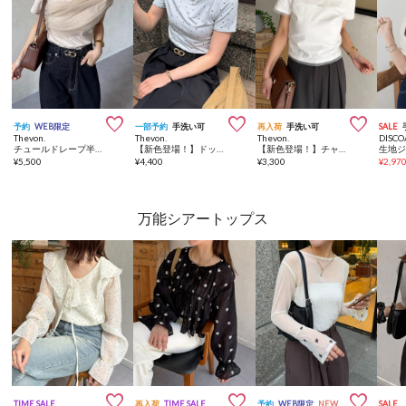



予約
WEB限定
一部予約
手洗い可
再入荷
手洗い可
SALE
Thevon.
Thevon.
Thevon.
DISCO
チュールドレープ半袖アシメプルオーバー
【新色登場！】ドットドレープTシャツ
【新色登場！】チャーム付きコンパクトTシャツ
¥
5,500
¥
4,400
¥
3,300
¥
2,97
万能シアートップス



TIME SALE
再入荷
TIME SALE
予約
WEB限定
NEW
SALE