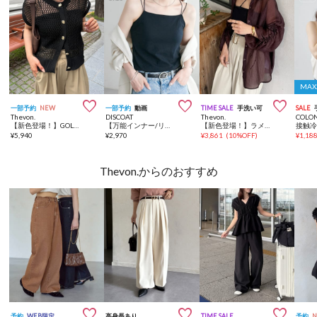
MA



一部予約
NEW
一部予約
動画
TIME SALE
手洗い可
SALE
Thevon.
DISCOAT
Thevon.
COLO
【新色登場！】GOLDボタンメッシュフレンチカーディガン
【万能インナー/リピータ多数/3サイズ展開】吸水速乾カップ付キャミソール
【新色登場！】ラメワッシャー袖シャーリングシアーシャツ
¥
5,940
¥
2,970
¥
3,861
(
10%OFF
)
¥
1,18
Thevon.からのおすすめ



予約
WEB限定
高身長あり
TIME SALE
予約