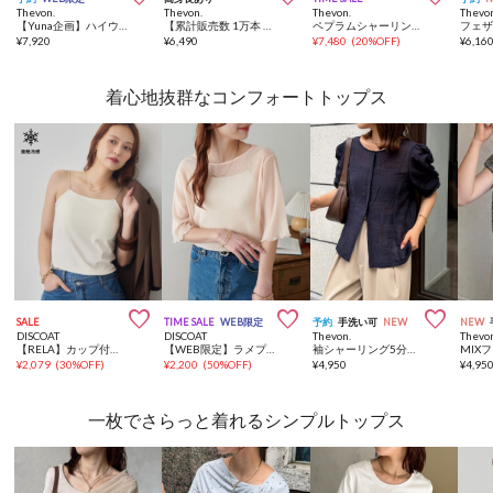
Thevon.
Thevon.
Thevon.
Thevo
【Yuna企画】ハイウエストストレートデニムパンツ
【累計販売数 1万本 突破！】2タックスラックス
ペプラムシャーリングノースリセットアップ
¥
7,920
¥
6,490
¥
7,480
(
20%OFF
)
¥
6,16
着心地抜群なコンフォートトップス



SALE
TIME SALE
WEB限定
予約
手洗い可
NEW
NEW
DISCOAT
DISCOAT
Thevon.
Thevo
【RELA】カップ付き配色キャミソール
【WEB限定】ラメプリーツシアーTシャツ
袖シャーリング5分袖シアーブラウス
MIX
¥
2,079
(
30%OFF
)
¥
2,200
(
50%OFF
)
¥
4,950
¥
4,95
一枚でさらっと着れるシンプルトップス