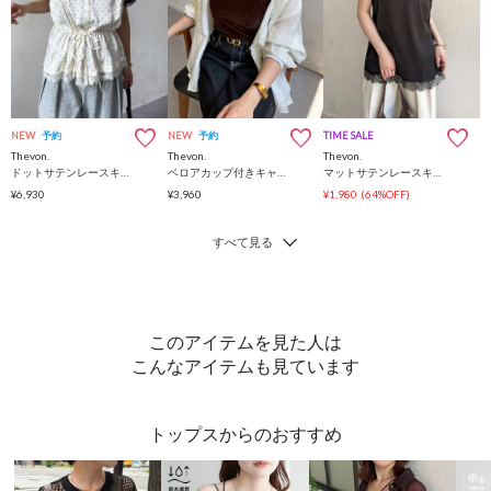
NEW
予約
NEW
予約
TIME SALE
Thevon.
Thevon.
Thevon.
ドットサテンレースキャミ
ベロアカップ付きキャミ
マットサテンレースキャミ
¥6,930
¥3,960
¥1,980
(64%OFF)
このアイテムを見た人は
こんなアイテムも見ています
トップスからのおすすめ