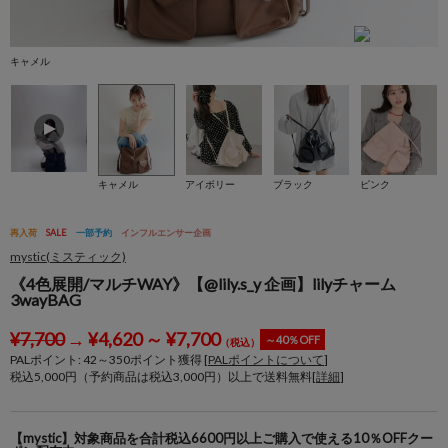
キャメル
ア
キャメル
アイボリー
ブラック
ピンク
再入荷
SALE
一部予約
インフルエンサー企画
mystic(ミスティック)
《4色展開/マルチWAY》【@lily.s_y 企画】lilyチャーム
3wayBAG
¥
7,700
→
¥
4,620
～
¥
7,700
～40％OFF
（税込）
PALポイント:
42
～
350
ポイント獲得 [
PALポイントについて
]
税込5,000円（予約商品は税込3,000円）以上で送料無料[
詳細
]
【mystic】対象商品を合計税込6600円以上ご購入で使える10％OFFクー