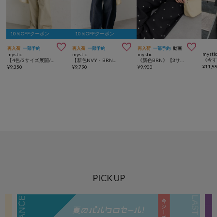
10％OFFクーポン
10％OFFクーポン



再入荷
一部予約
再入荷
一部予約
再入荷
一部予約
動画
mysti
mystic
mystic
mystic
【4色/3サイズ展開/ラクなのに美しいシルエット】ワイドベルトタックパンツ
【新色NVY・BRN・BLU2/3サイズ展開】バレルBIGデニム
《新色BRN》【3サイズ展開/セットアップ対応】ビージーフラワースラックス
¥
11,8
¥
9,350
¥
9,790
¥
9,900
PICK UP