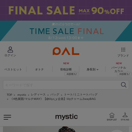
ログイン
ブランド
パーソナル
ベストヒット
オトナ
骨格診断
身長別
カラー
レディース
バッグ
トート/ミニトートバッグ
mystic
TOP
《4色展開/マルチWAY》【@lily.s_y 企画】lilyチャーム3wayBAG