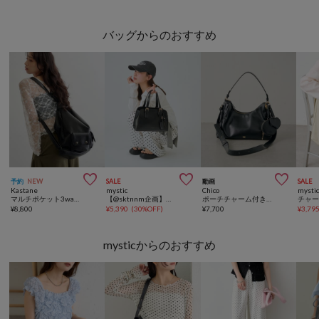
バッグからのおすすめ



予約
NEW
SALE
動画
SALE
Kastane
mystic
Chico
mysti
マルチポケット3wayバッグ
【@sktnnm企画】リップチャーム付きminiボストンBAG
ポーチチャーム付きスエードコンビボストンバッグ
¥
8,800
¥
5,390
(
30%OFF
)
¥
7,700
¥
3,79
mysticからのおすすめ