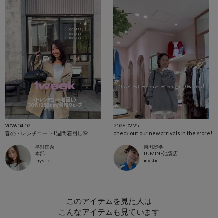
2026.04.02
2026.02.25
春のトレンチコート1週間着回し🌸
check out our new arrivals in the store!
早野由梨
岡田紗季
本部
LUMINE池袋店
mystic
mystic
このアイテムを見た人は
こんなアイテムも見ています