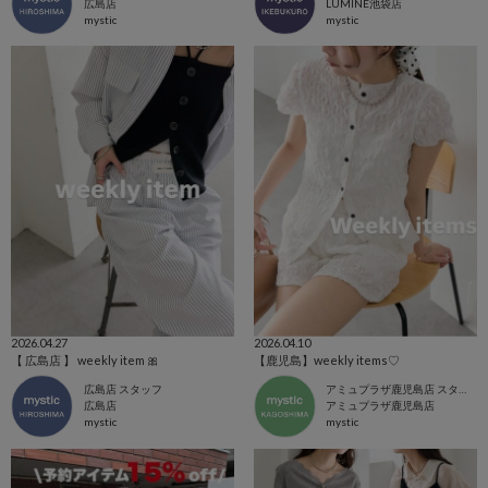
広島店
LUMINE池袋店
mystic
mystic
2026.04.27
2026.04.10
【 広島店 】 weekly item 🎀
【鹿児島】weekly items♡
広島店 スタッフ
アミュプラザ鹿児島店 スタッフ
広島店
アミュプラザ鹿児島店
mystic
mystic