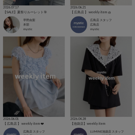
2026.07.17
2026.06.21
【SALE】夏祭りルーレット🎯
【 広島店 】 weekly item 🧺
早野由梨
広島店 スタッフ
本部
広島店
mystic
mystic
2026.06.01
2026.04.28
【 広島店 】 weekly item ❤️
【池袋店】weekly item
広島店 スタッフ
LUMINE池袋店 スタッフ