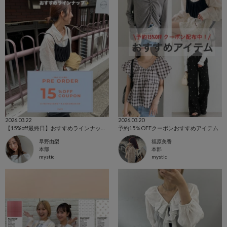
2026.03.22
2026.03.20
【15%off最終日】おすすめラインナップ✨
予約15％OFFクーポンおすすめアイテム
早野由梨
福原美香
本部
本部
mystic
mystic