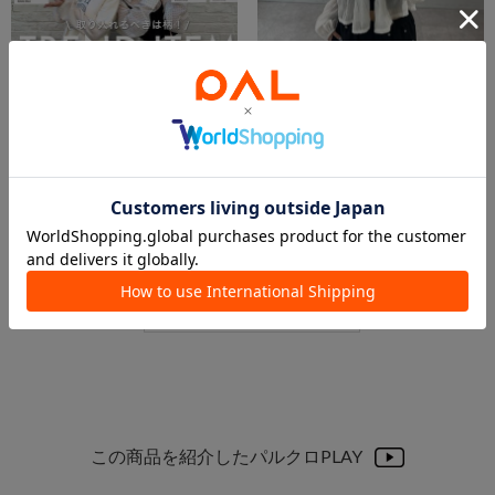
2026.03.20
2026.03.20
【YouTube着用アイテムまとめ】
3/19〜3/22まで⭐︎ 予約15%OFF！
木田つぐみ
木田つぐみ
本部
本部
mystic
mystic
この商品を紹介したパルクロPLAY