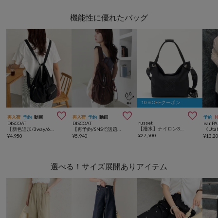
機能性に優れたバッグ
10％OFFクーポン



再入荷
予約
動画
再入荷
予約
動画
予約
russet
DISCOAT
DISCOAT
ear P
【撥水】ナイロン3WAYトートバッグ
【新色追加/3way/6ポケット】ユーティリティワッシャーリュック
【再予約/SNSで話題！/撥水/軽量】シアーリップバックパック
¥
27,500
¥
4,950
¥
5,940
¥
13,2
選べる！サイズ展開ありアイテム