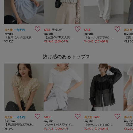



再入荷
一部予約
SALE
手洗い可
SALE
再入荷
mystic
mystic
mystic
mysti
《お気に入り登録累計3万越え》【7色展開/新色追加】ふわふわシャーリングチュニック
【店舗/WEB大人気アイテム / レイヤードにおすすめ！】ドットレースプルオーバー
《セールおすすめ》【8色/4サイズ展開】裾ドロストスウェットパンツ
¥
7,920
¥
3,960
(
20%OFF
)
¥
4,345
(
50%OFF
)
¥
8,80
抜け感のあるトップス



再入荷
一部予約
SALE
再入荷
SALE
再入荷
Kastane
mystic
mystic
mysti
【累計販売数3万枚!/着痩せ◎】クシュクシュブラウス
プレート付きワイドネックT
《セールおすすめ》【ビスチェとSET販売】シアーシャツビスチェSET
¥
6,490
¥
1,716
(
70%OFF
)
¥
2,970
(
70%OFF
)
¥
5,28