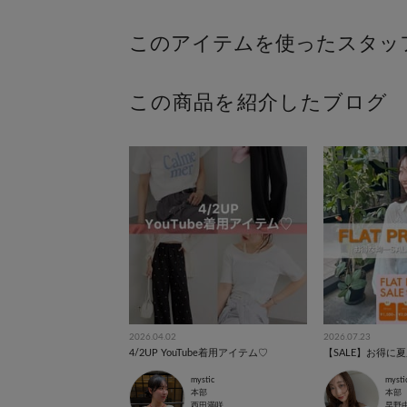
この商品を紹介したブログ
2026.04.02
2026.07.23
4/2UP YouTube着用アイテム♡
【SALE】お得に夏服
mystic
mysti
本部
本部
西田満咲
早野