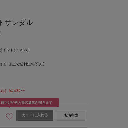
トサンダル
）
Lポイントについて
]
00円）以上で送料無料[
詳細
]
込）60％OFF
と値下げや再入荷の通知が届きます
カートに入れる
店舗在庫