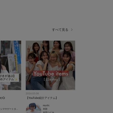
すべて見る
2026.05.08
💞
【YouTube紹介アイテム】
mystic
名古屋タカシマヤゲートタワーモール店
本部
木田つぐみ