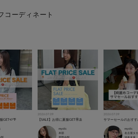
2026.07.09
2026.07.09
GET🍉🌴
【SALE】お得に夏服GET🉐⛱️
サマーセールのおすすめ
c
mystic
mystic
本部
由梨
早野由梨
沖本未来