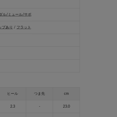
ダル/ミュール/サボ
ップあり
/
フラット
ヒール
つま先
cm
2.3
-
23.0