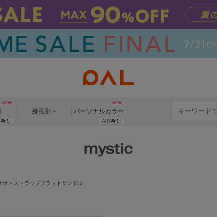
断
身長別
パーソナル
カラー
サボ
>
ストラップフラットサンダル