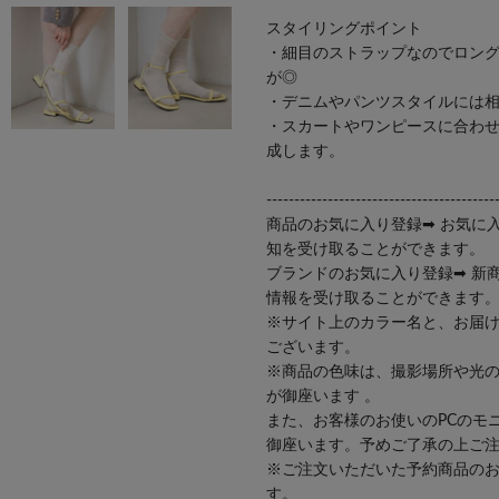
スタイリングポイント
・細目のストラップなのでロン
が◎
・デニムやパンツスタイルには
・スカートやワンピースに合わ
成します。
-----------------------------------------
商品のお気に入り登録➡ お気に
知を受け取ることができます。
ブランドのお気に入り登録➡ 新
情報を受け取ることができます
※サイト上のカラー名と、お届
ございます。
※商品の色味は、撮影場所や光
が御座います 。
また、お客様のお使いのPCのモ
御座います。予めご了承の上ご
※ご注文いただいた予約商品の
す。