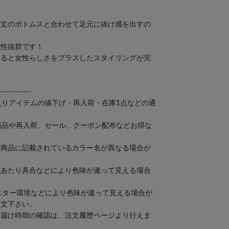
グ丈のボトムスと合わせて足元に抜け感を出すの
相性抜群です！
せると女性らしさをプラスしたスタイリングが完
-------------
入りアイテムの値下げ・再入荷・在庫1点などの通
商品や再入荷、セール、クーポン配布などお得な
。
け商品に記載されているカラー名が異なる場合が
のあたり具合などにより色味が違って見える場合
ニター環境などにより色味が違って見える場合が
注文下さい。
お届け時期の確認は、注文履歴ページより行えま