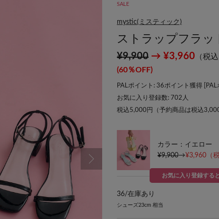
SALE
mystic(ミスティック)
ストラップフラッ
¥9,900
→ ¥3,960
（税込
(60％OFF)
PALポイント: 36ポイント獲得 [
PA
お気に入り登録数:
702
人
税込5,000円（予約商品は税込3,0
カラー：イエロー
¥9,900
→
¥3,960
（税
お気に入り登録する
36/
在庫あり
シューズ23cm 相当