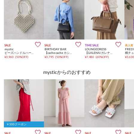



SALE
SALE
TIME SALE
再入荷
mystic
BIRTHDAY BAR
LOUNGEDRESS
FREDY
ビーズハンドルハートBAG
【cache cache カシュカシュ】三層2wayトートバッグ
【GALENA/ガレナ】バンブーハンドルBag
¥
3,960
(
50%OFF
)
¥
3,795
(
50%OFF
)
¥
7,480
(
60%OFF
)
¥
3,63
mysticからのおすすめ
￥500クーポン



SALE
SALE
SALE
SALE