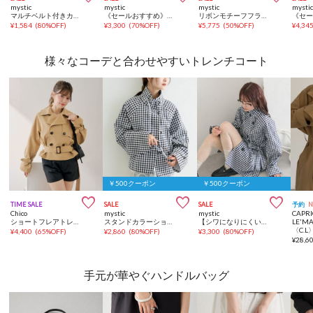
mystic
mystic
mystic
mysti
マルチベルト付きカラーネットスカート
《セールおすすめ》【4色展開/さらっと軽い素材◎】シャーリングワンピース
リボンモチーフフラットサンダル
¥
1,584
(
80%OFF
)
¥
3,300
(
70%OFF
)
¥
5,775
(
50%OFF
)
¥
4,34
様々なコーデと合わせやすいトレンチコート
￥500クーポン
￥500クーポン



TIME SALE
SALE
SALE
予約
Chico
mystic
mystic
CAPRI
ショートフレアトレンチコート
スタンドカラーショートトレンチ
【シワになりにくい】スタンドカラーミドルトレンチ
LE'M
¥
4,400
(
65%OFF
)
¥
2,860
(
80%OFF
)
¥
3,300
(
80%OFF
)
¥
28,6
手元が華やぐハンドルバッグ