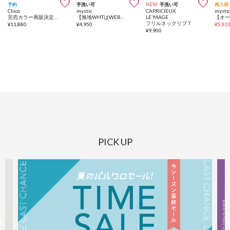



予約
手洗い可
NEW
手洗い可
再入荷
Chico
mystic
CAPRICIEUX
mysti
完売カラー再販決定【SALON by Chico】ペプラムフリルツイードトップス
【無地WHTはWEB限定】フリルタンクニット
LE'MAGE
フリルネックリブＴ
¥
11,880
¥
4,950
¥
5,31
¥
9,900
PICK UP