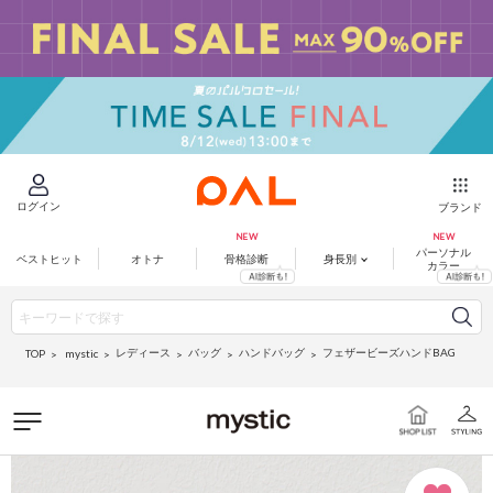
ログイン
ブランド
パーソナル
ベストヒット
オトナ
骨格診断
身長別
カラー
レディース
バッグ
ハンドバッグ
フェザービーズハンドBAG
mystic
TOP