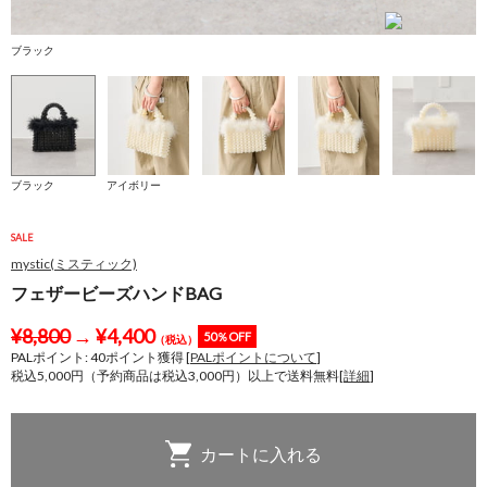
ブラック
ブラック
アイボリー
SALE
mystic(ミスティック)
フェザービーズハンドBAG
¥
8,800
→
¥
4,400
50％OFF
（税込）
PALポイント:
40
ポイント獲得 [
PALポイントについて
]
税込5,000円（予約商品は税込3,000円）以上で送料無料[
詳細
]