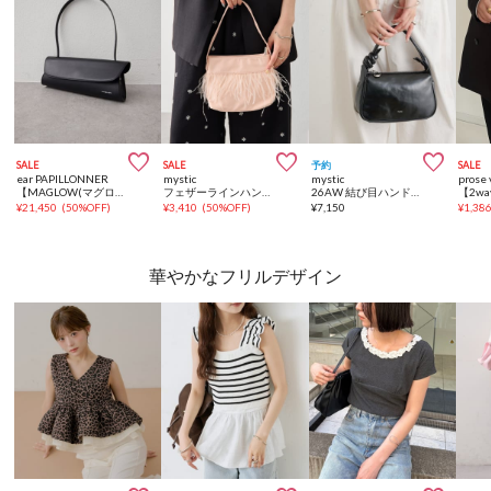



SALE
SALE
予約
SALE
ear PAPILLONNER
mystic
mystic
prose 
【MAGLOW(マグロー)】ear別注ロングハンドルミニトートバッグ
フェザーラインハンドルBAG
26AW 結び目ハンドルBAG
¥
21,450
(
50%OFF
)
¥
3,410
(
50%OFF
)
¥
7,150
¥
1,38
華やかなフリルデザイン