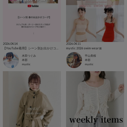
2026.04.14
2026.04.11
【YouTube着用】シーン別お出かけコーデ🌞
mystic 2026 swim wear🎀
木田つぐみ
平山美桜
本部
本部
mystic
mystic