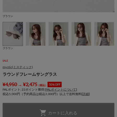
ブラウン
ブラウン
SALE
mystic(ミスティック)
ラウンドフレームサングラス
¥
4,950
→
¥
2,475
50％OFF
（税込）
PALポイント:
22
ポイント獲得 [
PALポイントについて
]
税込5,000円（予約商品は税込3,000円）以上で送料無料[
詳細
]