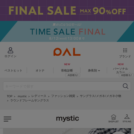
ログイン
ブランド
パーソナル
ベストヒット
オトナ
骨格診断
身長別
カラー
レディース
ファッション雑貨
サングラス/メガネ/メガネ小物
mystic
TOP
ラウンドフレームサングラス