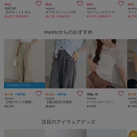



SALE
SALE
SALE
SALE
DISCOAT
mystic
mystic
mysti
【UVカット】ボストンサングラス
ダブルブリッジメガネ
カラーレンズクリアメガネ
¥
1,650
(
50%OFF
)
¥
2,750
(
50%OFF
)
¥
2,475
(
50%OFF
)
¥
2,75
mysticからのおすすめ
10％OFFクーポン



再入荷
一部予約
再入荷
一部予約
手洗い可
再入荷
mystic
mystic
mystic
mysti
【4色/3サイズ展開/ラクなのに美しいシルエット】ワイドベルトタックパンツ
【累計販売2万枚突破】《WEB限定NVY・PSサイズ登場/4サイズ展開》ラインストーンWベルトパンツ
レースメローフレンチT
¥
9,350
¥
8,800
¥
4,950
¥
7,92
注目のアイウェアグッズ