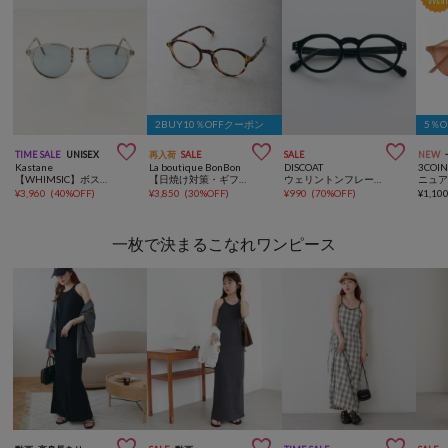
2BUY10％OFFクーポン
5％



TIME SALE
UNISEX
再入荷
SALE
SALE
NEW
Kastane
La boutique BonBon
DISCOAT
3COIN
【WHIMSIC】ボストンメタルコンビネーションサングラス
【日焼け対策・ギフトにもおすすめ】調光レンズボストン
ウェリントンフレームサングラス
¥
3,960
(
40%OFF
)
¥
3,850
(
30%OFF
)
¥
990
(
70%OFF
)
¥
1,10
一枚で決まるこなれワンピース


