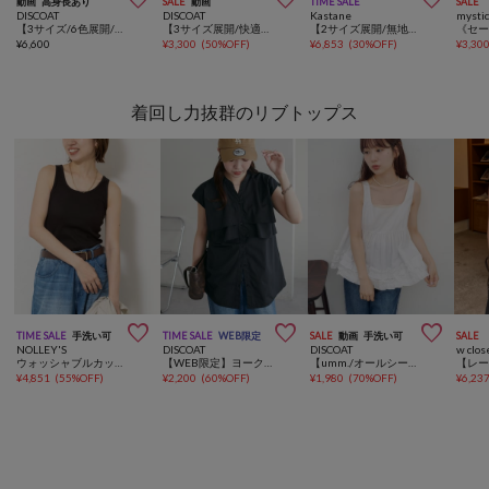
動画
高身長あり
SALE
動画
TIME SALE
SALE
DISCOAT
DISCOAT
Kastane
mysti
【3サイズ/6色展開/快適な着心地◎】カップ付ワッフルアメスリワンピース
【3サイズ展開/快適な着心地&お洒落見え】カップ付アメスリリブワンピース
【2サイズ展開/無地&チェック/前後2WAY/WEB限定カラー】サイドリボンキャミワンピース
¥
6,600
¥
3,300
(
50%OFF
)
¥
6,853
(
30%OFF
)
¥
3,30
着回し力抜群のリブトップス



TIME SALE
手洗い可
TIME SALE
WEB限定
SALE
動画
手洗い可
SALE
NOLLEY'S
DISCOAT
DISCOAT
w clos
ウォッシャブルカップ付きリブタンクトップ
【WEB限定】ヨークフリルノースリブラウス
【umm./オールシーズン着回し可★】裾フリルノースリブラウス
¥
4,851
(
55%OFF
)
¥
2,200
(
60%OFF
)
¥
1,980
(
70%OFF
)
¥
6,23