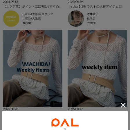
2025.09.18
2025.08.29
【ルクア店】ポイントほぼ9倍おすすめアイテム！
【sakai】8月ラストの入荷アイテム💞
LUCUA大阪店 スタッフ
酒井敦子
LUCUA大阪店
福岡店
mystic
mystic
2025.08.28
2025.08.27
【町田店】今週の入荷アイテム♪
【MIO店】weekly item♡
LUMINE町田店 スタッフ
天王寺店 スタッフ
LUMINE町田店
天王寺ミオ店
mystic
mystic