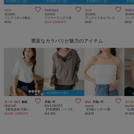
5％OFFクーポン
5％OFFクーポン
5％OFFクーポン
5％



NEW
TIME SALE
NEW
TIME 
3COINS
3COINS
3COINS
3COIN
リングリボン5個セット
ワイヤーリング３本セット
プックリメタルブレス
リング
¥
550
¥
264
(
20%OFF
)
¥
330
¥
550
豊富なカラバリが魅力のアイテム
￥1,000クーポン



再入荷
SALE
動画
手洗い可
SALE
手洗い可
再入荷
DISCOAT
RIVE DROITE
mystic
mysti
【新色追加/万能トップス/10色展開】リブUネックTシャツ
【5色展開】ハーフZIPスウェット
【万能インナー/選べる6色展開】パット付きショートキャミソール2
¥
3,080
(
20%OFF
)
¥
15,400
¥
3,850
¥
7,92