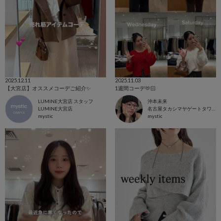
2025.12.11
2025.11.03
【大宮店】オススメコーデご紹介✨
1週間コーデ🫶🏻
LUMINE大宮店 スタッフ
沖本未来
LUMINE大宮店
名古屋タカシマヤゲートタワーモール店
mystic
mystic