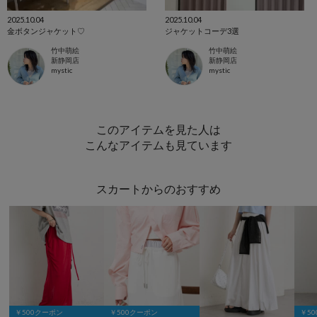
2025.10.04
2025.10.04
金ボタンジャケット♡
ジャケットコーデ3選
竹中萌絵
竹中萌絵
新静岡店
新静岡店
mystic
mystic
このアイテムを見た人は
こんなアイテムも見ています
スカートからのおすすめ
￥500クーポン
￥500クーポン
￥5