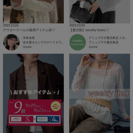
2025.10.26
2025.10.20
アウターリールの着用アイテム🧥♡
【鹿児島】weekly items♡
沖本未来
アミュプラザ鹿児島店 スタッフ
名古屋タカシマヤゲートタワーモール店
アミュプラザ鹿児島店
mystic
mystic