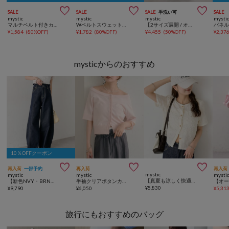



SALE
SALE
SALE
手洗い可
SALE
mystic
mystic
mystic
mysti
マルチベルト付きカラーネットスカート
Wベルトスウェットスカート
【2サイズ展開 / オールシーズン着られる】バルーンロングスカート
¥
1,584
(
80%OFF
)
¥
1,782
(
80%OFF
)
¥
4,455
(
50%OFF
)
¥
2,37
mysticからのおすすめ
10％OFFクーポン



再入荷
一部予約
再入荷
再入荷
mystic
mystic
mystic
mysti
【真夏も涼しく快適に着れる◎】金ボタンエンボスパフカーディガン
【新色NVY・BRN・BLU2/3サイズ展開】バレルBIGデニム
半袖クリアボタンカーディガン
¥
5,830
¥
9,790
¥
6,050
¥
5,31
旅行にもおすすめのバッグ