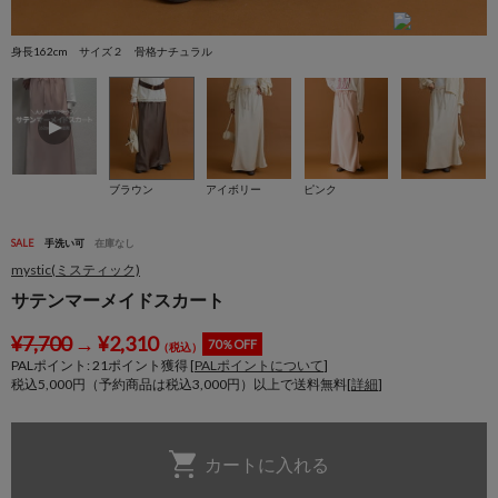
身長162cm サイズ２ 骨格ナチュラル
身
ブラウン
アイボリー
ピンク
SALE
手洗い可
在庫なし
mystic(ミスティック)
サテンマーメイドスカート
¥
7,700
→
¥
2,310
70％OFF
（税込）
PALポイント:
21
ポイント獲得 [
PALポイントについて
]
税込5,000円（予約商品は税込3,000円）以上で送料無料[
詳細
]