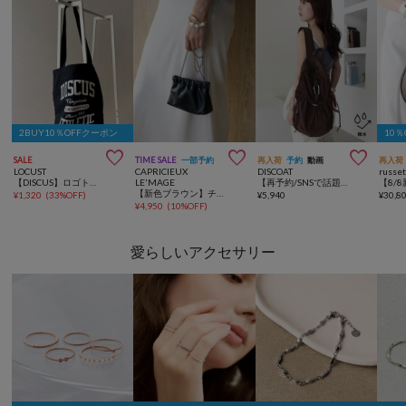
2BUY10％OFFクーポン
10



SALE
TIME SALE
一部予約
再入荷
予約
動画
再入荷
LOCUST
CAPRICIEUX
DISCOAT
russe
【DISCUS】ロゴトート
LE'MAGE
【再予約/SNSで話題！/撥水/軽量】シアーリップバックパック
【新色ブラウン】チェーンギャザーポーチバッグ
¥
1,320
(
33%OFF
)
¥
5,940
¥
30,8
¥
4,950
(
10%OFF
)
愛らしいアクセサリー