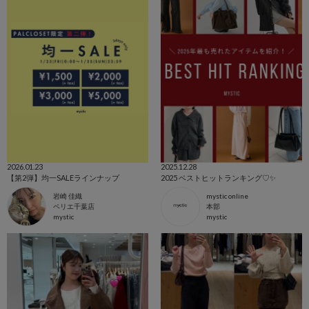
2026.01.23
2025.12.28
【第2弾】均一SALEラインナップ
2025 ベストヒットランキング♡✨
岩崎 佳織
mystic online
ペリエ千葉店
本部
mystic
mystic