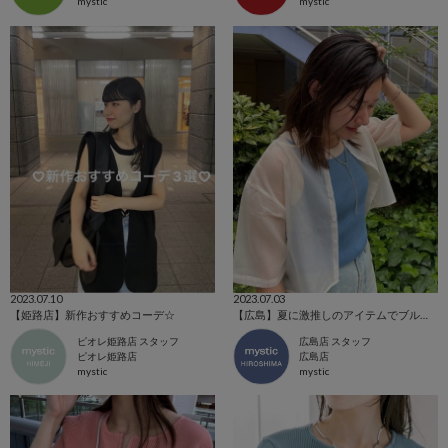
mystic
mystic
2023.07.10
2023.07.03
【姫路店】新作おすすめコーデ☆
【広島】夏に激推しのアイテムでブルーコーデ特集♡
ピオレ姫路店 スタッフ
広島店 スタッフ
ピオレ姫路店
広島店
mystic
mystic