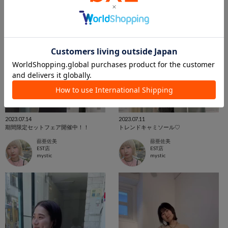
2023.07.14
2023.07.11
期間限定セットフェア開催中！！
トレンドキャミソール♡
蔀亜佐美
蔀亜佐美
EST店
EST店
mystic
mystic