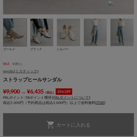
ゴールド
ブラック
シルバー
SALE
在庫なし
mystic(ミスティック)
ストラップヒールサンダル
¥
9,900
→
¥
6,435
35％OFF
（税込）
PALポイント:
58
ポイント獲得 [
PALポイントについて
]
税込5,000円（予約商品は税込3,000円）以上で送料無料[
詳細
]