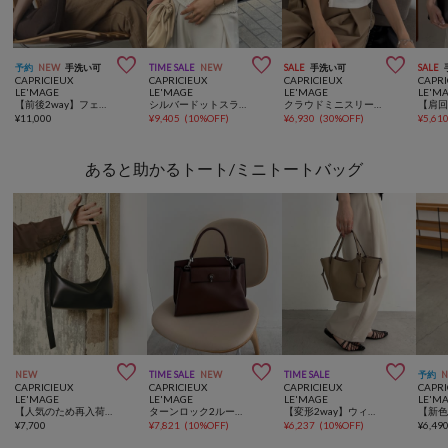



予約
NEW
手洗い可
TIME SALE
NEW
SALE
手洗い可
SALE
CAPRICIEUX
CAPRICIEUX
CAPRICIEUX
CAPRI
LE'MAGE
LE'MAGE
LE'MAGE
LE'M
【前後2way】フェザーパフニット
シルバードットスラブタンク
クラウドミニスリーブT
¥
11,000
¥
9,405
(
10%OFF
)
¥
6,930
(
30%OFF
)
¥
5,61
あると助かるトート/ミニトートバッグ



NEW
TIME SALE
NEW
TIME SALE
予約
CAPRICIEUX
CAPRICIEUX
CAPRICIEUX
CAPRI
LE'MAGE
LE'MAGE
LE'MAGE
LE'M
【人気のため再入荷/軽量/大容量】ロールハンドルバッグ
ターンロック2ルームバッグ
【変形2way】ウィングバケットトートバッグ
¥
7,700
¥
7,821
(
10%OFF
)
¥
6,237
(
10%OFF
)
¥
6,49