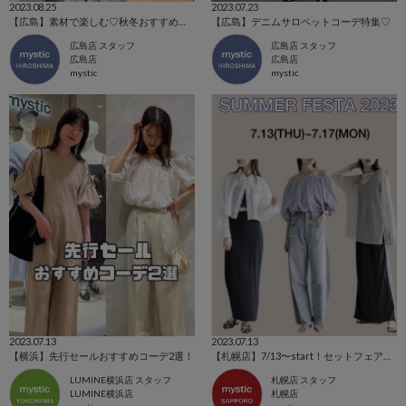
2023.08.25
2023.07.23
【広島】素材で楽しむ♡秋冬おすすめトップス
【広島】デニムサロペットコーデ特集♡
広島店 スタッフ
広島店 スタッフ
広島店
広島店
mystic
mystic
2023.07.13
2023.07.13
【横浜】先行セールおすすめコーデ2選！
【札幌店】7/13〜start！セットフェアのお知らせ♡
LUMINE横浜店 スタッフ
札幌店 スタッフ
LUMINE横浜店
札幌店