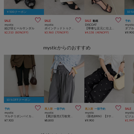
￥500クーポン
10



SALE
SALE
SALE
動画
予約
mystic
mystic
DISCOAT
mysti
結び目ヒールサンダル
ポインテッドトゥクロスビーズサンダル
【華奢な足元に仕上がる♪】Tストラップサンダル《詳細動画あり》
¥
2,310
(
80%OFF
)
¥
3,960
(
70%OFF
)
¥
4,158
(
40%OFF
)
¥
9,90
mysticからのおすすめ
10％OFFクーポン



予約
再入荷
一部予約
再入荷
一部予約
SALE
mystic
mystic
mystic
mysti
マルチリボンバイカーパンツ
【累計販売2万枚突破】《WEB限定NVY・PSサイズ登場/4サイズ展開》ラインストーンWベルトパンツ
《新色BRN》【3サイズ展開/セットアップ対応】ビージーフラワースラックス
¥
7,920
¥
8,800
¥
9,900
¥
1,94