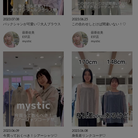
2023.07.08
2023.06.25
バックシャンが可愛い♡大人ブラウス
この合わせしとけば間違いない！♡
蔀亜佐美
蔀亜佐美
EST店
EST店
mystic
mystic
2023.06.09
2023.06.08
今買っておくべき！シアーシャツ♡
身長差リンクコーデ♡