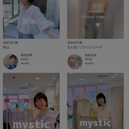
2023.07.08
2023.07.08
実は、、
大人気♡ブラウスコーデ
岡田紗季
蔀亜佐美
EST店
EST店
mystic
mystic