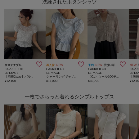
洗練されたボタンシャツ



サステナブル
再入荷
NEW
予約
NEW
手洗い可
NEW
CAPRICIEUX
CAPRICIEUX
CAPRICIEUX
CAPRI
LE'MAGE
LE'MAGE
LE'MAGE
LE'M
【前後2way】バルーンドットシャーリングブラウス
シャーリングギャザーブラウス
〈C.L〉ウール100チェックシャツ
¥
12,100
¥
11,000
¥
18,700
¥
12,1
一枚でさらっと着れるシンプルトップス