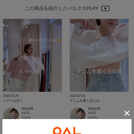
この商品を紹介したパルクロPLAY
2023.07.29
2023.07.16
シアーな日♡
デニムを履く日には、、
岡田紗季
岡田紗季
EST店
EST店
mystic
mystic