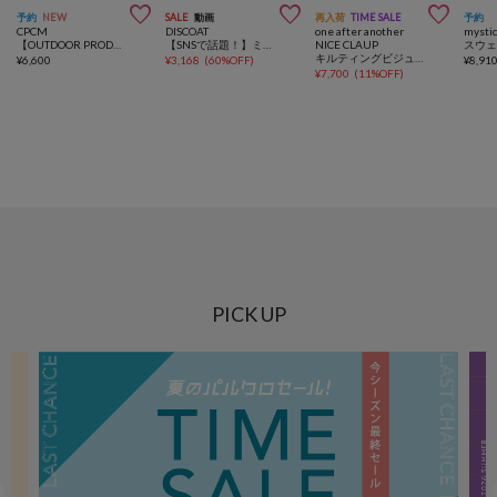



予約
NEW
SALE
動画
再入荷
TIME SALE
予約
CPCM
DISCOAT
one after another
mysti
【OUTDOOR PRODUCTS】パッカブルリュック
【SNSで話題！】ミラーチャーム付ソフトボストンバッグ《詳細動画あり》
NICE CLAUP
キルティングビジューフラップバニティバッグ
¥
6,600
¥
3,168
(
60%OFF
)
¥
8,91
¥
7,700
(
11%OFF
)
PICK UP