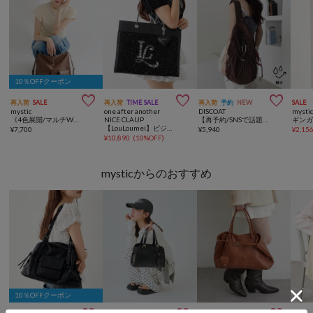
10％OFFクーポン



再入荷
SALE
再入荷
TIME SALE
再入荷
予約
NEW
SALE
mystic
one after another
DISCOAT
mysti
《4色展開/マルチWAY》【@lily.s_y 企画】lilyチャーム3wayBAG
NICE CLAUP
【再予約/SNSで話題！/撥水/軽量】シアーリップバックパック
【LouLoumei】ビジューロゴツイードキャリーオントート/推し活
¥
7,700
¥
5,940
¥
2,15
¥
10,890
(
10%OFF
)
mysticからのおすすめ
10％OFFクーポン