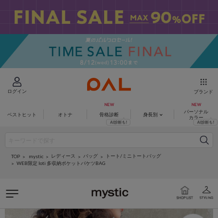
ログイン
ブランド
パーソナル
ベストヒット
オトナ
骨格診断
身長別
カラー
レディース
バッグ
トート/ミニトートバッグ
mystic
TOP
WEB限定 loti 多収納ポケットバケツBAG