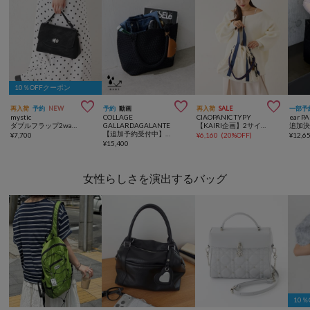
10％OFFクーポン



再入荷
予約
NEW
予約
動画
再入荷
SALE
一部予
mystic
COLLAGE
CIAOPANIC TYPY
ear P
ダブルフラップ2wayBAG
GALLARDAGALANTE
【KAIRI企画】2サイズ展開あり/撥水ナイロンマルチウェイBAG
【追加予約受付中】強撥水メッシュ2WAYトートバッグ
¥
7,700
¥
6,160
(
20%OFF
)
¥
12,6
¥
15,400
女性らしさを演出するバッグ
10