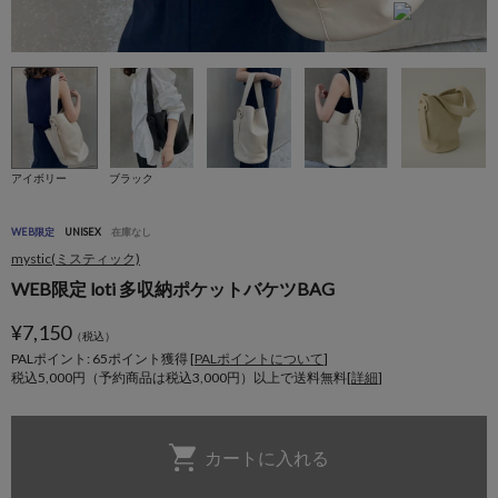
アイボリー
ブラック
WEB限定
UNISEX
在庫なし
mystic(ミスティック)
WEB限定 loti 多収納ポケットバケツBAG
¥
7,150
（税込）
PALポイント: 65
ポイント獲得 [
PALポイントについて
]
税込5,000円（予約商品は税込3,000円）以上で送料無料[
詳細
]