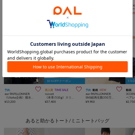



予約
SALE
SALE
SALE
mystic
mystic
mystic
mysti
ポケット付きベルトハンドルボストンBAG
【@sktnnm企画】リップチャーム付きminiボストンBAG
ベルト付きマルチBAG
¥
7,920
¥
5,390
(
30%OFF
)
¥
3,960
(
50%OFF
)
¥
3,79
機能性に優れたバッグ
10％OFFクーポン
5％



予約
再入荷
TIME SALE
予約
動画
NEW
動画
ear PAPILLONNER
russet
ear PAPILLONNER
3COIN
《Utaha企画》撥水3WAYリュック
《本革/510g》スリム2WAYトートバッグ <エンボスモノグラム>
SNS総再生数350万越え！《裏地がかわいい！/A4サイズ対応》アジャスタートートバッグ
¥
13,200
¥
37,400
¥
9,900
¥
2,75
あると助かるトート/ミニトートバッグ