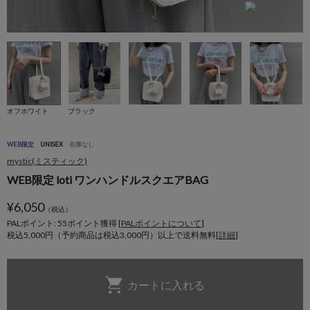
オフホワイト
ブラック
WEB限定
UNISEX
在庫なし
mystic(ミスティック)
WEB限定 loti ワンハンドルスクエアBAG
¥
6,050
（税込）
PALポイント: 55
ポイント獲得 [
PALポイントについて
]
税込5,000円（予約商品は税込3,000円）以上で送料無料[
詳細
]