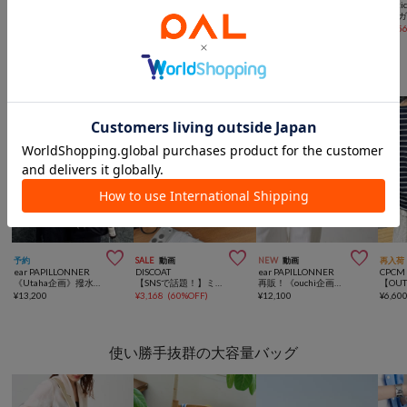
mystic
mystic
mystic
mysti
【ベストセラーアイテム】lotiワイドボストンBAG
lotiビーンズミラーポーチバッグ
26AW 結び目ハンドルBAG
¥
7,150
¥
7,590
¥
7,150
¥
2,15
機能性に優れたバッグ



予約
SALE
動画
NEW
動画
再入荷
ear PAPILLONNER
DISCOAT
ear PAPILLONNER
CPCM
《Utaha企画》撥水3WAYリュック
【SNSで話題！】ミラーチャーム付ソフトボストンバッグ《詳細動画あり》
再販！《ouchi企画》アジャスタートートバッグ横型
¥
13,200
¥
3,168
(
60%OFF
)
¥
12,100
¥
6,60
使い勝手抜群の大容量バッグ