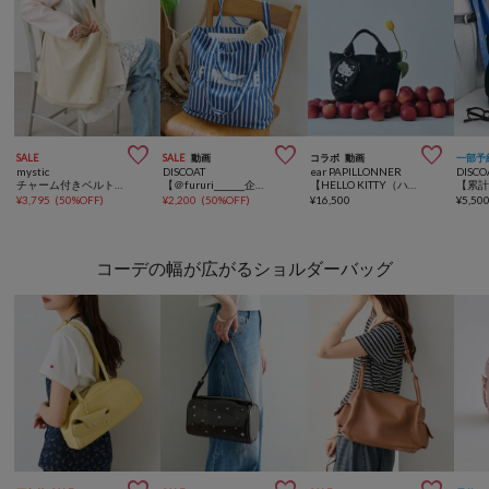



SALE
SALE
動画
コラボ
動画
一部予
mystic
DISCOAT
ear PAPILLONNER
DISCO
チャーム付きベルトショルダーBAG
【＠fururi_______企画】フルリマルシェブロックプリントトートバッグ《WEB限定カラーあり》
【HELLO KITTY（ハローキティ）×ear】コラボ樹脂パーツトートバッグSサイズ《撥水》
¥
3,795
(
50%OFF
)
¥
2,200
(
50%OFF
)
¥
16,500
¥
5,50
コーデの幅が広がるショルダーバッグ