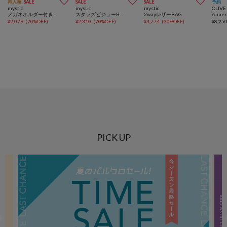



再入荷
SALE
SALE
SALE
予約
mystic
mystic
mystic
OLIVE
メガネホルダー付きラウンドBAG
スタッズビジューBAG
2wayレザーBAG
¥
2,079
(
70%OFF
)
¥
2,310
(
70%OFF
)
¥
4,774
(
30%OFF
)
¥
8,25
PICK UP