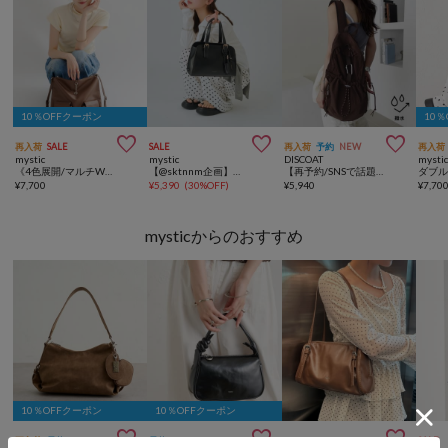
10％OFFクーポン
10



再入荷
SALE
SALE
再入荷
予約
NEW
再入荷
mystic
mystic
DISCOAT
mysti
《4色展開/マルチWAY》【@lily.s_y 企画】lilyチャーム3wayBAG
【@sktnnm企画】リップチャーム付きminiボストンBAG
【再予約/SNSで話題！/撥水/軽量】シアーリップバックパック
¥
7,700
¥
5,390
(
30%OFF
)
¥
5,940
¥
7,70
mysticからのおすすめ
10％OFFクーポン
10％OFFクーポン



再入荷
予約
予約
SALE