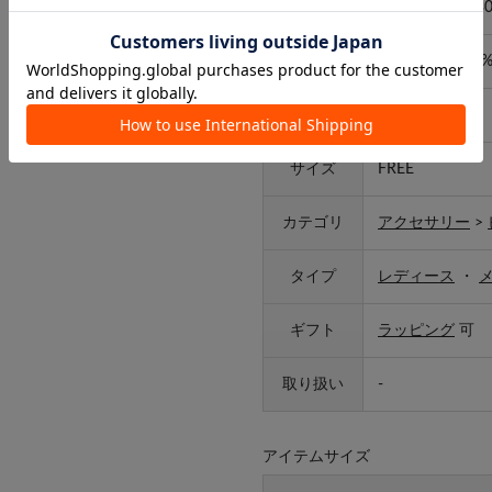
品番
LS26S45BA0030
素材
ステンレス100
原産国
韓国
サイズ
FREE
カテゴリ
アクセサリー
>
タイプ
レディース
・
ギフト
ラッピング
可
取り扱い
-
アイテムサイズ