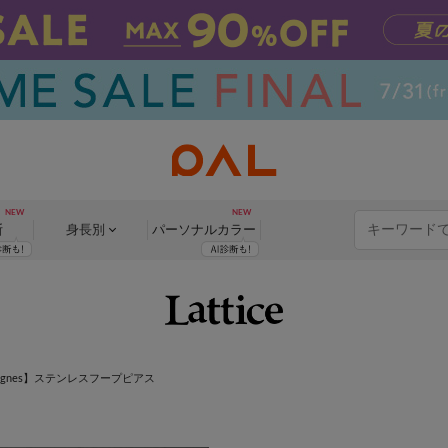
断
身長別
パーソナル
カラー
Signes】ステンレスフープピアス