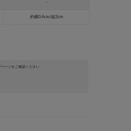
-
約横0.4cm/縦2cm
プページをご確認ください