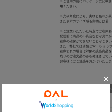
※ご使用の前にパッケージに記載さ
用ください。
※光や角度により、実物と色味が異
また表示のサイズ感も実物とは若干
※ご注文いただいた時点では在庫あ
配送前に商品の不具合などが見つか
在庫の確保ができないことがござい
また、弊社では店舗とWEBショッ
在庫切れの場合は対象の該当商品を
残りのご注文品のみを発送させてい
お客様にはご迷惑をおかけいたしま
商品詳細
スタッ
アイテム詳細