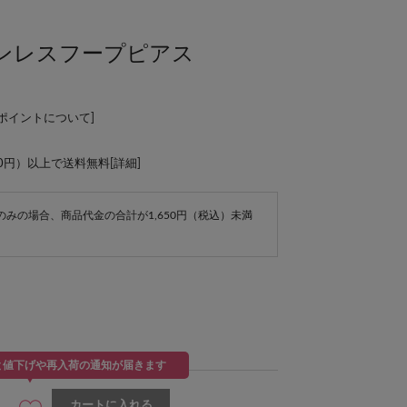
】ステンレスフープピアス
Lポイントについて
]
00円）以上で送料無料[
詳細
]
e商品のみの場合、商品代金の合計が1,650円（税込）未満
と値下げや再入荷の通知が届きます
カートに入れる