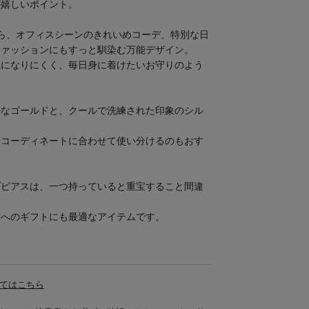
が嬉しいポイント。
ら、オフィスシーンのきれいめコーデ、特別な日
ファッションにもすっと馴染む万能デザイン。
魔になりにくく、毎日身に着けたいお守りのよう
かなゴールドと、クールで洗練された印象のシル
やコーディネートに合わせて使い分けるのもおす
プピアスは、一つ持っていると重宝すること間違
方へのギフトにも最適なアイテムです。
てはこちら