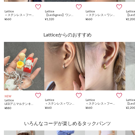



Lattice
Lattice
Lattice
Lattic
＜ステンレス＞フープピアス
【LesSignes】ワンタッチステンレスピアス
＜ステンレス＞ワンタッチフープピアス
¥
660
¥
1,320
¥
660
¥
2,20
Latticeからのおすすめ



NEW
Lattice
Lattice
Lattic
Lattice
＜ステンレス＞ワンタッチフープピアス
＜ステンレス＞フープピアス
LEDアニマルテンキーチャーム
¥
660
¥
660
¥
2,20
¥
880
いろんなコーデが楽しめるタックパンツ