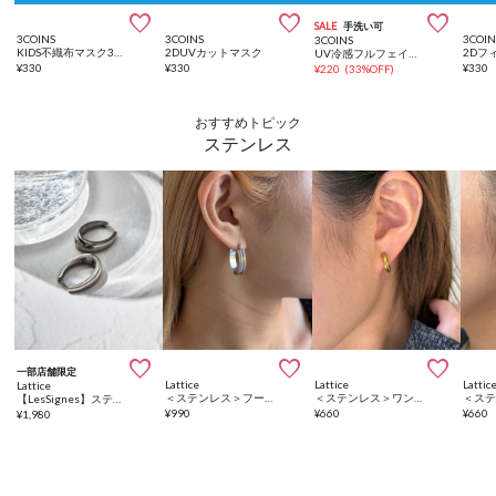



SALE
手洗い可
3COINS
3COINS
3COIN
3COINS
KIDS不織布マスク30枚入り
2DUVカットマスク
UV冷感フルフェイスマスク
¥
330
¥
330
¥
330
¥
220
(
33%OFF
)
おすすめトピック
ステンレス



一部店舗限定
Lattice
Lattice
Lattic
Lattice
＜ステンレス＞フープピアス
＜ステンレス＞ワンタッチピアス
【LesSignes】ステンレスワンタッチピアス
¥
990
¥
660
¥
660
¥
1,980