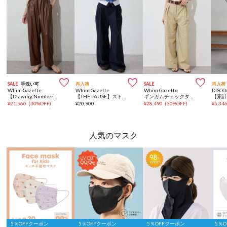



SALE
手洗い可
再入荷
SALE
再入荷
Whim Gazette
Whim Gazette
Whim Gazette
DISCO
【Drawing Numbers】フェイクレザーリラックスパンツ
【THE PAUSE】ストライプタックパンツ
ギンガムチェックタックパンツ
¥
21,560
(
30%OFF
)
¥
20,900
¥
28,490
(
30%OFF
)
¥
5,34
人気のマスク
5％OFFクーポン
5％OFFクーポン
5％OFFクーポン
5％