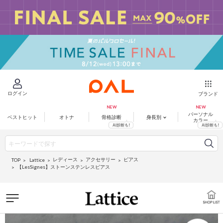
ログイン
ブランド
パーソナル
ベストヒット
オトナ
骨格診断
身長別
カラー
レディース
アクセサリー
ピアス
Lattice
TOP
【LesSignes】ストーンステンレスピアス