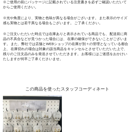
※ご使用の前にパッケージに記載されている注意書きを必ずご確認いただいて
からご使用ください。
※光や角度により、実物と色味が異なる場合がございます。
また表示のサイズ
感も実物とは若干異なる場合もございます。 ご了承ください。
※ご注文いただいた時点では在庫ありと表示されている商品でも、
配送前に商
品の不具合などが見つかった場合には、
在庫の確保ができないことがございま
す。
また、弊社では店舗とWEBショップの在庫が別々の管理となっている都合
上、
在庫切れの場合は対象の該当商品をキャンセルとさせていただいた上で、
残りのご注文品のみを発送させていただきます。
お客様にはご迷惑をおかけい
たしますが何卒ご了承くださいませ。
この商品を使ったスタッフコーディネート