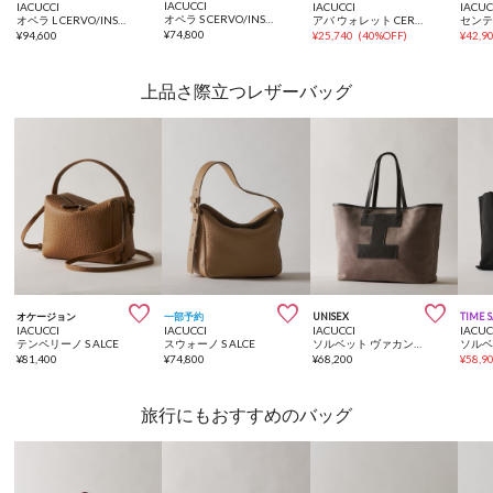
IACUCCI
IACUCCI
IACUCCI
IACUC
オペラ S CERVO/INSTAMP
オペラ L CERVO/INSTAMP
アバ ウォレット CERVO
¥
74,800
¥
94,600
¥
25,740
(
40%OFF
)
¥
42,9
上品さ際立つレザーバッグ



オケージョン
一部予約
UNISEX
TIME 
IACUCCI
IACUCCI
IACUCCI
IACUC
テンペリーノ S ALCE
スウォーノ S ALCE
ソルベット ヴァカンツァ M CANVAS/CERVO
¥
81,400
¥
74,800
¥
68,200
¥
58,9
旅行にもおすすめのバッグ