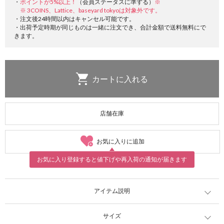
・
ポイントが5%以上！
（会員ステータスに準ずる）
※
※ 3COINS、Lattice、baseyard tokyoは対象外です。
・注文後24時間以内はキャンセル可能です。
・出荷予定時期が同じものは一緒に注文でき、合計金額で送料無料にで
きます。
店舗在庫
お気に入りに追加
お気に入り登録すると値下げや再入荷の通知が届きます
アイテム説明
サイズ