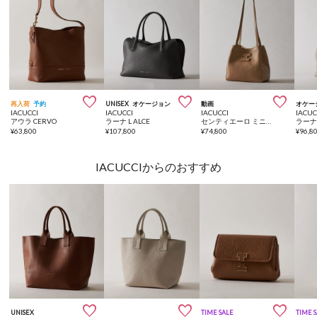



再入荷
予約
UNISEX
オケージョン
動画
オケー
IACUCCI
IACUCCI
IACUCCI
IACUC
アウラ CERVO
ラーナ L ALCE
センティエーロ ミニトート CERVO
ラーナ 
¥
63,800
¥
107,800
¥
74,800
¥
96,8
IACUCCIからのおすすめ



UNISEX
TIME SALE
TIME 