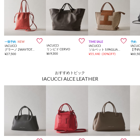



一部予約
NEW
TIME SALE
予約
IACUCCI
IACUCCI
IACUCCI
IACUC
リンピド CERVO
グラーノ 2WAYTOTE CERVO
ソルベット S PAGLIA/CERVO
¥
69,300
¥
27,500
¥
55,440
(
30%OFF
)
¥
60,5
おすすめトピック
IACUCCI ALCE LEATHER