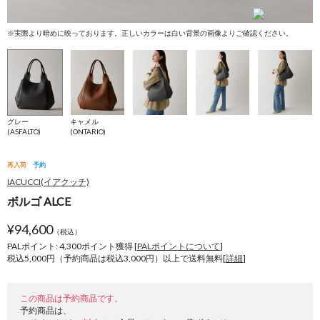
※実際より暗めに映っております。正しいカラーは白い背景の画像よりご確認ください。
※
グレー
キャメル
(ASFALTO)
(ONTARIO)
再入荷
予約
IACUCCI(イアクッチ)
ボルゴ ALCE
¥
94,600
（税込）
PALポイント: 4,300
ポイント獲得 [
PALポイントについて
]
税込5,000円（予約商品は税込3,000円）以上で送料無料[
詳細
]
この商品は予約商品です。
予約商品は、