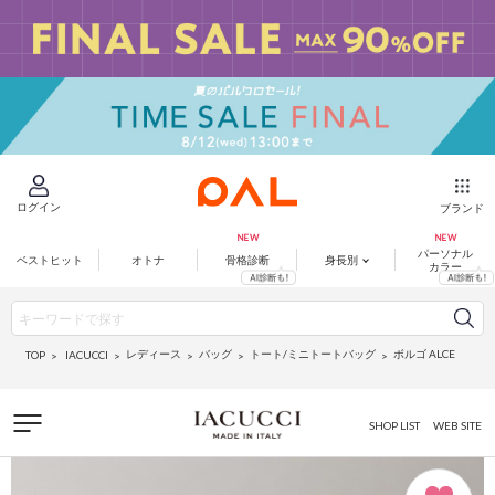
ログイン
ブランド
パーソナル
ベストヒット
オトナ
骨格診断
身長別
カラー
レディース
バッグ
トート/ミニトートバッグ
ボルゴ ALCE
IACUCCI
TOP
SHOP LIST
WEB SITE