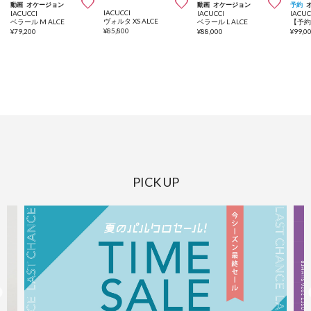



動画
オケージョン
動画
オケージョン
予約
IACUCCI
IACUCCI
IACUCCI
IACUC
ヴォルタ XS ALCE
ベラール M ALCE
ベラール L ALCE
¥
85,800
¥
79,200
¥
88,000
¥
99,0
PICK UP