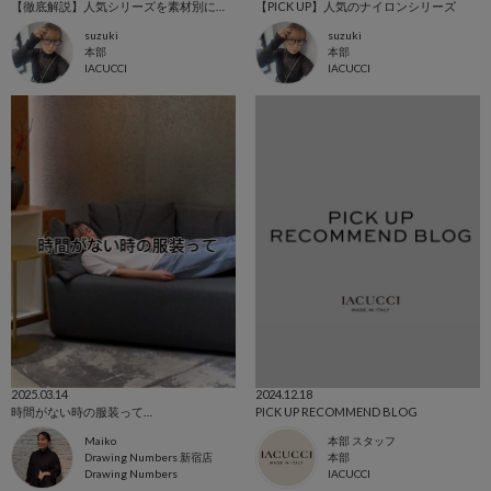
【徹底解説】人気シリーズを素材別に比較
【PICK UP】人気のナイロンシリーズ
suzuki
suzuki
本部
本部
IACUCCI
IACUCCI
2025.03.14
2024.12.18
時間がない時の服装って…
PICK UP RECOMMEND BLOG
Maiko
本部 スタッフ
Drawing Numbers 新宿店
本部
Drawing Numbers
IACUCCI