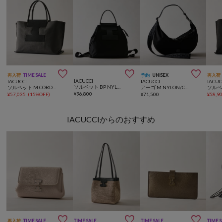



再入荷
TIME SALE
予約
UNISEX
再入荷
IACUCCI
IACUCCI
IACUCCI
IACUC
ソルベット BP NYLON/RUGA
ソルベット M CORDURA/RUGA
アーゴ M NYLON/CERVO
¥
96,800
¥
57,035
(
15%OFF
)
¥
71,500
¥
58,9
IACUCCIからのおすすめ



再入荷
TIME SALE
TIME SALE
TIME SALE
TIME 