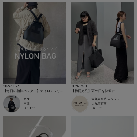
2024.11.27
2024.05.31
【毎日の相棒バッグ！】ナイロンシリーズ
【梅雨必見】雨の日を快適に
saori
大丸東京店 スタッフ
本部
大丸東京店
IACUCCI
IACUCCI