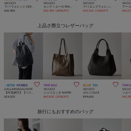
IACUCCI
IACUCCI
IACUCCI
IACUC
アバ ウォレット CERVO
センティエーロ PAGLIA/CERVO
アバ ロングウォレット CERVO
¥
42,900
¥
42,900
(
40%OFF
)
¥
43,560
(
10%OFF
)
¥
42,0
上品さ際立つレザーバッグ



一部予約
WEB限定
TIME SALE
再入荷
予約
TIME 
GALLARDAGALANTE
IACUCCI
IACUCCI
IACUC
【PC収納可】【ベストセラーアイテム】【WEB限定】レザーバックパック
ジュリエッタ NAPPA
ボルゴ ALCE
¥
24,200
¥
60,830
(
30%OFF
)
¥
94,600
¥
42,9
旅行にもおすすめのバッグ