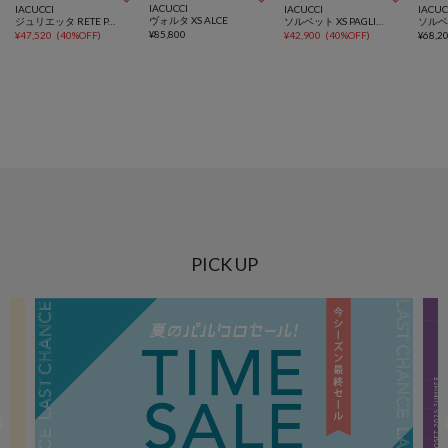
IACUCCI
IACUCCI
IACUCCI
IACUC
ヴォルタ XS ALCE
ジュリエッタ RETE PAGLIA/RUGA
ソルベット XS PAGLIA/LAMINATO
¥
85,800
¥
47,520
(
40%OFF
)
¥
42,900
(
40%OFF
)
¥
68,2
PICK UP