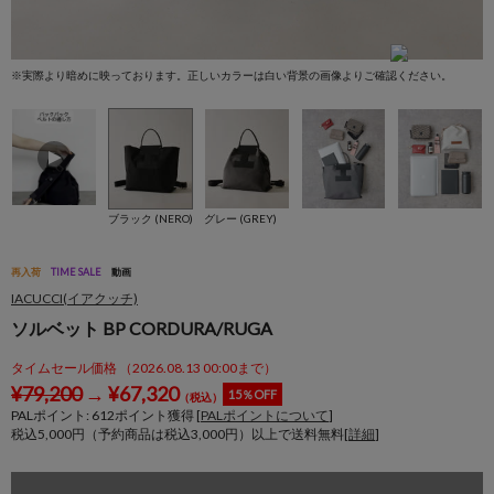
※実際より暗めに映っております。正しいカラーは白い背景の画像よりご確認ください。
※
ブラック (NERO)
グレー (GREY)
再入荷
TIME SALE
動画
IACUCCI(イアクッチ)
ソルベット BP CORDURA/RUGA
タイムセール価格 （2026.08.13 00:00まで）
¥
79,200
→
¥
67,320
15％OFF
（税込）
PALポイント:
612
ポイント獲得 [
PALポイントについて
]
税込5,000円（予約商品は税込3,000円）以上で送料無料[
詳細
]