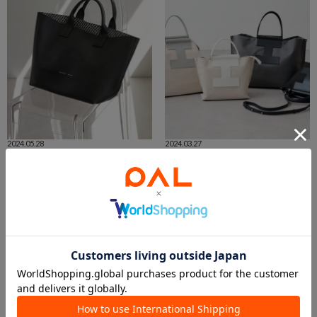
2024.05.28
2024.03.27
【BLACK COLOR】一つは抑えておきたいブラックアイテム
【ナイロン or キャンバス】2つの素材を徹底比較！
suzuki
suzuki
本部
本部
IACUCCI
IACUCCI