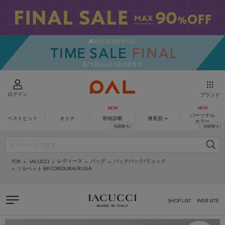
ログイン
ブランド
パーソナル
ベストヒット
オトナ
骨格診断
身長別
カラー
レディース
バッグ
バックパック/リュック
IACUCCI
TOP
ソルベット BP CORDURA/RUGA
SHOP LIST
WEB SITE