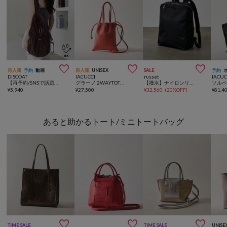



再入荷
予約
動画
再入荷
UNISEX
SALE
予約
DISCOAT
IACUCCI
russet
IACUC
【再予約/SNSで話題！/撥水/軽量】シアーリップバックパック
グラーノ 2WAYTOTE CERVO
【撥水】ナイロンリュックサック
¥
5,940
¥
27,500
¥
32,560
(
20%OFF
)
¥
81,4
あると助かるトート/ミニトートバッグ



TIME SALE
TIME SALE
UNISE