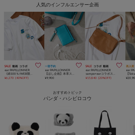
人気のインフルエンサー企画



SALE
動画
コラボ
一部予約
SALE
コラボ
動画
再入荷
ear PAPILLONNER
ear PAPILLONNER
ear PAPILLONNER
ear P
《綿100％/WEB限定カラーあり》sampo×earコラボTシャツ
【ほし企画】本革スタッズフラグメントケース
sampo×earコラボスワローマチショルダーバッグS《本革》
¥
6,270
(
40%OFF
)
¥
9,900
¥
15,840
(
20%OFF
)
¥
20,9
おすすめトピック
パンダ・ハシビロコウ