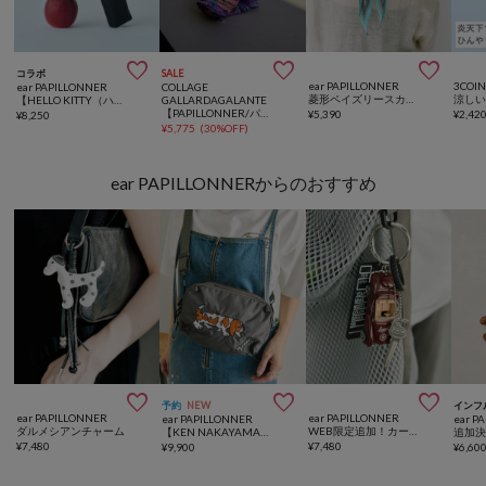



コラボ
SALE
ear PAPILLONNER
3COIN
ear PAPILLONNER
COLLAGE
菱形ペイズリースカーフ
涼し
【HELLO KITTY（ハローキティ）×ear】コラボ晴雨兼用折りたたみ傘《遮光＆紫外線カット率100％》
GALLARDAGALANTE
【PAPILLONNER/パピヨネ】ペイズリー柄折り畳み傘
¥
5,390
¥
2,42
¥
8,250
¥
5,775
(
30%OFF
)
ear PAPILLONNERからのおすすめ



予約
NEW
インフ
ear PAPILLONNER
ear PAPILLONNER
ear PAPILLONNER
ear P
ダルメシアンチャーム
WEB限定追加！カーディーラーチャーム
【KEN NAKAYAMA×ear】 犬/猫 刺しゅうショルダーバッグ
¥
7,480
¥
7,480
¥
9,900
¥
6,60