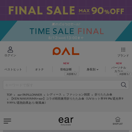
ログイン
ブランド
パーソナル
ベストヒット
オトナ
骨格診断
身長別
カラー
レディース
ファッション雑貨
折りたたみ傘
ear PAPILLONNER
TOP
【KEN NAKAYAMA×ear】コラボ晴雨兼用折りたたみ傘《UVカット率99.9%/遮光率9
9.99％/遮熱効果あり/耐風傘》