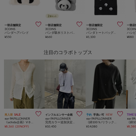



一部店舗限定
一部店舗限定
一部店舗限定
一部店
3COINS
3COINS
3COINS
3COIN
パンダヘアバンド
パンダ吸水リストバンド2個セット
パンダトートバッグ：大
¥
550
¥
660
¥
1,100
¥
880
注目のコラボトップス



再入荷
SALE
インフルエンサー企画
予約
手洗い可
NEW
TIME 
ear PAPILLONNER
ear PAPILLONNER
ear PAPILLONNER
ear P
《uchida企画》Vネックリブカーディガン【SUM1 STYLE(スミスタイル)】
完売カラー追加決定！【ouchi企画】《接触冷感 /速乾 /UV加工》コラボTシャツ【SUM1 STYLE(スミスタイル)】
《綿100％/リラックス》ラフスウェットトップス【MONT KEMMEL×SUM1 STYLE(モンケメル×スミスタイル)】
¥
8,360
(
20%OFF
)
¥
10,450
¥
14,080
¥
8,58