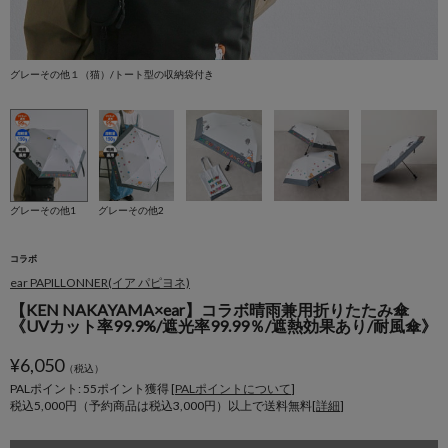
グレーその他１（猫）/トート型の収納袋付き
グ
グレーその他1
グレーその他2
コラボ
ear PAPILLONNER(イア パピヨネ)
【KEN NAKAYAMA×ear】コラボ晴雨兼用折りたたみ傘
《UVカット率99.9%/遮光率99.99％/遮熱効果あり/耐風傘》
¥
6,050
（税込）
PALポイント: 55
ポイント獲得 [
PALポイントについて
]
税込5,000円（予約商品は税込3,000円）以上で送料無料[
詳細
]