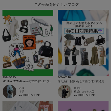
この商品を紹介したブログ
2026.05.20
2026.05.18
KEN NAKAYAMA×earの2026年S/Sコラボ第二弾が登場！
備えあれば憂いなし☔️雨の日対策特集
こば
はやし
本部
横浜ジョイナス店
ear PAPILLONNER
ear PAPILLONNER