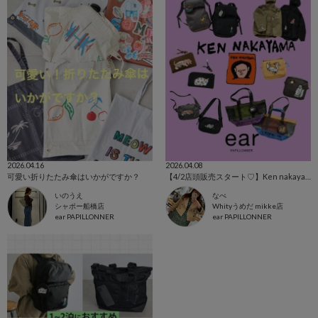
2026.04.16
2026.04.08
可愛い折りたたみ傘はいかがですか？
【4/2店頭販売スタート♡】Ken nakayama×ear
いのうえ
なべ
シャポー船橋店
Whityうめだ mikke店
ear PAPILLONNER
ear PAPILLONNER