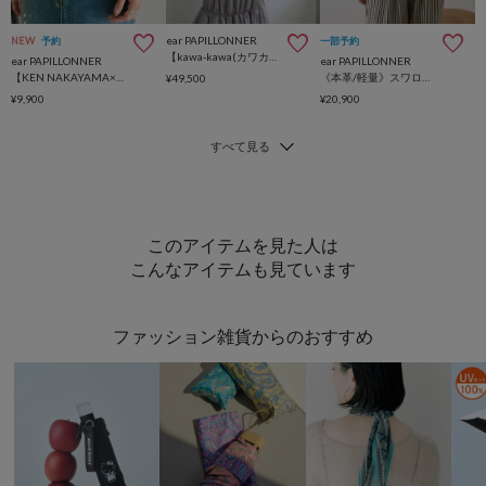
ear PAPILLONNER
NEW
予約
一部予約
【kawa-kawa(カワカワ)】NO1508kuchiganeポシェット/ショルダーバッグ
ear PAPILLONNER
ear PAPILLONNER
【KEN NAKAYAMA×ear】 犬/猫 刺しゅうショルダーバッグ
《本革/軽量》スワローマチショルダーバッグ
¥49,500
¥9,900
¥20,900
このアイテムを見た人は
こんなアイテムも見ています
ファッション雑貨からのおすすめ