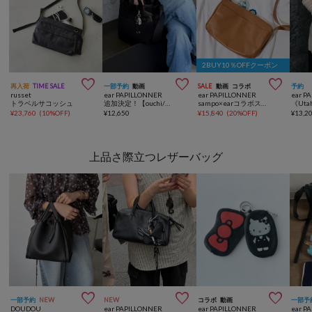
2BUY10％OFFクーポン



再入荷
TIME SALE
一部予約
動画
SALE
動画
コラボ
予約
russet
ear PAPILLONNER
ear PAPILLONNER
ear P
トラベルサコッシュ
追加決定！【ouchi/ほし企画】ダイヤメッシュ2WAYトートバッグ Sサイズ
sampo×earコラボスワローマチショルダーバッグS《本革》
¥
23,760
(
10%OFF
)
¥
12,650
¥
15,840
(
20%OFF
)
¥
13,2
上品さ際立つレザーバッグ



一部予約
NEW
NEW
コラボ
動画
一部予
DOUDOU
ear PAPILLONNER
ear PAPILLONNER
ear P