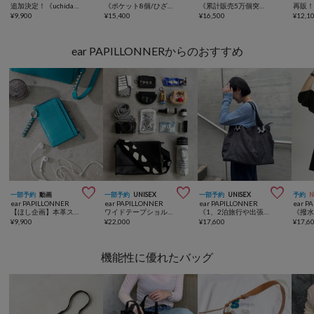
追加決定！《uchida企画》ミニ樹脂パーツトートバッグ
《ポケット8個/ひざ上サイズ/ショルダー付き》樹脂パーツトートバッグSサイズ
《累計販売5万個突破！/WEB限定カラーあり》 ショルダー付き樹脂パーツトートバッグMサイズ
¥
9,900
¥
15,400
¥
16,500
¥
12,1
ear PAPILLONNERからのおすすめ



一部予約
動画
一部予約
UNISEX
一部予約
UNISEX
予約
ear PAPILLONNER
ear PAPILLONNER
ear PAPILLONNER
ear P
【ほし企画】本革スタッズフラグメントケース
ワイドテープショルダーバッグ《本革/軽量470g/ボディバッグ/500mlペットボトルも入る！/ユニセックス》
《1、2泊旅行や出張におすすめ》ショルダー付き/樹脂パーツトートバッグLサイズ
¥
9,900
¥
22,000
¥
17,600
¥
17,6
機能性に優れたバッグ