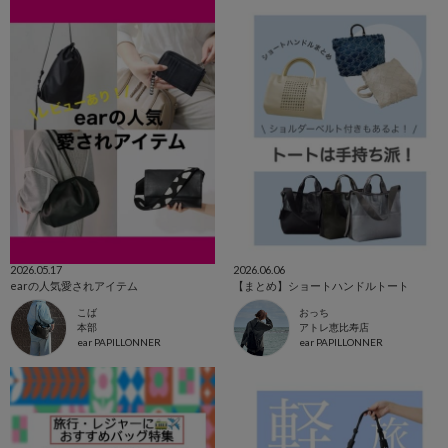
2026.05.17
2026.06.06
earの人気愛されアイテム
【まとめ】ショートハンドルトート
こば
おっち
本部
アトレ恵比寿店
ear PAPILLONNER
ear PAPILLONNER