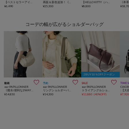
【ベストセラーアイテム/完売カラー再追加！】ミニショルダー付ソフトレザー調ミニバッグ
再販＆新色追加！《uchida企画》本革2WAYシンプルボストンバッグ
【HELLO KITTY（ハローキティ）×ear】コラボレザーケース《本革》
¥
6,490
¥
25,300
¥
8,800
¥
18,7
コーデの幅が広がるショルダーバッグ
2BUY10％OFFクーポン



動画
予約
SALE
TIME 
ear PAPILLONNER
ear PAPILLONNER
ear PAPILLONNER
CIAOP
《撥水/便利な2WAY》ハーフサークルバッグ
リングショルダーバッグ《撥水/軽量260g》
トライアングルショルダーバッグ《本革》
¥
14,850
¥
14,300
¥
11,880
(
40%OFF
)
¥
7,92