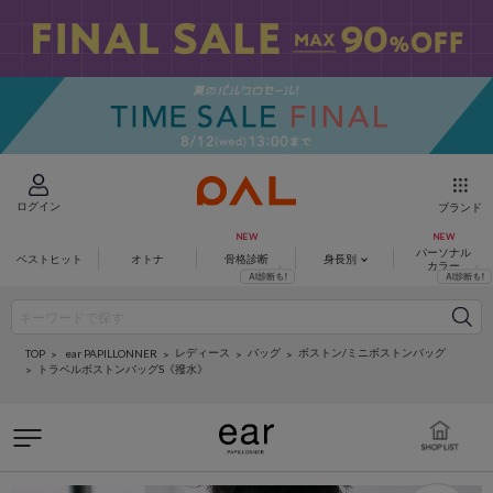
ログイン
ブランド
パーソナル
ベストヒット
オトナ
骨格診断
身長別
カラー
レディース
バッグ
ボストン/ミニボストンバッグ
ear PAPILLONNER
TOP
トラベルボストンバッグS《撥水》