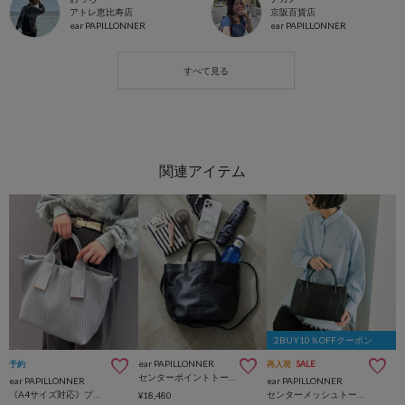
アトレ恵比寿店
京阪百貨店
ear PAPILLONNER
ear PAPILLONNER
2BUY10％OFFクーポン
ear PAPILLONNER
予約
再入荷
SALE
センターポイントトートバッグS《本革/軽量/2WAY》
ear PAPILLONNER
ear PAPILLONNER
《A4サイズ対応》プリーツトートバッグ
センターメッシュトートバッグS《本革》
¥18,480