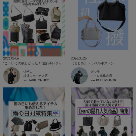
2026.06.06
2026.05.26
“こういうの欲しかった！”旅行✈️レジャー⛺️に！
【まとめ】トラベルボストン
はやし
おっち
横浜ジョイナス店
アトレ恵比寿店
ear PAPILLONNER
ear PAPILLONNER