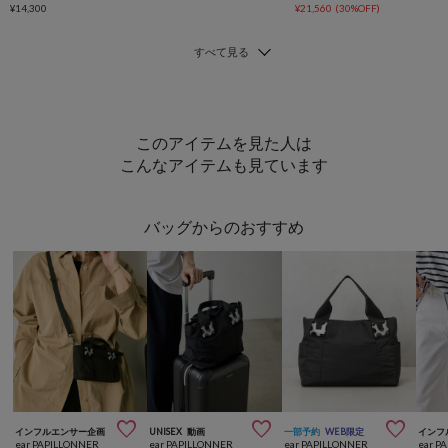
¥14,300
¥21,560
(30%OFF)
このアイテムを見た人は
こんなアイテムも見ています
バッグからのおすすめ



インフルエンサー企画
UNISEX
動画
一部予約
WEB限定
インフ
ear PAPILLONNER
ear PAPILLONNER
ear PAPILLONNER
ear P