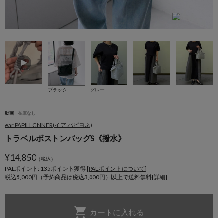
撥
ブラック
グレー
動画
在庫なし
ear PAPILLONNER(イア パピヨネ)
トラベルボストンバッグS《撥水》
¥
14,850
（税込）
PALポイント: 135
ポイント獲得 [
PALポイントについて
]
税込5,000円（予約商品は税込3,000円）以上で送料無料[
詳細
]