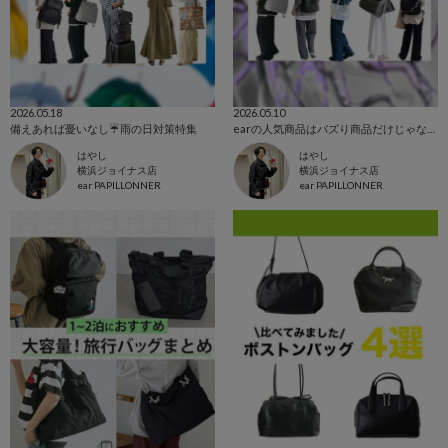
2026.05.18
2026.05.10
備えあれば憂いなし☔️雨の日対策特集
earの人気商品はバズり商品だけじゃない‼️
はやし
はやし
横浜ジョイナス店
横浜ジョイナス店
ear PAPILLONNER
ear PAPILLONNER