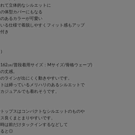
入れて立体的なシルエットに
身の体型カバーにもなる
感のあるカラーが可愛い
ている仕様で着脱しやすくフィット感もアップ
ト付き
)
162㎝/普段着用サイズ：Mサイズ/骨格ウェーブ)
いの丈感。
身のラインが出にくく動きやすいです。
ストは締っているメリハリのあるシルエットで
スカジュアルでも着れそうです。
でトップスはコンパクトなシルエットのものや
ンス良くまとまりやすいです。
い時は前だけタックインするなどして
くると◎