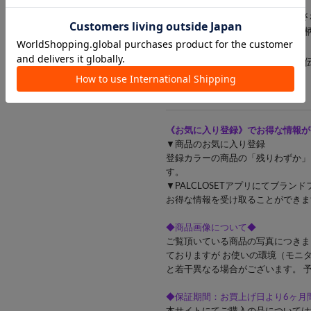
SUM：統合 1枚で決まる洗練
SUM：総和 生地と生地、柄と
SUM：和 人と人、
SUM：要点 デザインを明確に
《お気に入り登録》でお得な情報が
▼商品のお気に入り登録
登録カラーの商品の「残りわずか」
す。
▼PALCLOSETアプリにてブラ
お得な情報を受け取ることができま
◆商品画像について◆
ご覧頂いている商品の写真につきま
ておりますが お使いの環境（モニ
と若干異なる場合がございます。 
◆保証期間：お買上げ日より6ヶ月