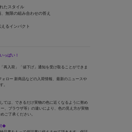
されたスタイル
柄、無限の組み合わせの答え
洋服
伝えるインパクト
いっぱい！
「再入荷」「値下げ」通知を受け取ることができま
ンドフォロー 新商品などの入荷情報、最新のニュースや
す。
しては、できるだけ実物の色に近くなるように努め
ター、ブラウザ等）の違いにより、色の見え方が実物
予めご了承ください。
間◆