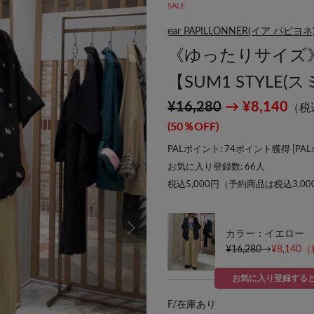
SALE
ear PAPILLONNER(イア パピヨネ
《ゆったりサイズ
【SUM1 STYLE
¥16,280
→ ¥8,140
（税
(50％OFF)
PALポイント: 74ポイント獲得 [
PA
お気に入り登録数:
66
人
税込5,000円（予約商品は税込3,0
カラー：イエロー
¥16,280
→
¥8,140
（
お気に入り登録する
F/
在庫あり