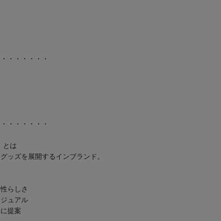
い
・・・・・・・・
・・・・・・・・
】
とは
アパレル、グッズを展開するインブランド。
女性らしさ
カジュアル
々に提案