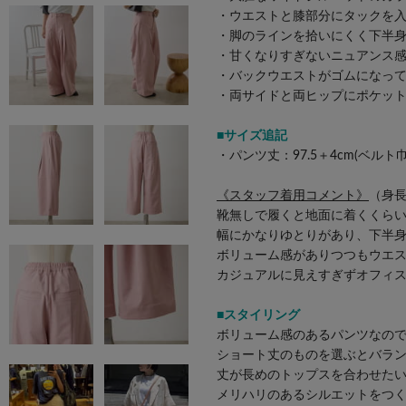
・ウエストと膝部分にタックを
・脚のラインを拾いにくく下半
・甘くなりすぎないニュアンス
・バックウエストがゴムになっ
・両サイドと両ヒップにポケッ
■サイズ追記
・パンツ丈：97.5＋4cm(ベルト巾
《スタッフ着用コメント》
（身長
靴無しで履くと地面に着くくら
幅にかなりゆとりがあり、下半
ボリューム感がありつつもウエ
カジュアルに見えすぎずオフィ
■スタイリング
ボリューム感のあるパンツなの
ショート丈のものを選ぶとバラ
丈が長めのトップスを合わせた
メリハリのあるシルエットをつ