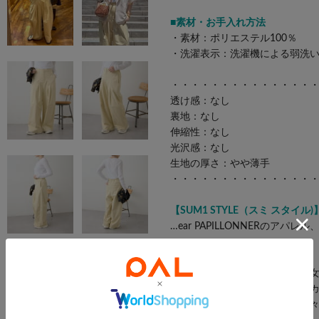
■素材・お手入れ方法
・素材：ポリエステル100％
・洗濯表示：洗濯機による弱洗
・・・・・・・・・・・・・・
透け感：なし
裏地：なし
伸縮性：なし
光沢感：なし
生地の厚さ：やや薄手
・・・・・・・・・・・・・・
【SUM1 STYLE（スミ スタイル)
…ear PAPILLONNERの
コンセプト▼
メンズライクの中より溢れ出る
動きのある大人の新しいニュー
自らファッションを創り出す人