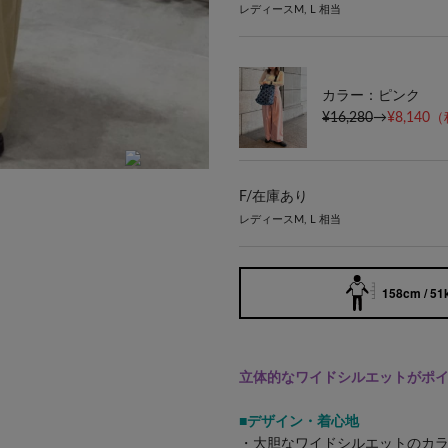
レディースM, L 相当
カラー：ピンク
¥16,280
→
¥8,140
（
ピンク/サイズFREE/身長162cm
F/
在庫あり
レディースM, L 相当
158cm / 51
立体的なワイドシルエットがポ
■デザイン・着心地
・大胆なワイドシルエットのカ