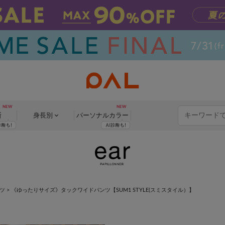
断
身長別
パーソナル
カラー
ツ
>
《ゆったりサイズ》タックワイドパンツ【SUM1 STYLE(スミスタイル）】