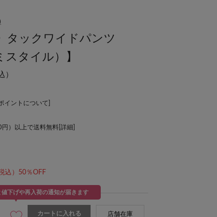
)
》タックワイドパンツ
(スミスタイル）】
込）
Lポイントについて
]
00円）以上で送料無料[
詳細
]
税込）50％OFF
と値下げや再入荷の通知が届きます
カートに入れる
店舗在庫