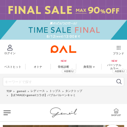
ログイン
ブランド
パーソナル
ベストヒット
オトナ
骨格診断
身長別
カラー
レディース
トップス
タンクトップ
gemeil
TOP
【LE'MAGE×gemeilコラボ】バブルバルーンキャミ