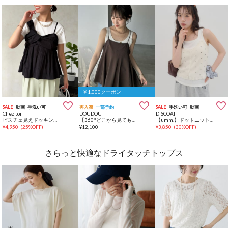
￥1,000クーポン



SALE
動画
手洗い可
再入荷
一部予約
SALE
手洗い可
動画
Chez toi
DOUDOU
DISCOAT
ビスチェ見えドッキングプルオーバー
【360°どこから見ても大人かわいい】【REI企画】変形切替フレアキャミ
【umm.】ドットニットフリルキャミソール
¥
4,950
(
25%OFF
)
¥
12,100
¥
3,850
(
30%OFF
)
さらっと快適なドライタッチトップス