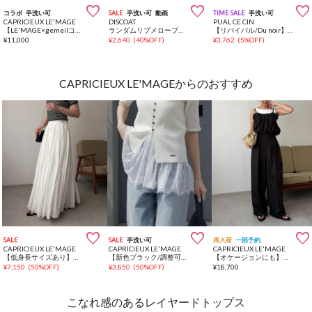



コラボ
手洗い可
SALE
手洗い可
動画
TIME SALE
手洗い可
CAPRICIEUX LE'MAGE
DISCOAT
PUAL CE CIN
【LE'MAGE×gemeilコラボ】バブルバルーンキャミ
ランダムリブメロープルオーバー
【リバイバル/Du noir】リネンタッチスクエアタンク
¥
11,000
¥
2,640
(
40%OFF
)
¥
3,762
(
5%OFF
)
CAPRICIEUX LE'MAGEからのおすすめ



SALE
SALE
手洗い可
再入荷
一部予約
CAPRICIEUX LE'MAGE
CAPRICIEUX LE'MAGE
CAPRICIEUX LE'MAGE
【低身長サイズあり】ランダム切替フレアスカート
【新色ブラック/調整可能◎】レースキャミ
【オケージョンにも】ドットロンパース
¥
7,150
(
50%OFF
)
¥
3,850
(
50%OFF
)
¥
18,700
こなれ感のあるレイヤードトップス