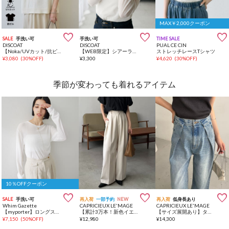
MAX￥2,000クーポン



SALE
手洗い可
手洗い可
TIME SALE
DISCOAT
DISCOAT
PUAL CE CIN
【Noka/UVカット/抗ピリング】ドルマン半袖プルオーバー
【WEB限定】シアーラメプリントロングスリーブTシャツ
ストレッチレースTシャツ
¥
3,080
(
30%OFF
)
¥
3,300
¥
4,620
(
30%OFF
)
季節が変わっても着れるアイテム
10％OFFクーポン



SALE
手洗い可
再入荷
一部予約
NEW
再入荷
低身長あり
Whim Gazette
CAPRICIEUX LE'MAGE
CAPRICIEUX LE'MAGE
【myporter】ロングスリーブTシャツ
【累計3万本！新色イエロー・チャコールグレー】2タックワイドパンツ
【サイズ展開あり】タックワイドデニム
¥
7,150
(
50%OFF
)
¥
12,980
¥
14,300