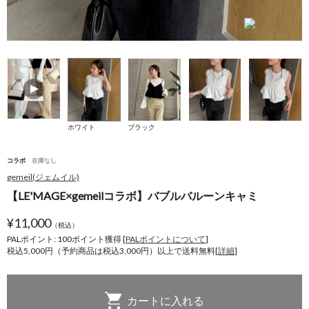
ホワイト
ブラック
コラボ
在庫なし
gemeil(ジェムイル)
【LE'MAGE×gemeilコラボ】バブルバルーンキャミ
¥
11,000
（税込）
PALポイント: 100
ポイント獲得 [
PALポイントについて
]
税込5,000円（予約商品は税込3,000円）以上で送料無料[
詳細
]