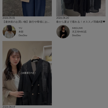
2026.05.01
2026.04.20
【連休前のお買い物】旅行や帰省におすすめアイテム！
春から夏まで着れる！オススメ羽織4選🖤
YU
MEGUMI
本部
天王寺MIO店
DouDou
DouDou
2026.04.19