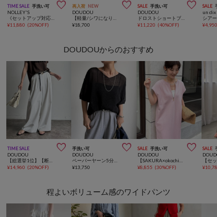



TIME SALE
手洗い可
再入荷
NEW
SALE
手洗い可
SALE
NOLLEY'S
DOUDOU
DOUDOU
un dix
《セットアップ対応》【MAQWEL/マクウェル】ウォッシャブルシアーブルゾン
【軽量/シワになりにくい】GOLD1つボタンメッシュ半袖ジャケット
ドロストショートブルゾン
シア
¥
11,880
(
20%OFF
)
¥
18,700
¥
11,220
(
40%OFF
)
¥
4,95
DOUDOUからのおすすめ



TIME SALE
手洗い可
SALE
手洗い可
SALE
DOUDOU
DOUDOU
DOUDOU
DOUD
【総選挙1位】【断熱性・UVカット】透けないタックパンツ
ペーパーヤーン5分袖プルオーバー
【SAKURA×okochi企画】前後2WAYジップワンピース
¥
14,960
(
20%OFF
)
¥
13,750
¥
8,855
(
30%OFF
)
¥
10,7
程よいボリューム感のワイドパンツ