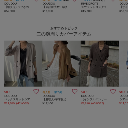
DOUDOU
DOUDOU
RIVE DROITE
DOUD
【細見え×ラフさのいいとこ取り】【8色2サイズ展開】デニムワイドイージーパンツ
【累計販売数3万枚突破/22色4サイズ展開！】タックワイドパンツ
スウェットロングスカート【新色・低身長サイズ追加/4サイズ展開】
¥
16,500
¥
14,300
¥
15,400
¥
16,5
おすすめトピック
二の腕周りカバーアイテム



SALE
再入荷
一部予約
SALE
SALE
DOUDOU
DOUDOU
DOUDOU
DOUD
バックスリットシアーダブルジャケット
【夏映え/華奢見え】リネンドロストフレンチシャツ
【インフルエンサー REI企画】リネンライクスラブジャケット
¥
11,880
(
40%OFF
)
¥
17,600
¥
9,240
(
60%OFF
)
¥
11,5