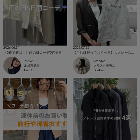
2026.06.14
2026.07.25
《5着で着回し》雨の日コーデ5選☔️👗
【これは持っておくべき】大人レーストップス
YUNA
SAYAKA
池袋東武店
クリスタ長堀店
DouDou
DouDou