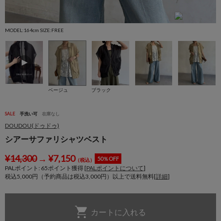
MODEL:164cm SIZE:FREE
M
ベージュ
ブラック
SALE
手洗い可
在庫なし
DOUDOU(ドゥドゥ)
シアーサファリシャツベスト
¥
14,300
→
¥
7,150
50％OFF
（税込）
PALポイント:
65
ポイント獲得 [
PALポイントについて
]
税込5,000円（予約商品は税込3,000円）以上で送料無料[
詳細
]