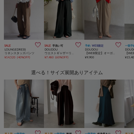



SALE
SALE
手洗い可
予約
WEB限定
一部予
LOUNGEDRESS
DOUDOU
DOUDOU
DOUD
リネンスタッズパンツ
ウエストギャザーリネン混パンツ
【WEB限定】オーガンジータックパンツ
¥
14,520
(
40%OFF
)
¥
7,480
(
60%OFF
)
¥
9,900
¥
15,4
選べる！サイズ展開ありアイテム



再入荷
一部予約
再入荷
一部予約
動画
一部予約
低身長あり
再入荷