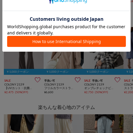
¥
1,485
(
70%OFF
)
¥
1,595
(
50%OFF
)
¥
2,695
(
30%OFF
)
¥
3,56
COLONY 2139からのおすすめ
￥1,000クーポン
￥1,000クーポン
￥1,000クーポン
￥1,



SALE
手洗い可
SALE
手洗い可
SALE
COLONY 2139
COLONY 2139
COLONY 2139
COLO
【UVカット・抗菌防臭】多機能テレコリブフレアパンツ
フリルカラーストライプシャツ
オンブレチェックビスチェセットシャツ
¥
2,475
(
50%OFF
)
¥
6,600
¥
2,750
(
50%OFF
)
¥
2,20
楽ちんな着心地のアイテム