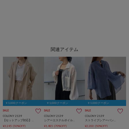
￥1,000クーポン
￥1,000クーポン
￥1,000クーポン
SALE
SALE
SALE
COLONY 2139
COLONY 2139
COLONY 2139
【セットアップ対応】ヴィンテージワッシャー半袖ジャケット
シアーエステルボイルスタンドショートブルゾン
ストライプシアーバンドカラー長袖シャツ
¥3,245
(50%OFF)
¥1,485
(70%OFF)
¥2,200
(50%OFF)