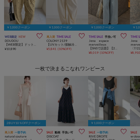
￥1,000クーポン
￥1,000クーポン
￥1,000クーポン
￥1,



WEB限定
NEW
再入荷
TIME SALE
TIME SALE
手洗い可
TIME 
DOUDOU
COLONY 2139
Jena espace
Jena 
【WEB限定】ドット刺繍イージーパンツ
【UVカット/接触冷感/夏/体型カバー】ストレッチバレルイージーパンツ
merveilleux
merve
【SNSで話題】【2サイズ展開/オールシーズン◎】デニムイージーパンツ
¥
10,890
¥
5,841
(
10%OFF
)
¥
8,019
(
10%OFF
)
¥
8,91
一枚で決まるこなれワンピース
2BUY10％OFFクーポン
￥1,000クーポン



再入荷
一部予約
SALE
動画
手洗い可
SALE
一部予約
SALE
natural couture
DISCOAT
RIVE DROITE
w clos