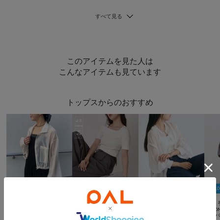
このアイテムを見た人は
こんなアイテムも見ています
トップスからのおすすめ
￥1,000クーポン
￥1,000クーポン
￥1,000クーポン
￥1,



SALE
手洗い可
SALE
SALE
手洗い可
SALE
COLONY 2139
COLONY 2139
COLONY 2139
COLO
シアーエステルボイルスタンドショートブルゾン
【UVカット・抗菌防臭】多機能テレコスクエアネック半袖Tシャツ
【リバイバル】シアーバンドカラー長袖シャツ