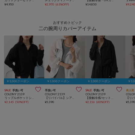
カットジョーゼットキャミワンピース
チェックティアードワンピース
【接触冷感・UVカット】2WAYリブタンクワンピース【全骨格細見え/高身長サイズあり】
¥
4,950
¥
2,970
(
61%OFF
)
¥
14,850
¥
9,24
おすすめトピック
二の腕周りカバーアイテム
￥1,000クーポン
￥1,000クーポン
￥1,000クーポン
￥1,



SALE
手洗い可
手洗い可
SALE
手洗い可
再入荷
COLONY 2139
COLONY 2139
COLONY 2139
COLO
リップルポケットシャツ
【リバイバル】シアーエステルボイルフード付マンパ
【接触冷感/セットアップ対応】リネンライクオープンカラーシャツ
¥
2,145
(
50%OFF
)
¥
5,390
¥
2,156
(
60%OFF
)
¥
5,39