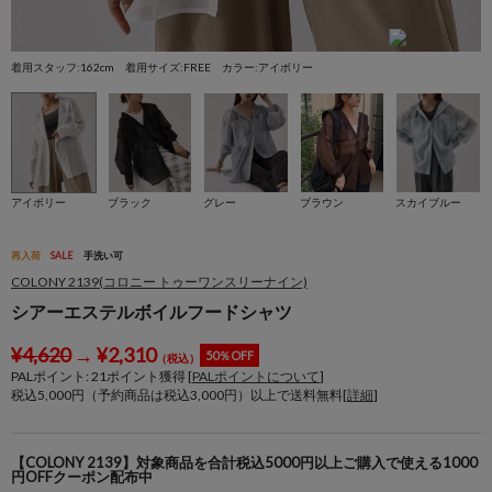
着用スタッフ:162cm 着用サイズ:FREE カラー:アイボリー
着
アイボリー
ブラック
グレー
ブラウン
スカイブルー
再入荷
SALE
手洗い可
COLONY 2139(コロニー トゥーワンスリーナイン)
シアーエステルボイルフードシャツ
¥
4,620
→
¥
2,310
50％OFF
（税込）
PALポイント:
21
ポイント獲得 [
PALポイントについて
]
税込5,000円（予約商品は税込3,000円）以上で送料無料[
詳細
]
【COLONY 2139】対象商品を合計税込5000円以上ご購入で使える1000
円OFFクーポン配布中