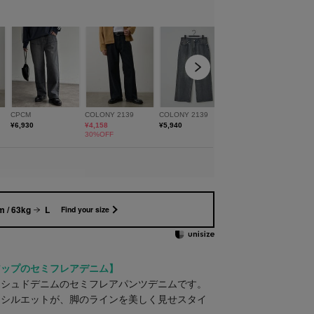
 / 63kg
L
Find your size
アップのセミフレアデニム】
ッシュドデニムのセミフレアパンツデニムです。
アシルエットが、脚のラインを美しく見せスタイ