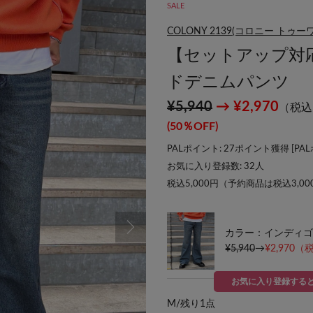
SALE
COLONY 2139(コロニー トゥ
【セットアップ対
ドデニムパンツ
¥5,940
→ ¥2,970
（税込
(50％OFF)
PALポイント: 27ポイント獲得 [
PA
お気に入り登録数:
32
人
税込5,000円（予約商品は税込3,0
カラー：インディゴ
¥5,940
→
¥2,970
（税
お気に入り登録する
M/
残り1点