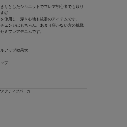
っきりとしたシルエットでフレア初心者でも取り
ます◎
材を使用し、穿き心地も抜群のアイテムです。
気チェンジはもちろん、あまり穿かない方の挑戦
いセミフレアデニムです。
イルアップ効果大
アップ
ZIPアクティブパーカー
-----------