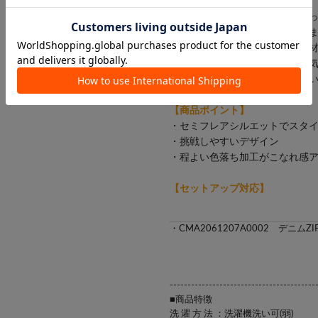
ルアップ効果を演出します。
腰回りから太ももにかけてはす
入れやすいバランスになってい
柔らかく馴染みの良いデニム素
普段デニムをよく穿く方の雰囲
のデニムとしても手に取りやす
【商品ポイント】
・セミフレアシルエットでスタ
・挑戦しやすいデザイン
・程よい色落ち加工がこなれ感
【セットアップ対応】
・
CMA2061207A0002 デニム
-----------------------------------------
■商品特徴
洗 濯 方 法 ：洗濯機洗い可(弱)