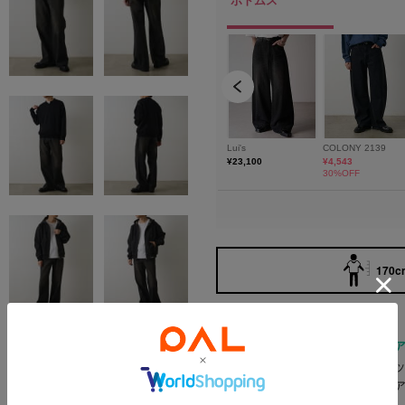
170cm
【ウォッシュド加工でこなれ感
程よい色落ち加工を施したウォ
膝下からさりげなく広がるフレ