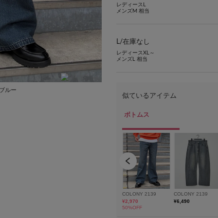
レディースL
メンズM 相当
L/
在庫なし
レディースXL～
メンズL 相当
ゴブルー
着用スタッフ:182cm 着用サイズ:L カラ