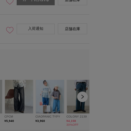
店舗在庫
入荷通知
店舗在庫
ー:ブラック
着用スタッフ:182cm 着用サ