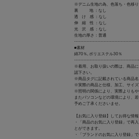
※デニム生地の為、色落ち・色移
裏 地 ：なし
透 け 感 ：なし
伸 縮 性 ：なし
光 沢 感 ：なし
生地の厚さ：普通
-----------------------------------------
■素材
綿70％, ポリエステル30％
-----------------------------------------
※着用、お取り扱いの際は、商品に
認下さい。
※商品タグに記載されている商品名
※実際の商品と仕様、加工、サイズ
※照明の関係により、実際よりもや
またパソコンなどの環境により、若
予めご了承くださいませ。
【お気に入り登録】してお得な情報を
・「商品のお気に入り登録」で再入
とができます。
・「ブランドのお気に入り登録」で