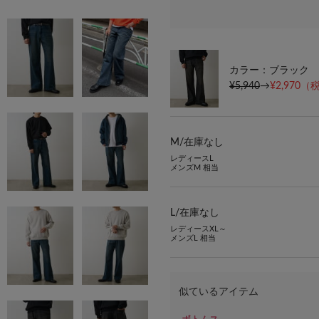
カラー：ブラック
¥5,940
→
¥2,970
（税
M/
在庫なし
レディースL
メンズM 相当
L/
在庫なし
レディースXL～
メンズL 相当