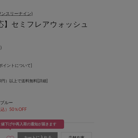
ーワンスリーナイン)
応】セミフレアウォッシュ
）
Lポイントについて
]
00円）以上で送料無料[
詳細
]
ブルー
込）50％OFF
と値下げや再入荷の通知が届きます
カートに入れる