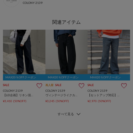
COLONY 2139
MAX20％OFFクーポン
MAX20％OFFクーポン
MAX20％OFFクーポン
SALE
再入荷
SALE
SALE
COLONY 2139
COLONY 2139
COLONY 2139
【LEI企画】リネン混デニムストレートパンツ
ヴィンテージライクカーブフレアデニムパンツ
【セットアップ対応】セミフレアウォッシュドデニムパンツ
¥3,410
(50%OFF)
¥3,245
(50%OFF)
¥2,970
(50%OFF)