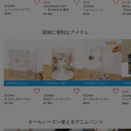



NEW
NEW
再入荷
3COINS
CIAOPANIC TYPY
3COINS
Whim 
ムーンスターピアス6個セット
：【TYNNE.】携帯ショルダー/ボトルホルダーマルチウェイショルダーストラップ
つぶつぶリング
¥
550
¥
4,180
¥
330
¥
19,8
収納に便利なアイテム
5％OFFクーポン
5％OFFクーポン
5％OFFクーポン
5％



NEW
3COINS
3COINS
3COINS
3COIN
引き出し式キーホルダーケース／コレクション収納
回るディスプレイラック／コレクション収納
キーホルダースタンド／コレクション収納
¥
1,100
¥
1,980
¥
660
¥
880
オールシーズン使えるデニムパンツ