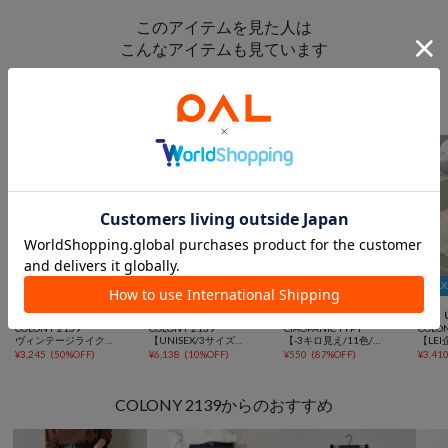
このアイテムを見た人は
こんなアイテムも見ています
パンツからのおすすめ
MAX20％OFFクーポン
MA



再入荷
SALE
TIME SALE
UNISEX
TIME SALE
動画
SALE
COLONY 2139
COLONY 2139
CIAOPANIC TYPY
COLO
ヴィンテージライクカーブフレアデニムパンツ
【UNISEX/3サイズ展開】ワイドストレートデニム
【-3キロ見え/11色/低身長・高身長対応】すっきりシルエットリブパンツ
¥
3,245
(
50%OFF
)
¥
6,138
(
10%OFF
)
¥
550
(
87%OFF
)
¥
3,41
COLONY 2139からのおすすめ