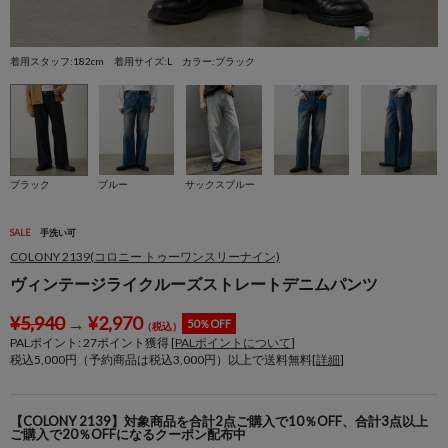
着用スタッフ:182cm 着用サイズ:L カラー:ブラック
着
ブラック
ブルー
サックスブルー
SALE
手洗い可
COLONY 2139(コロニー トゥーワンスリーナイン)
ヴィンテージライクルーズストレートデニムパンツ
¥
5,940
→
¥
2,970
50％OFF
（税込）
PALポイント:
27
ポイント獲得 [
PALポイントについて
]
税込5,000円（予約商品は税込3,000円）以上で送料無料[
詳細
]
【COLONY 2139】対象商品を合計2点ご購入で10％OFF、合計3点以上
ご購入で20％OFFになるクーポン配布中