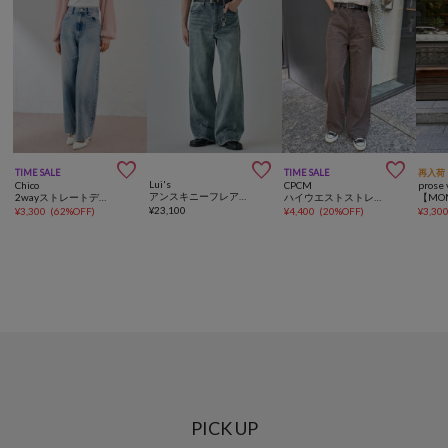



TIME SALE
TIME SALE
再入荷
Lui's
Chico
CPCM
prose 
アンスキニーフレアデニムパンツ
2wayストレートデニム
ハイウエストストレートデニム
¥
23,100
¥
3,300
(
62%OFF
)
¥
4,400
(
20%OFF
)
¥
3,30
PICK UP