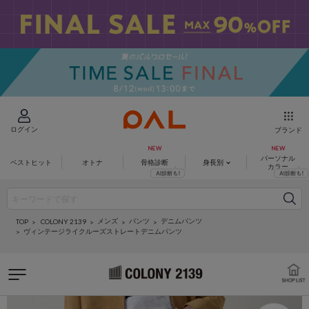
ログイン
ブランド
パーソナル
ベストヒット
オトナ
骨格診断
身長別
カラー
メンズ
パンツ
デニムパンツ
COLONY 2139
TOP
ヴィンテージライクルーズストレートデニムパンツ