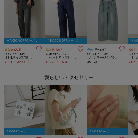
MAX20％OFFクーポン
MAX20％OFFクーポン
MA



再入荷
SALE
再入荷
SALE
予約
手洗い可
SALE
COLONY 2139
COLONY 2139
COLONY 2139
COLO
【S~Lサイズ展開】ストレートデニムパンツ
【セットアップ対応】ナチュラルスラブデニム1タックワイドスラックス
ヴィンテージライクカーブデニム
¥
1,914
(
70%OFF
)
¥
2,079
(
70%OFF
)
¥
6,490
¥
1,91
愛らしいアクセサリー
5％OFFクーポン
5％OFFクーポン