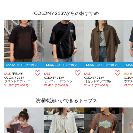
COLONY 2139からのおすすめ
MAX20％OFFクーポン
MAX20％OFFクーポン
MAX20％OFFクーポン
MA



SALE
手洗い可
SALE
SALE
再入荷
COLONY 2139
COLONY 2139
COLONY 2139
COLO
フロントスプレーTシャツ
サンフェードTシャツ
【セットアップ対応】コンフォートツイル半袖ZIPシャツ
¥
1,287
(
70%OFF
)
¥
2,420
(
50%OFF
)
¥
1,617
(
70%OFF
)
¥
1,76
洗濯機洗いができるトップス