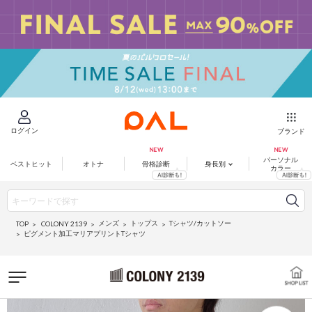
ログイン
ブランド
パーソナル
ベストヒット
オトナ
骨格診断
身長別
カラー
メンズ
トップス
Tシャツ/カットソー
COLONY 2139
TOP
ピグメント加工マリアプリントTシャツ