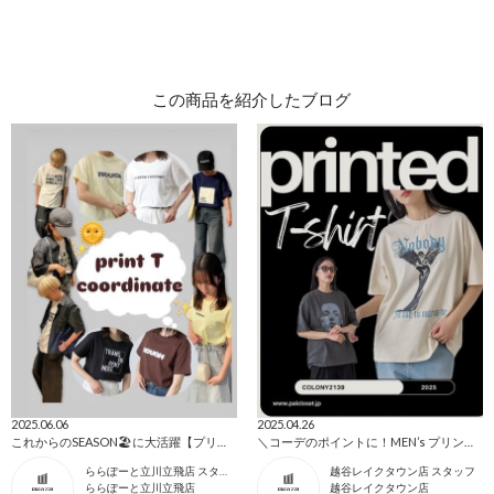
この商品を紹介したブログ
2025.06.06
2025.04.26
これからのSEASON🏖️に大活躍【プリントTシャツ💕】
＼コーデのポイントに！MEN’s プリントTシャツ／
ららぽーと立川立飛店 スタッフ
越谷レイクタウン店 スタッフ
ららぽーと立川立飛店
越谷レイクタウン店