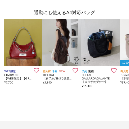
通勤にも使えるA4対応バッグ
10



WEB限定
再入荷
予約
NEW
予約
動画
再入荷
CIAOPANIC
DISCOAT
COLLAGE
russe
【WEB限定】【GRAIN/グレイン】チャーム付きバイカラーハンドバッグ
【再予約/SNSで話題！/撥水/軽量】シアーリップバックパック
GALLARDAGALANTE
【追加予約受付中】強撥水メッシュ2WAYトートバッグ
¥
7,700
¥
5,940
¥
37,4
¥
15,400