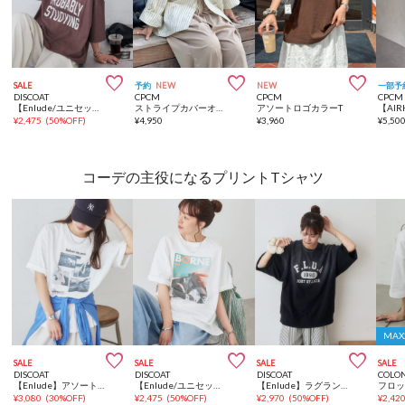



SALE
予約
NEW
NEW
一部予
DISCOAT
CPCM
CPCM
CPCM
【Enlude/ユニセックス】カレッジロゴドロストTシャツ
ストライプカバーオールシャツ
アソートロゴカラーT
¥
2,475
(
50%OFF
)
¥
4,950
¥
3,960
¥
5,50
コーデの主役になるプリントTシャツ
MA



SALE
SALE
SALE
SALE
DISCOAT
DISCOAT
DISCOAT
COLO
【Enlude】アソートアニマルボックスフォトTシャツ
【Enlude/ユニセックス】アソートフォトTシャツ
【Enlude】ラグランフロッキーロゴプリントTシャツ《ユニセックス》
¥
3,080
(
30%OFF
)
¥
2,475
(
50%OFF
)
¥
2,970
(
50%OFF
)
¥
2,42