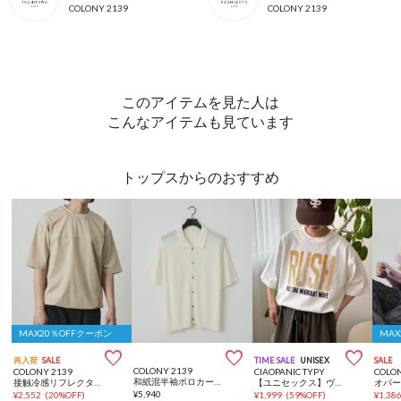
COLONY 2139
COLONY 2139
このアイテムを見た人は
こんなアイテムも見ています
トップスからのおすすめ
MAX20％OFFクーポン
MA



再入荷
SALE
TIME SALE
UNISEX
SALE
COLONY 2139
COLONY 2139
CIAOPANIC TYPY
COLO
和紙混半袖ポロカーディガン
接触冷感リフレクタープリント切替Tシャツ
【ユニセックス】ヴィンテージフェードプリントツアーTee
オパー
¥
5,940
¥
2,552
(
20%OFF
)
¥
1,999
(
59%OFF
)
¥
1,38