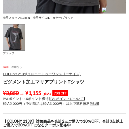
着用スタッフ:176cm 着用サイズ:L カラー:ブラック
ブラック
SALE
在庫なし
COLONY 2139(コロニー トゥーワンスリーナイン)
ピグメント加工マリアプリントTシャツ
¥
3,850
→
¥
1,155
70％OFF
（税込）
PALポイント:
10
ポイント獲得 [
PALポイントについて
]
税込5,000円（予約商品は税込3,000円）以上で送料無料[
詳細
]
【COLONY 2139】対象商品を合計2点ご購入で10％OFF、合計3点以上
ご購入で20％OFFになるクーポン配布中