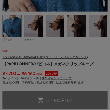
ブラック
キャメル
SALE
COLLAGE GALLARDAGALANTE(コラージュ ガリャルダガランテ)
【PAPILLONNER/パピヨネ】メガネクリップループ
¥
7,700
→
¥
6,160
20％OFF
（税込）
PALポイント:
56
ポイント獲得 [
PALポイントについて
]
税込5,000円（予約商品は税込3,000円）以上で送料無料[
詳細
]