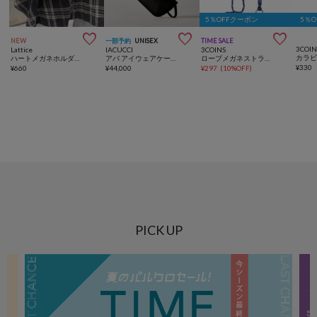
5％OFFクーポン
5％



NEW
一部予約
UNISEX
TIME SALE
3COIN
Lattice
IACUCCI
3COINS
ハートメガネホルダーチャーム
アバ アイウェアケース RUGA
ロープメガネストラップ
¥
330
¥
660
¥
44,000
¥
297
(
10%OFF
)
PICK UP