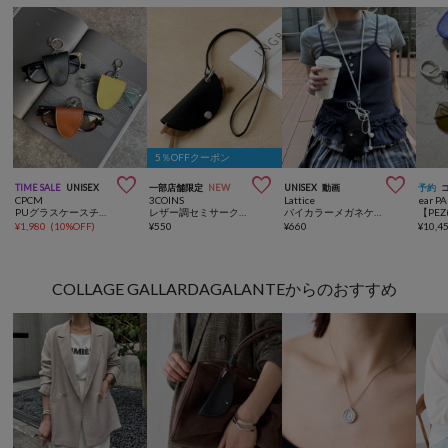
5％OFFクーポン



TIME SALE
UNISEX
一部店舗限定
NEW
UNISEX
動画
予約
CPCM
3COINS
Lattice
ear P
PUグラスケースチャーム
レザー調セミサークルメガネホルダー
バイカラーメガネケース
¥
1,980
(
10%OFF
)
¥
550
¥
660
¥
10,4
COLLAGE GALLARDAGALANTEからのおすすめ