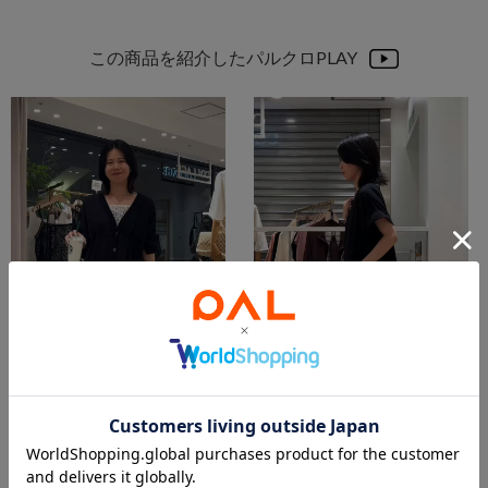
この商品を紹介したパルクロPLAY
2026.06.11
2026.07.03
モノトーン好きによるインしない1週間コーデ
ラクなのに盛れる！
ぴらこ
ぴらこ
福岡天神地下街店
福岡天神地下街店
COLLAGE GALLARDAGALANTE
COLLAGE GALLARDAGALANTE