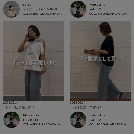
sensui
Matsushita
ららぽーとTOKYO-BAY店
PALCLOSET
COLLAGE GALLARDAGALANTE
COLLAGE GALLARDAGALANTE
2026.05.14
2026.05.14
Tシャツは可愛いのに
下っ腹気にして買った
Matsushita
Matsushita
PALCLOSET
PALCLOSET
COLLAGE GALLARDAGALANTE
COLLAGE GALLARDAGALANTE