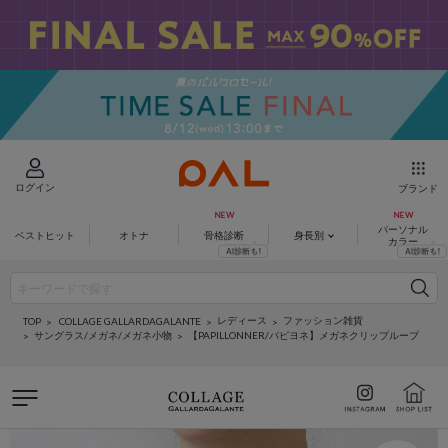
ログイン
ブランド
パーソナル
ベストヒット
オトナ
骨格診断
身長別
カラー
レディース
ファッション雑貨
COLLAGE GALLARDAGALANTE
TOP
サングラス/メガネ/メガネ小物
【PAPILLONNER/パピヨネ】メガネクリップループ