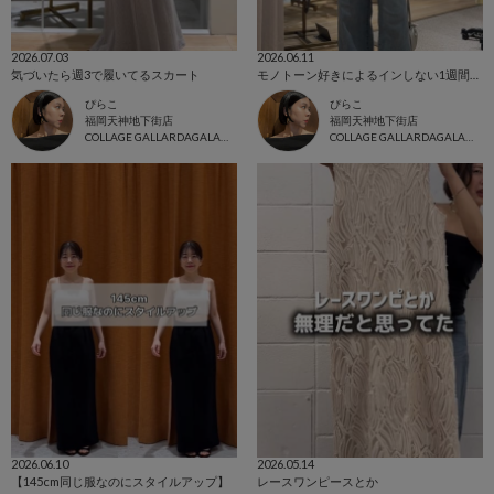
2026.07.03
2026.06.11
気づいたら週3で履いてるスカート
モノトーン好きによるインしない1週間コーデ
ぴらこ
ぴらこ
福岡天神地下街店
福岡天神地下街店
COLLAGE GALLARDAGALANTE
COLLAGE GALLARDAGALANTE
2026.06.10
2026.05.14
【145cm同じ服なのにスタイルアップ】
レースワンピースとか