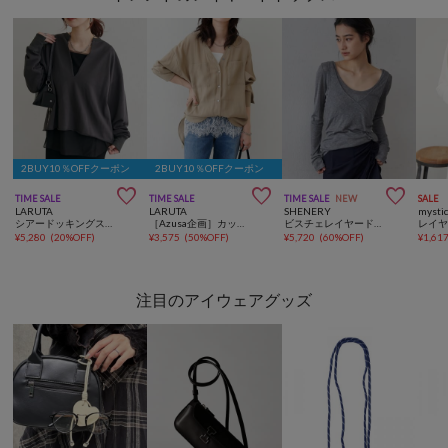
2BUY10％OFFクーポン
2BUY10％OFFクーポン



TIME SALE
TIME SALE
TIME SALE
NEW
SALE
LARUTA
LARUTA
SHENERY
mysti
シアードッキングスクエアノースリ
［Azusa企画］カップ付きレースレイヤードキャミ
ビスチェレイヤードカットソー
¥
5,280
(
20%OFF
)
¥
3,575
(
50%OFF
)
¥
5,720
(
60%OFF
)
¥
1,61
注目のアイウェアグッズ