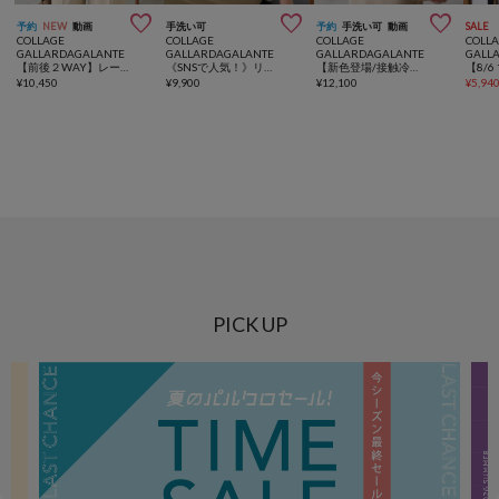



予約
NEW
動画
手洗い可
予約
手洗い可
動画
SALE
COLLAGE
COLLAGE
COLLAGE
COLL
GALLARDAGALANTE
GALLARDAGALANTE
GALLARDAGALANTE
GALL
【前後２WAY】レースコンビフレンチブラウス
《SNSで人気！》リブ付プルオーバーブラウス
【新色登場/接触冷感/累計販売1.5万枚】ジャージ袖リブTブラウス/とろみ
¥
10,450
¥
9,900
¥
12,100
¥
5,94
PICK UP