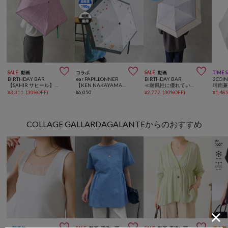



SALE
動画
コラボ
SALE
動画
TIME 
BIRTHDAY BAR
ear PAPILLONNER
BIRTHDAY BAR
3COIN
【SAHIR サヒール】 晴雨兼用自動開閉折り畳み傘
【KEN NAKAYAMA×ear】コラボ晴雨兼用折りたたみ傘《UVカット率99.9%/遮光率99.99％/遮熱効果あり/耐風傘》
≪耐風性に優れている！≫ 晴雨兼用リペットストライプ折り畳み傘
¥
3,311
(
30%OFF
)
¥
6,050
¥
2,772
(
30%OFF
)
¥
1,48
COLLAGE GALLARDAGALANTEからのおすすめ


