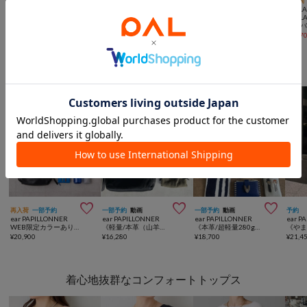
一部予約
SALE
動画
手洗い可
SALE
動画
手洗い可
再入荷
COLLAGE
COLLAGE
COLLAGE
COLL
GALLARDAGALANTE
GALLARDAGALANTE
GALLARDAGALANTE
GALL
《新色登場》【C′NOTE/ノート】 シアー切り替えスクエアタンクトップ
【さらっとした肌触り】3WAYサッカーブラウス/ロングシーズン着れる
【お気に入り登録１万超/軽量/体型カバー】ギャザー切替シアーシャツカーディガン
¥
4,950
¥
8,910
(
10%OFF
)
¥
7,920
(
40%OFF
)
¥
8,47
おすすめのバッグ



再入荷
一部予約
一部予約
動画
一部予約
動画
予約
ear PAPILLONNER
ear PAPILLONNER
ear PAPILLONNER
ear P
WEB限定カラーあり《本革/430g》コロンボストンバッグ
《軽量/本革（山羊革）》ボックスミニショルダーバッグ
《本革/超軽量280g》ミニスワローマチショルダーバッグ
¥
20,900
¥
16,280
¥
18,700
¥
21,4
着心地抜群なコンフォートトップス