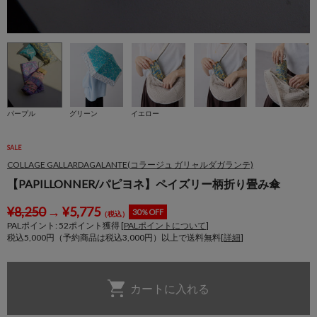
パープル
グリーン
イエロー
SALE
COLLAGE GALLARDAGALANTE(コラージュ ガリャルダガランテ)
【PAPILLONNER/パピヨネ】ペイズリー柄折り畳み傘
¥
8,250
→
¥
5,775
30％OFF
（税込）
PALポイント:
52
ポイント獲得 [
PALポイントについて
]
税込5,000円（予約商品は税込3,000円）以上で送料無料[
詳細
]