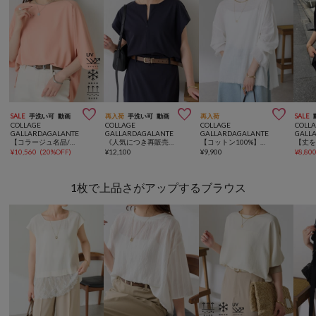



SALE
手洗い可
動画
再入荷
手洗い可
動画
再入荷
SALE
COLLAGE
COLLAGE
COLLAGE
COLL
GALLARDAGALANTE
GALLARDAGALANTE
GALLARDAGALANTE
GALL
【コラージュ名品/接触冷感】【体型カバー】ドルマンジャージスクエアプルオーバー
《人気につき再販売決定》トリコットフレンチカットソー
【コットン100%】ガーゼプルオーバー
¥
10,560
(
20%OFF
)
¥
12,100
¥
9,900
¥
8,80
1枚で上品さがアップするブラウス