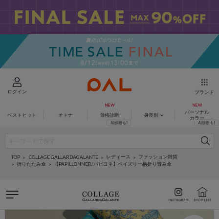
ログイン
ブランド
パーソナル
ベストヒット
オトナ
骨格診断
身長別
カラー
レディース
ファッション雑貨
COLLAGE GALLARDAGALANTE
TOP
折りたたみ傘
【PAPILLONNER/パピヨネ】ペイズリー柄折り畳み傘