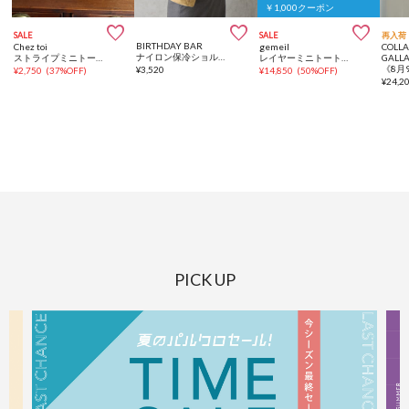
￥1,000クーポン



SALE
SALE
再入荷
BIRTHDAY BAR
Chez toi
gemeil
COLL
ナイロン保冷ショルダーバッグ ミニケース付き
ストライプミニトートBAG
レイヤーミニトートバッグ（PT-364）
GALL
¥
3,520
¥
2,750
(
37%OFF
)
¥
14,850
(
50%OFF
)
¥
24,2
PICK UP