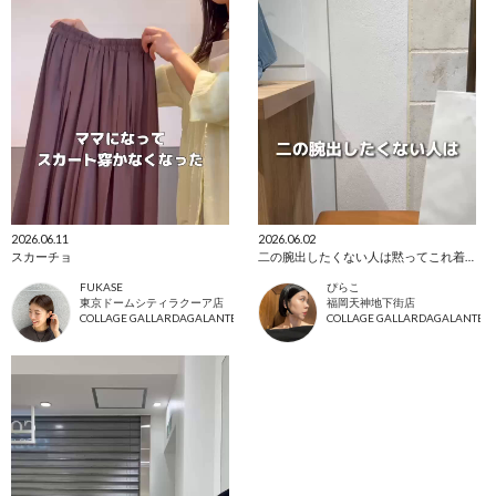
2026.06.11
2026.06.02
スカーチョ
二の腕出したくない人は黙ってこれ着て！
FUKASE
ぴらこ
東京ドームシティラクーア店
福岡天神地下街店
COLLAGE GALLARDAGALANTE
COLLAGE GALLARDAGALANTE