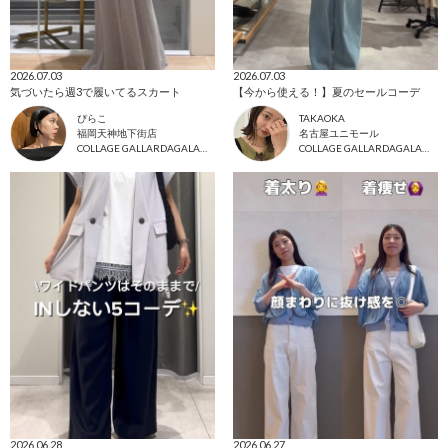
2026.07.03
2026.07.03
気づいたら週3で履いてるスカート
【今から使える！】夏のセールコーデ
ぴらこ
TAKAOKA
福岡天神地下街店
名古屋ユニモール
COLLAGE GALLARDAGALANTE
COLLAGE GALLARDAGALANTE
2026.06.28
2026.06.27