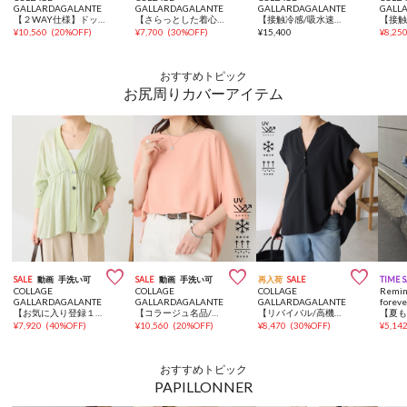
GALLARDAGALANTE
GALLARDAGALANTE
GALLARDAGALANTE
GALL
【２WAY仕様】ドッキングヘム片畦ベスト
【さらっとした着心地】サーマルフレンチTシャツ
【接触冷感/吸水速乾/UVカット/-3kg見えとろみパンツ】《8色６サイズ》ジャージワイドパンツ
¥
10,560
(
20%OFF
)
¥
7,700
(
30%OFF
)
¥
15,400
¥
8,25
おすすめトピック
お尻周りカバーアイテム



SALE
動画
手洗い可
SALE
動画
手洗い可
再入荷
SALE
TIME 
COLLAGE
COLLAGE
COLLAGE
Remin
GALLARDAGALANTE
GALLARDAGALANTE
GALLARDAGALANTE
foreve
【お気に入り登録１万超/軽量/体型カバー】ギャザー切替シアーシャツカーディガン
【コラージュ名品/接触冷感】【体型カバー】ドルマンジャージスクエアプルオーバー
【リバイバル/高機能/とろみブラウス】ジャージスキッパーブラウス
¥
7,920
(
40%OFF
)
¥
10,560
(
20%OFF
)
¥
8,470
(
30%OFF
)
¥
5,14
おすすめトピック
PAPILLONNER