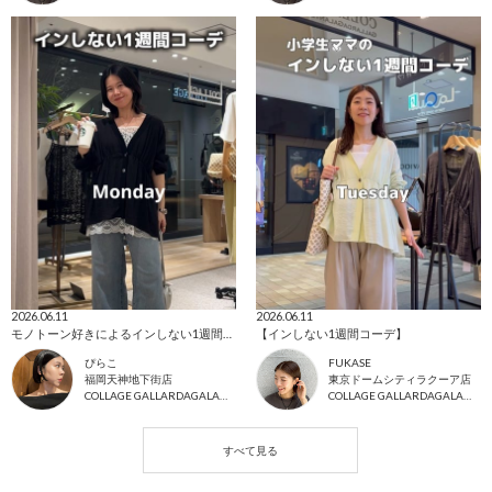
2026.06.11
2026.06.11
モノトーン好きによるインしない1週間コーデ
【インしない1週間コーデ】
ぴらこ
FUKASE
福岡天神地下街店
東京ドームシティラクーア店
COLLAGE GALLARDAGALANTE
COLLAGE GALLARDAGALANTE