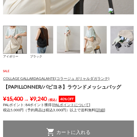
アイボリー
ブラック
SALE
COLLAGE GALLARDAGALANTE(コラージュ ガリャルダガランテ)
【PAPILLONNER/パピヨネ】ラウンドメッシュバッグ
¥
15,400
→
¥
9,240
40％OFF
（税込）
PALポイント:
84
ポイント獲得 [
PALポイントについて
]
税込5,000円（予約商品は税込3,000円）以上で送料無料[
詳細
]