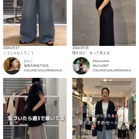
2026.07.17
2026.07.05
こうじゃなくてこう
隠すほど、太って見える
ぴらこ
Matsushita
福岡天神地下街店
PALCLOSET
COLLAGE GALLARDAGALANTE
COLLAGE GALLARDAGALANTE