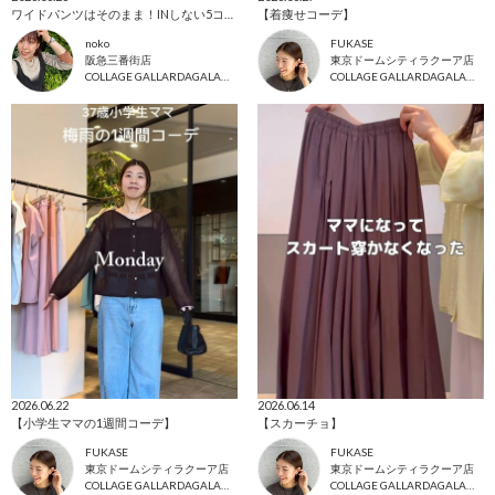
ワイドパンツはそのまま！INしない5コーデ
【着痩せコーデ】
noko
FUKASE
阪急三番街店
東京ドームシティラクーア店
COLLAGE GALLARDAGALANTE
COLLAGE GALLARDAGALANTE
2026.06.22
2026.06.14
【小学生ママの1週間コーデ】
【スカーチョ】
FUKASE
FUKASE
東京ドームシティラクーア店
東京ドームシティラクーア店
COLLAGE GALLARDAGALANTE
COLLAGE GALLARDAGALANTE