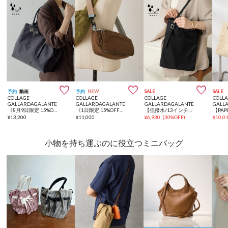



予約
動画
予約
NEW
SALE
SALE
COLLAGE
COLLAGE
COLLAGE
COLL
GALLARDAGALANTE
GALLARDAGALANTE
GALLARDAGALANTE
GALL
《8月9日限定 15%OFF》【強撥水/PC収納可◎】強撥水ワーキングトートバッグ
《1日限定 15%OFF》リバーシブルパフィーショルダーバッグ
【強撥水/13インチ収納可◎】強撥水PCショルダーバッグ/PCケース
¥
13,200
¥
11,000
¥
6,930
(
30%OFF
)
¥
10,0
小物を持ち運ぶのに役立つミニバッグ