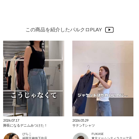
この商品を紹介したパルクロPLAY
2026.07.17
2026.05.29
脚長になるデニムみつけた！
サテンTシャツ
ぴらこ
FUKASE
福岡天神地下街店
東京ドームシティラクーア店