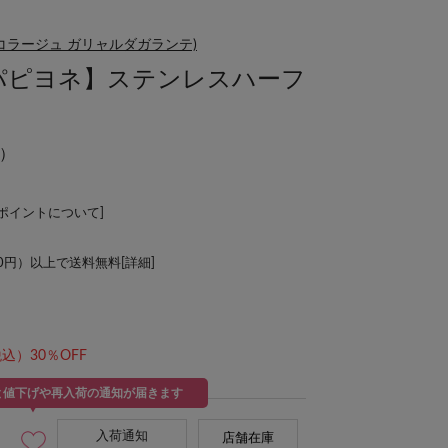
NTE(コラージュ ガリャルダガランテ)
ER/パピヨネ】ステンレスハーフ
）
Lポイントについて
]
00円）以上で送料無料[
詳細
]
込）30％OFF
と値下げや再入荷の通知が届きます
入荷通知
店舗在庫