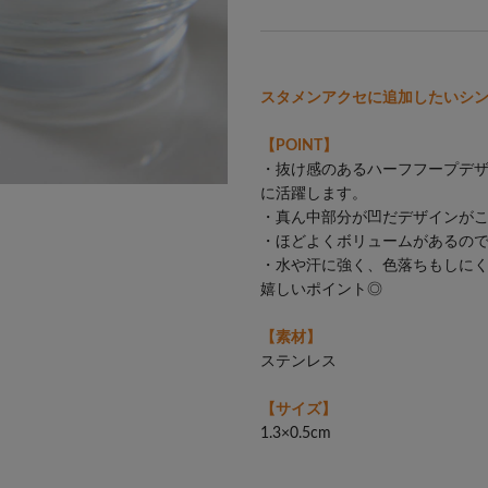
スタメンアクセに追加したいシ
【POINT】
・抜け感のあるハーフフープデ
に活躍します。
・真ん中部分が凹だデザインが
・ほどよくボリュームがあるので
・水や汗に強く、色落ちもしに
嬉しいポイント◎
【素材】
ステンレス
【サイズ】
1.3×0.5cm