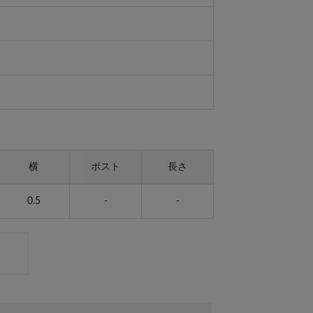
横
ポスト
長さ
0.5
-
-