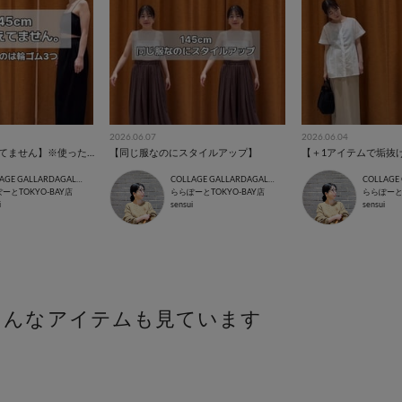
2026.06.07
2026.06.04
【145cm 服は変えてません】※使ったのは輪ゴム3つ
【同じ服なのにスタイルアップ】
【＋1アイテムで垢抜
COLLAGE GALLARDAGALANTE
COLLAGE GALLARDAGALANTE
ーとTOKYO-BAY店
ららぽーとTOKYO-BAY店
ららぽーとT
i
sensui
sensui
こんなアイテムも見ています