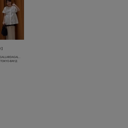
け】
COLLAGE GALLARDAGALANTE
OKYO-BAY店