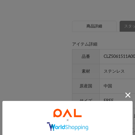
商品詳細
スタッ
アイテム詳細
品番
CLZ5061511A0
素材
ステンレス
原産国
中国
サイズ
FREE
カテゴリ
アクセサリー
>
特徴
リング・フープ