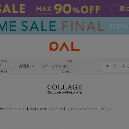
断
身長別
パーソナル
カラー
サリー
>
ピアス
>
【PAPILLONNER/パピヨネ】ステンレスハーフフープピアス