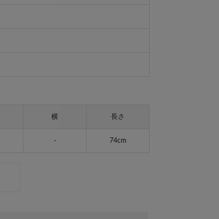
横
長さ
-
74cm