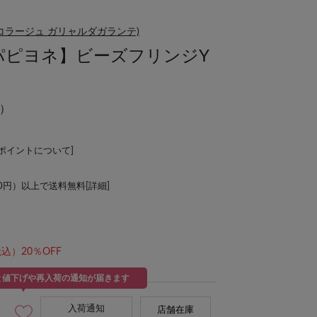
NTE(コラージュ ガリャルダガランテ)
ER/パピヨネ】ビーズフリンジY
）
Lポイントについて
]
00円）以上で送料無料[
詳細
]
込）20％OFF
と値下げや再入荷の通知が届きます
入荷通知
店舗在庫