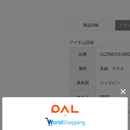
商品詳細
スタッ
アイテム詳細
品番
CLZ5061511A0
素材
真鍮、ガラス
原産国
フィリピン
サイズ
FREE
カテゴリ
アクセサリー
>
特徴
フリンジ