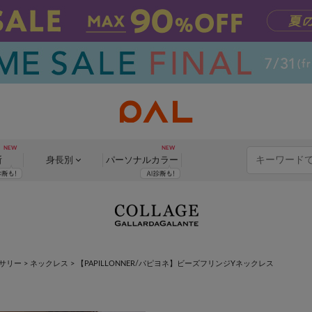
断
身長別
パーソナル
カラー
サリー
>
ネックレス
>
【PAPILLONNER/パピヨネ】ビーズフリンジYネックレス