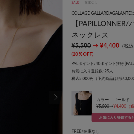
SALE
在庫なし
COLLAGE GALLARDAGALA
【PAPILLONN
ネックレス
¥5,500
→ ¥4,400
（税込
(20％OFF)
PALポイント: 40ポイント獲得 [
PA
お気に入り登録数:
25
人
税込5,000円（予約商品は税込3,0
カラー：ゴールド
¥5,500
→
¥4,400
（税
お気に入り登録する
FREE/
在庫なし