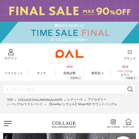
ログイン
ブランド
パーソナル
ベストヒット
オトナ
骨格診断
身長別
カラー
レディース
アクセサリー
COLLAGE GALLARDAGALANTE
TOP
バングル/リストバンド
【Sivelle./シヴェル】Silver925 ラウンドバングル