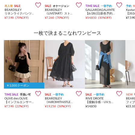



再入荷
SALE
SALE
オケージョン
TIME SALE
一部予約
予約
BEARDSLEY
BEARDSLEY
GALLARDAGALANTE
Kasta
リネンライクパンツ《セットアップ・LIVETART》
《LIVETART》ストレッチツイルドロストパンツ【セットアップ】
【6/28(日)新色予約開始】【セットアップ対応】夏に最適！ドルマンジャージープルオーバー
¥
7,590
(
70%OFF
)
¥
7,260
(
70%OFF
)
¥
14,850
(
10%OFF
)
¥
7,59
一枚で決まるこなれワンピース
￥1,000クーポン



TIME SALE
手洗い可
SALE
一部予約
SALE
一部予約
NEW
OLIVE des OLIVE
BEARDSLEY
RIVE DROITE
BEAR
【インフルエンサー企画/スタイル盛れ◎】keru レイヤード風着痩せミニワンピ
《HiROMITHiSTLE》ペイズリーワンピース
【接触冷感・UVカット】2WAYリブタンクワンピース【全骨格細見え/高身長サイズあり】
¥
7,590
(
22%OFF
)
¥
19,250
(
50%OFF
)
¥
14,850
¥
23,1