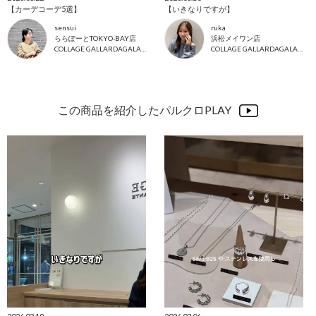
【カーデコーデ5選】
【いきなりですが】
sensui
ruka
ららぽーとTOKYO-BAY店
浜松メイワン店
COLLAGE GALLARDAGALANTE
COLLAGE GALLARDAGALANTE
この商品を紹介したパルクロPLAY