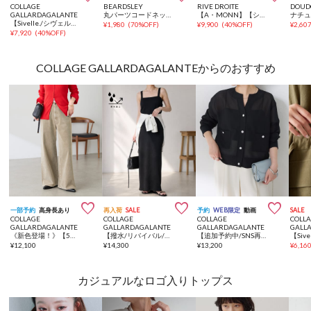
COLLAGE
BEARDSLEY
RIVE DROITE
DOUD
GALLARDAGALANTE
丸パーツコードネックレス
【A・MONN】【シルバー925/箱付き】ナツメチェーンブレスレット
【Sivelle./シヴェル】Silver925 スリムバングル
¥
1,980
(
70%OFF
)
¥
9,900
(
40%OFF
)
¥
2,60
¥
7,920
(
40%OFF
)
COLLAGE GALLARDAGALANTEからのおすすめ



一部予約
高身長あり
再入荷
SALE
予約
WEB限定
動画
SALE
COLLAGE
COLLAGE
COLLAGE
COLL
GALLARDAGALANTE
GALLARDAGALANTE
GALLARDAGALANTE
GALL
《新色登場！》【5色5サイズ展開/累計販売1.3万超】リラックススーパーワイドデニム
【撥水/リバイバル/秋にも着れる】カットリブキャミワンピース
【追加予約中/SNS再生回数170万】スキッパーメッシュメタルボタンカーディガン
¥
12,100
¥
14,300
¥
13,200
¥
6,16
カジュアルなロゴ入りトップス