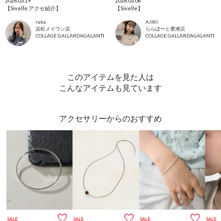
2026.03.19
2026.03.06
【Sivelle.アクセ紹介】
【Sivelle】
ruka
AJIKI
浜松メイワン店
ららぽーと豊洲店
COLLAGE GALLARDAGALANTE
COLLAGE GALLARDAGALANTE
このアイテムを見た人は
こんなアイテムも見ています
アクセサリーからのおすすめ



SALE
SALE
SALE
SALE