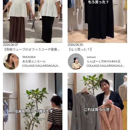
2026.06.07
2026.04.30
【骨格ウェーブのオフィスコーデ着痩せ術】
【もう買った？】
TAKAOKA
sensui
名古屋ユニモール
ららぽーとTOKYO-BAY店
COLLAGE GALLARDAGALANTE
COLLAGE GALLARDAGALANTE