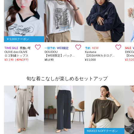
￥1,000クーポン



TIME SALE
手洗い可
一部予約
WEB限定
予約
NEW
SALE
OLIVE des OLIVE
DOUDOU
Kastane
DISCO
ロゴ刺繍トップス
【WEB限定】バックジップフォトロゴTEE
【2026AWカタログ/セットアップ対応】ビーズロゴフリーストップス
¥
3,190
(
40%OFF
)
¥
8,690
¥
11,000
¥
3,52
旬な着こなしが楽しめるセットアップ
MAX15％OFFクーポン