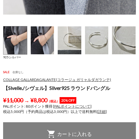
925シルバー
SALE
在庫なし
COLLAGE GALLARDAGALANTE(コラージュ ガリャルダガランテ)
【Sivelle./シヴェル】Silver925 ラウンドバングル
¥
11,000
→
¥
8,800
20％OFF
（税込）
PALポイント:
80
ポイント獲得 [
PALポイントについて
]
税込5,000円（予約商品は税込3,000円）以上で送料無料[
詳細
]