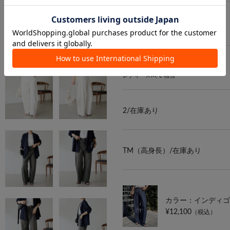
0/
在庫あり
レディースS, M 相当
1/
在庫あり
レディースM, L 相当
2/
在庫あり
TM（高身長）/
在庫あり
カラー：インディゴ
¥12,100
（税込）