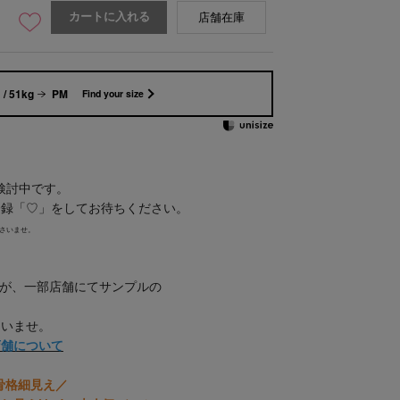
カートに入れる
店舗在庫
/ 51kg
PM
Find your size
検討中です。
登録「♡」をしてお待ちください。
さいませ。
すが、一部店舗にてサンプルの
。
さいませ。
店舗について
骨格細見え／