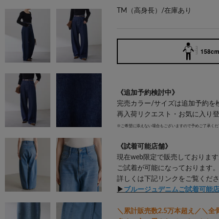
TM（高身長）/
在庫あり
158cm 
《追加予約検討中》
完売カラー/サイズは追加予約を
再入荷リクエスト・お気に入り
※ご希望に添えない場合もございますので予めご了承くだ
《試着可能店舗》
現在web限定で販売しておりま
ご試着が可能になっております
詳しくは下記リンクをご覧くだ
▶
ブルージュデニムご試着可能
＼累計販売数2.5万本超え／＼全