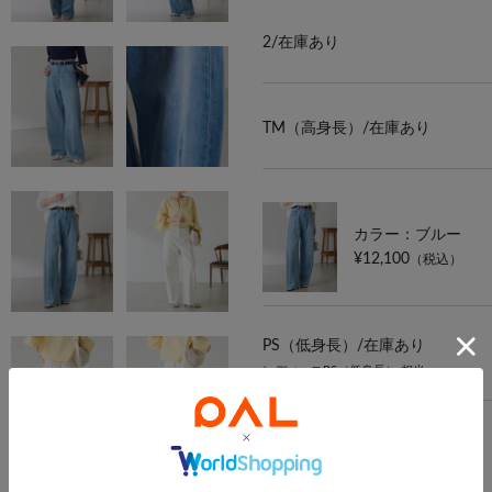
2/
在庫あり
TM（高身長）/
在庫あり
カラー：ブルー
¥12,100
（税込）
PS（低身長）/
在庫あり
レディースPS（低身長） 相当
PM（低身長）/
在庫あり
レディースPM（低身長） 相当