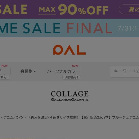
断
身長別
パーソナル
カラー
>
デニムパンツ
>
《再入荷決定/４色６サイズ展開》【累計販売2.6万本】ブルージュデニ