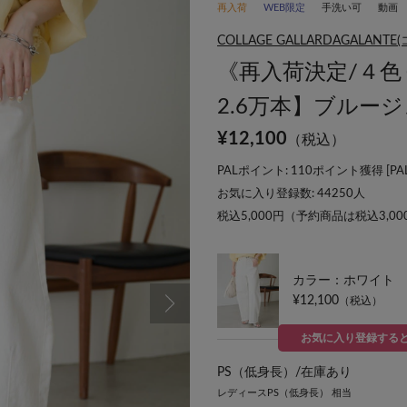
再入荷
WEB限定
手洗い可
動画
COLLAGE GALLARDAGALA
《再入荷決定/４
2.6万本】ブルー
¥
12,100
（税込）
PALポイント: 110ポイント獲得 [
P
お気に入り登録数:
44250
人
税込5,000円（予約商品は税込3,0
カラー：ホワイト
¥12,100
（税込）
お気に入り登録する
PS（低身長）/
在庫あり
レディースPS（低身長） 相当