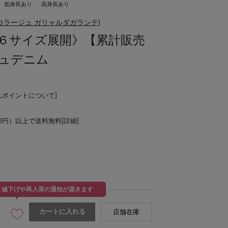
低身長あり
高身長あり
NTE(コラージュ ガリャルダガランテ)
色６サイズ展開》【累計販売
ジュデニム
ALポイントについて
]
00円）以上で送料無料[
詳細
]
と値下げや再入荷の通知が届きます
カートに入れる
店舗在庫