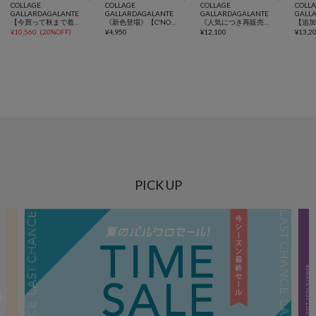
COLLAGE
COLLAGE
COLLAGE
COLL
GALLARDAGALANTE
GALLARDAGALANTE
GALLARDAGALANTE
GALL
【今買って秋まで着れる】ヴィンテージメッシュブラウス/シアー
《新色登場》【C′NOTE/ノート】 シアー切り替えスクエアタンクトップ
《人気につき再販売決定》トリコットフレンチカットソー
¥
10,560
(
20%OFF
)
¥
4,950
¥
12,100
¥
13,2
PICK UP