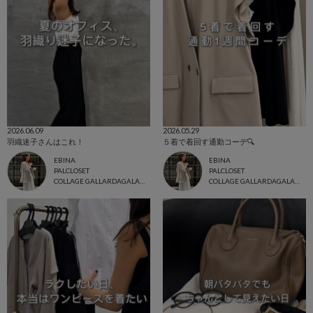
2026.06.09
2026.05.29
羽織迷子さんはこれ！
５着で着回す通勤コーデ🔍
EBINA
EBINA
PALCLOSET
PALCLOSET
COLLAGE GALLARDAGALANTE
COLLAGE GALLARDAGALANTE