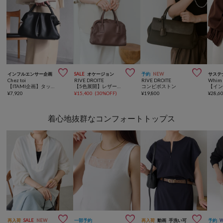



インフルエンサー企画
SALE
オケージョン
予約
NEW
サステ
Chez toi
RIVE DROITE
RIVE DROITE
Whim 
【ITAMI企画】タックミニボストンBAG
【5色展開】レザーボストン
コンビボストン
¥
7,920
¥
15,400
(
30%OFF
)
¥
19,800
¥
28,6
着心地抜群なコンフォートトップス



再入荷
SALE
NEW
一部予約
再入荷
動画
手洗い可
予約