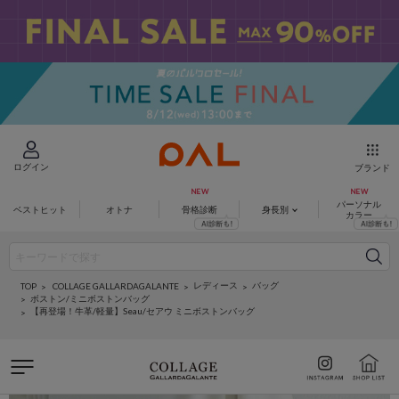
ログイン
ブランド
パーソナル
ベストヒット
オトナ
骨格診断
身長別
カラー
レディース
バッグ
COLLAGE GALLARDAGALANTE
TOP
ボストン/ミニボストンバッグ
【再登場！牛革/軽量】Seau/セアウ ミニボストンバッグ