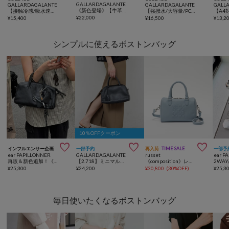
GALLARDAGALANTE
GALLARDAGALANTE
GALLARDAGALANTE
GALL
《新色登場》【牛革/２WAY/500mlペットボトル収納可】シュリンクリンショルダーバッグ
【接触冷感/吸水速乾/UVカット/-3kg見えとろみパンツ】《8色６サイズ》ジャージワイドパンツ
【強撥水/大容量/PC収納ポケット付】強撥水10ポケットリュック
¥
22,000
¥
15,400
¥
16,500
¥
13,2
シンプルに使えるボストンバッグ
10％OFFクーポン



インフルエンサー企画
一部予約
再入荷
TIME SALE
一部予
ear PAPILLONNER
GALLARDAGALANTE
russet
ear P
再販＆新色追加！《uchida企画》本革2WAYシンプルボストンバッグ
【2.718】ミニマルMIDIボストンバッグ
《composition》レザー2WAYミニボストンバッグ
¥
25,300
¥
24,200
¥
30,800
(
30%OFF
)
¥
25,3
毎日使いたくなるボストンバッグ