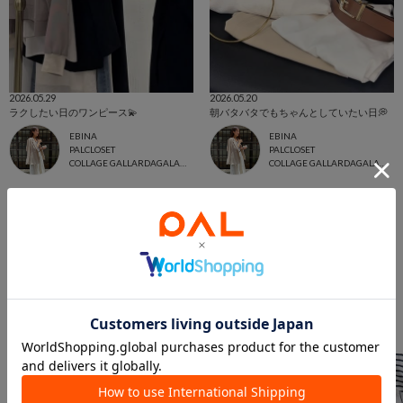
2026.05.29
2026.05.20
ラクしたい日のワンピース💫
朝バタバタでもちゃんとしていたい日💭
EBINA
EBINA
PALCLOSET
PALCLOSET
COLLAGE GALLARDAGALANTE
COLLAGE GALLARDAGALANTE
このアイテムを見た人は
こんなアイテムも見ています
バッグからのおすすめ