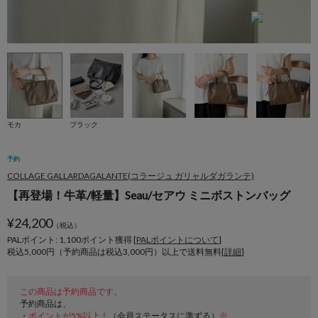
モカ
ブラック
予約
COLLAGE GALLARDAGALANTE(コラージュ ガリャルダガランテ)
【再登場！牛革/軽量】Seau/セアウ ミニボストンバッグ
¥
24,200
（税込）
PALポイント: 1,100
ポイント獲得 [
PALポイントについて
]
税込5,000円（予約商品は税込3,000円）以上で送料無料[
詳細
]
この商品は予約商品です。
予約商品は、
・
ポイントが5%以上！
（会員ステータスに準ずる）
※