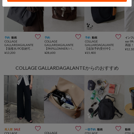



予約
動画
予約
予約
動画
インフ
COLLAGE
COLLAGE
COLLAGE
ear P
GALLARDAGALANTE
GALLARDAGALANTE
GALLARDAGALANTE
【強撥水/PC収納可◎】強撥水ワーキングトートバッグ
【PAPILLONNER/パピヨネ】タウンボストンバッグ
【追加予約受付中】強撥水メッシュ2WAYトートバッグ
¥
12,1
¥
13,200
¥
28,600
¥
15,400
COLLAGE GALLARDAGALANTEからのおすすめ



再入荷
SALE
一部予約
動画
動画
COLLAGE
COLLAGE
COLLAGE
COLL