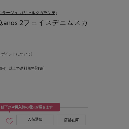
NTE(コラージュ ガリャルダガランテ)
anos 2フェイスデニムスカ
ALポイントについて
]
00円）以上で送料無料[
詳細
]
と値下げや再入荷の通知が届きます
入荷通知
店舗在庫