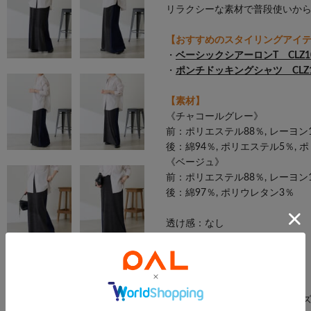
リラクシーな素材で普段使いか
【おすすめのスタイリングアイ
・
ベーシックシアーロンT CLZ106
・
ポンチドッキングシャツ CLZ106
【素材】
《チャコールグレー》
前：ポリエステル88％, レーヨン1
後：綿94％, ポリエステル5％, 
《ベージュ》
前：ポリエステル88％, レーヨン1
後：綿97％, ポリウレタン3％
透け感：なし
裏地：なし
ポケット：背面ポケット×１
伸縮性：あり
光沢感：なし
おすすめ着用時期：オールシー