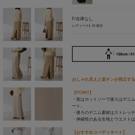
F/
在庫なし
レディースS, M 相当
158cm / 5
おしゃれ見えと楽チンが両立す
【POINT】
・前はカットソーで後ろはデニ
ート。
・後ろのデニム素材はストレッ
・伸縮性のある生地とウエスト
【おすすめコーディネート】