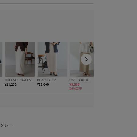
model:H157 着用サイズ:FREE
グレー