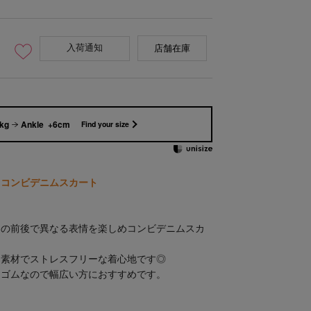
入荷通知
店舗在庫
1kg
Ankle +6cm
Find your size
るコンビデニムスカート
ムの前後で異なる表情を楽しめコンビデニムスカ
チ素材でストレスフリーな着心地です◎
はゴムなので幅広い方におすすめです。