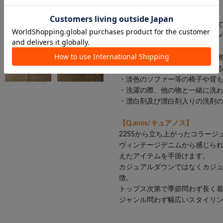
洗濯：洗濯機可（弱）
【デニム色移り・色落ちについ
・デニム素材の為、色落ち・ダ
しみ下さい。
・摩擦（特に湿った状態での摩
ナー類（特に白）物に色移りす
・淡色のソファー等の椅子や背
・洗濯の際、他の物と一緒に洗
・漂白剤及び漂白剤入りの洗剤
【Q.anos/キュアノス】
22SSから立ち上がったコラージュ
ヴィンテージデニムから感じら
えたアイテムを手掛けます。
カジュアルダウンではなくカジ
徴。
トップス次第で季節問わず長く
ジャンル問わず幅広いスタイリ