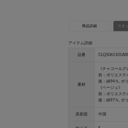
商品詳細
スタッ
アイテム詳細
品番
CLQ5061101A0
《チャコールグ
前：ポリエステル
後：綿94％, ポ
素材
《ベージュ》
前：ポリエステル
後：綿97％, 
原産国
中国