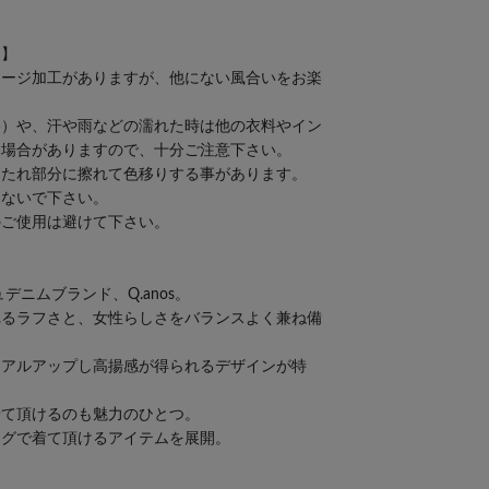
て】
メージ加工がありますが、他にない風合いをお楽
擦）や、汗や雨などの濡れた時は他の衣料やイン
る場合がありますので、十分ご注意下さい。
もたれ部分に擦れて色移りする事があります。
わないで下さい。
のご使用は避けて下さい。
デニムブランド、Q.anos。
れるラフさと、女性らしさをバランスよく兼ね備
ュアルアップし高揚感が得られるデザインが特
着て頂けるのも魅力のひとつ。
ングで着て頂けるアイテムを展開。