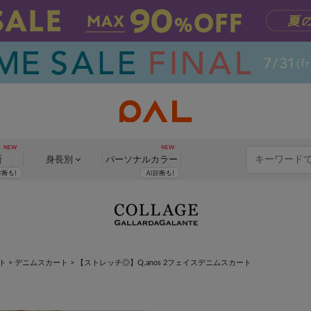
断
身長別
パーソナル
カラー
ト
>
デニムスカート
>
【ストレッチ◎】Q.anos 2フェイスデニムスカート