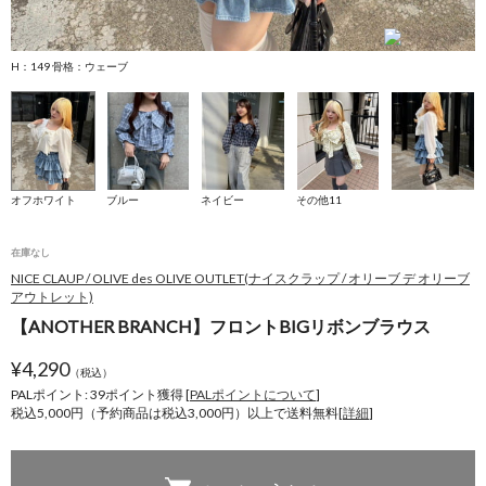
H：149 骨格：ウェーブ
H
オフホワイト
ブルー
ネイビー
その他11
在庫なし
NICE CLAUP / OLIVE des OLIVE OUTLET(ナイスクラップ / オリーブ デ オリーブ
アウトレット)
【ANOTHER BRANCH】フロントBIGリボンブラウス
¥
4,290
（税込）
PALポイント: 39
ポイント獲得 [
PALポイントについて
]
税込5,000円（予約商品は税込3,000円）以上で送料無料[
詳細
]