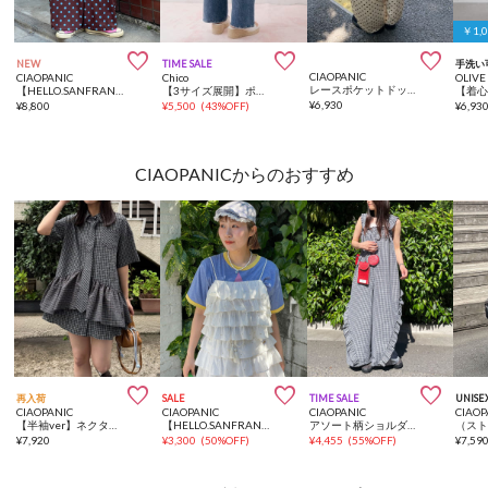
￥1,



NEW
TIME SALE
手洗い
CIAOPANIC
CIAOPANIC
Chico
OLIVE
レースポケットドット柄サテンカーブパンツ
【HELLO.SANFRANCISCO/ハローサンフランシスコ】ドット柄フリルポケットボリュームパンツ
【3サイズ展開】ポケットデザインワイドデニム
¥
6,930
¥
8,800
¥
5,500
(
43%OFF
)
¥
6,93
CIAOPANICからのおすすめ



再入荷
SALE
TIME SALE
UNISE
CIAOPANIC
CIAOPANIC
CIAOPANIC
CIAOP
【半袖ver】ネクタイ付きティアードチュニックシャツワンピース
【HELLO.SANFRANCISCO/ハローサンフランシスコ】ラメドットフリルキャミ
アソート柄ショルダーシャーリングフリルサロペット
¥
7,920
¥
3,300
(
50%OFF
)
¥
4,455
(
55%OFF
)
¥
7,59