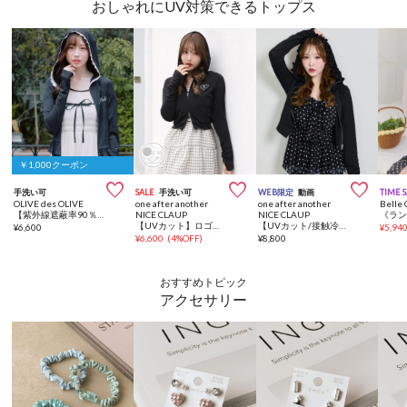
おしゃれにUV対策できるトップス
￥1,000クーポン



手洗い可
SALE
手洗い可
WEB限定
動画
TIME 
OLIVE des OLIVE
one after another
one after another
Belle
【紫外線遮蔽率90％以上】UVパーカー
NICE CLAUP
NICE CLAUP
【UVカット】ロゴ刺繡パーカー
【UVカット/接触冷感/防しわ加工】ロゴ刺しゅうフリルラメパーカー
¥
6,600
¥
5,94
¥
6,600
(
4%OFF
)
¥
8,800
おすすめトピック
アクセサリー