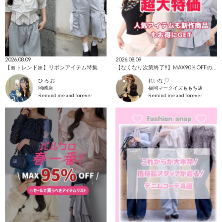
2026.08.09
2026.08.09
【🎀トレンド🎀】リボンアイテム特集
【なくなり次第終了‼️】MAX90％OFFのセールアイテム一覧🌟
ひ ろ お
れいな¨̮♡
岡崎店
福岡マークイズももち店
Remind me and forever
Remind me and forever