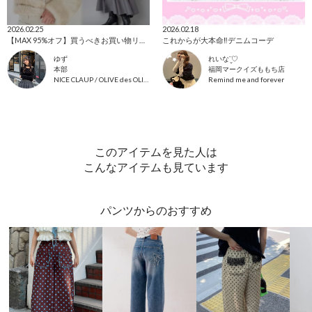
2026.02.25
2026.02.18
【MAX 95%オフ】買うべきお買い物リスト
これからが大本命‼️デニムコーデ
ゆず
れいな¨̮♡
本部
福岡マークイズももち店
NICE CLAUP / OLIVE des OLIVE OUTLET
Remind me and forever
このアイテムを見た人は
こんなアイテムも見ています
パンツからのおすすめ