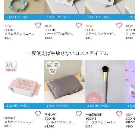
5％OFFクーポン
5％OFFクーポン
5％OFFクーポン
5％



NEW
NEW
NEW
NEW
3COINS
3COINS
3COINS
3COIN
スリムサテンポニー3個セット
ハートピアス6個セット
ステーショナリーピアス
¥
330
¥
550
¥
330
¥
550
一度使えば手放せないコスメアイテム
5％OFFクーポン
5％OFFクーポン
5％OFFクーポン
5％



手洗い可
一部店舗限定
NEW
3COINS
3COINS
3COINS
3COIN
大判ボディフレッシュシート
《シルク100％》シルク枕カバー大きめ：50×70cm／and us
チークブラシ／and us
¥
330
¥
1,980
¥
330
¥
880