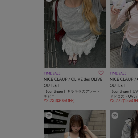
TIME SALE
TIME SALE
NICE CLAUP / OLIVE des OLIVE
NICE CLAUP / 
OUTLET
OUTLET
【continuer】キラキラのアソート
【continuer
チビＴ
ドドロストUV
¥2,233(30%OFF)
¥3,272(15%OFF
29
30