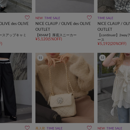
NEW
TIME SALE
TIME SALE
OLIVE des OLIVE
NICE CLAUP / OLIVE des OLIVE
NICE CLAUP / OLI
OUTLET
OUTLET
】レースアップキャミ
【RMAF】厚底スニーカー
【continuer】2w
¥5,120(5%OFF)
ース
)
¥5,192(20%OFF)
11
12
再入荷
TIME SALE
NEW
TIME SALE