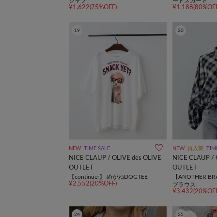
シャツ
ードスカート
¥1,622(75%OFF)
¥1,188(80%OFF
19
20
NEW
TIME SALE
NEW
再入荷
TIM
NICE CLAUP / OLIVE des OLIVE
NICE CLAUP / 
OUTLET
OUTLET
【continuer】 めがねDOGTEE
【ANOTHER B
¥2,552(20%OFF)
ブラウス
¥3,432(20%OFF
24
25