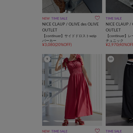
NEW
TIME SALE
TIME SALE
NICE CLAUP / OLIVE des OLIVE
NICE CLAUP / 
OUTLET
OUTLET
【continuer】サイドドロストwzip
【continuer
パーカー
チュニック
¥3,080(20%OFF)
¥2,970(40%OFF
9
10
NEW
TIME SALE
TIME SALE