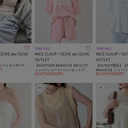
TIME SALE
TIME SALE
OLIVE des OLIVE
NICE CLAUP / OLIVE des OLIVE
NICE CLAUP / OLI
OUTLET
OUTLET
】アソートギャザーT
【ANOTHER BRANCH】BIGロゴT
【OUTLET限定】【A
)
シャツ+ショートパンツセットアッ
BRANCH】シャー
¥2,475(50%OFF)
¥2,359(44%OFF)
プ
ラウス
36
37