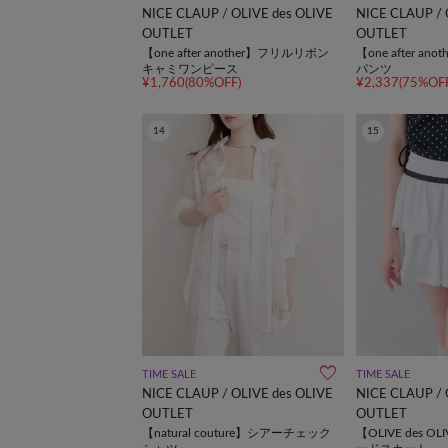
NICE CLAUP / OLIVE des OLIVE
NICE CLAUP / 
OUTLET
OUTLET
【one after another】フリルリボン
【one after a
キャミワンピース
パンツ
¥1,760(80%OFF)
¥2,337(75%OFF
14
15
TIME SALE
TIME SALE
NICE CLAUP / OLIVE des OLIVE
NICE CLAUP / 
OUTLET
OUTLET
【natural couture】シアーチェック
【OLIVE des 