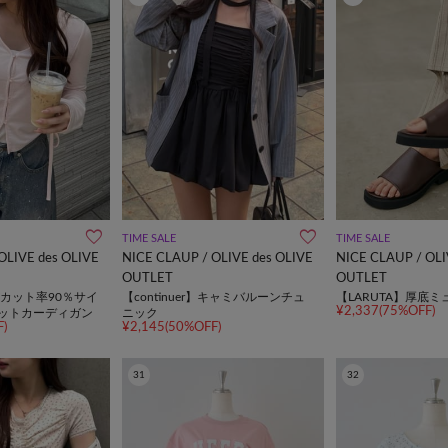
TIME SALE
TIME SALE
OLIVE des OLIVE
NICE CLAUP / OLIVE des OLIVE
NICE CLAUP / OLI
OUTLET
OUTLET
】UVカット率90％サイ
【continuer】キャミバルーンチュ
【LARUTA】厚底
¥2,337(75%OFF)
カットカーディガン
ニック
)
¥2,145(50%OFF)
31
32