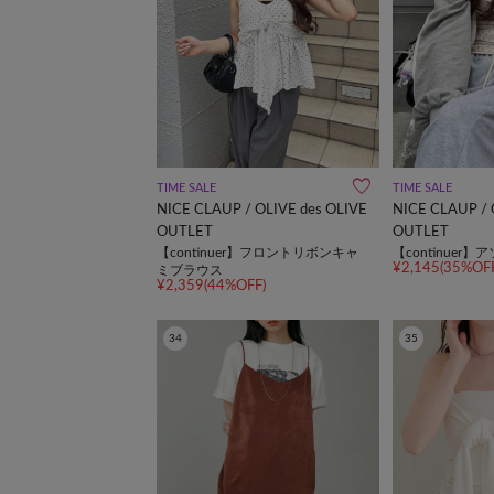
TIME SALE
TIME SALE
NICE CLAUP / OLIVE des OLIVE
NICE CLAUP / 
OUTLET
OUTLET
【continuer】フロントリボンキャ
【continuer
¥2,145(35%OFF
ミブラウス
¥2,359(44%OFF)
34
35