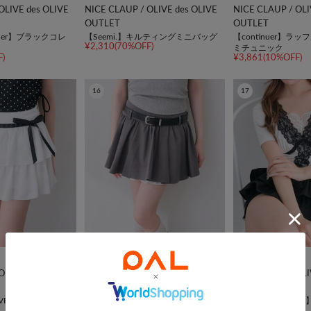
OLIVE des OLIVE
NICE CLAUP / OLIVE des OLIVE
NICE CLAUP / OLI
OUTLET
OUTLET
nother】ブラックコレ
【Seemi.】キルティングミニバッグ
【continuer】ラ
¥2,310(70%OFF)
ミチュニック
)
¥3,861(10%OFF)
16
17
TIME SALE
TIME SALE
OLIVE des OLIVE
NICE CLAUP / OLIVE des OLIVE
NICE CLAUP / OLI
OUTLET
OUTLET
OLIVE】リボンティア
【OLIVE des OLIVE】ベルト付きタ
【OLIVE des OL