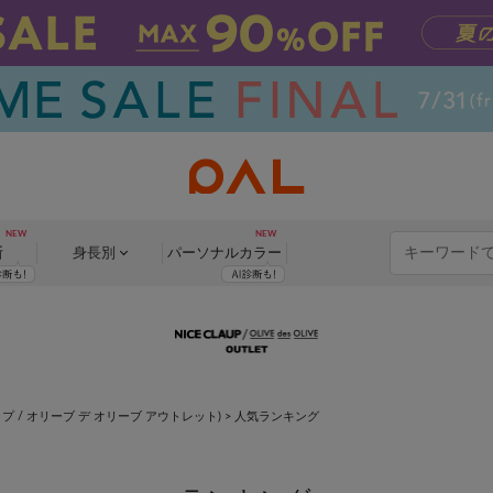
断
身長別
パーソナル
カラー
イスクラップ / オリーブ デ オリーブ アウトレット)
> 人気ランキング