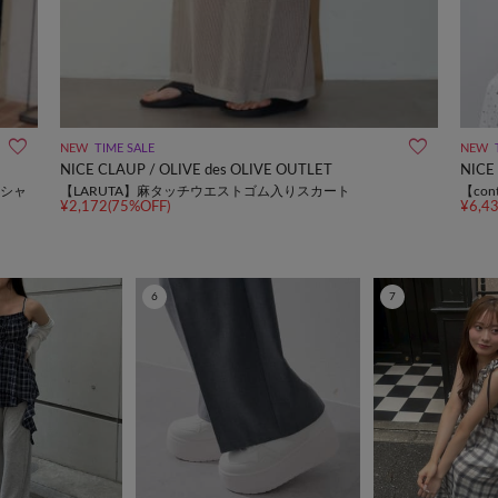
NEW
TIME SALE
NEW
NICE CLAUP / OLIVE des OLIVE OUTLET
NICE
】シャ
【LARUTA】麻タッチウエストゴム入りスカート
【co
¥2,172(75%OFF)
¥6,4
6
7