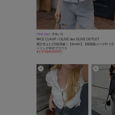
TIME SALE
手洗い可
NICE CLAUP / OLIVE des OLIVE OUTLET
累計売上1.5万枚突破！【RMAF】【韓国風コーデ叶う!
ーリング衿付ブラウス
¥2,970(40%OFF)
4
5