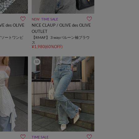
NEW
TIME SALE
VE des OLIVE
NICE CLAUP / OLIVE des OLIVE
OUTLET
ayアソートワンピ
【RMAF】３wayバルーン袖ブラウ
ス
¥1,980(60%OFF)
13
TIME SALE