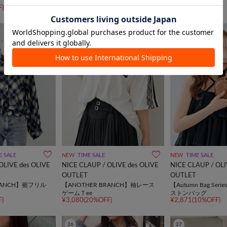
ックフレアスカート
ップス
)
¥1,386(80%OFF)
¥1,375(75%OFF)
21
22
E SALE
NEW
TIME SALE
NEW
TIME SALE
OLIVE des OLIVE
NICE CLAUP / OLIVE des OLIVE
NICE CLAUP / OLI
OUTLET
OUTLET
RANCH】裾フリル
【ANOTHER BRANCH】袖レース
【Autumn Bag Se
ゲームＴee
ストンバッグ
)
¥3,080(20%OFF)
¥2,871(10%OFF)
26
27