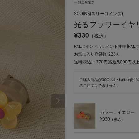
一部店舗限定
3COINS(スリーコインズ)
光るフラワーイヤリ
¥
330
（税込）
PALポイント: 3ポイント獲得 [
PAL
お気に入り登録数:
226
人
送料(税込)：770円(税込5,000円以
ご購入商品が3COINS・Lattic
のご注文はできません。
カラー：イエロー
¥330
（税込）