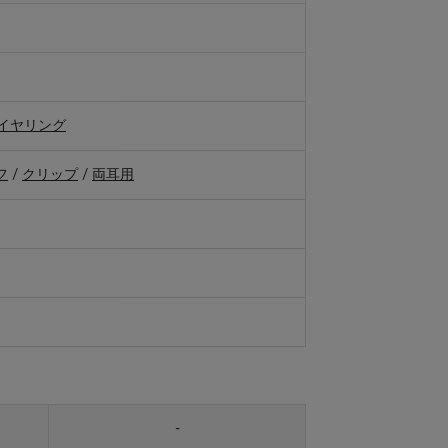
イヤリング
フ
/
クリップ
/
両耳用
-