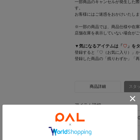
一部商品のキャンセルが発生した際
す。
お客様にはご迷惑をおかけいたしま
※一部の商品では、商品仕様や在庫
店舗在庫を表示していない場合がご
▼気になるアイテムは「
♡
」を
登録すると「♡（お気に入り）」か
登録した商品の「残りわずか」「再
商品詳細
スタッ
アイテム詳細
品番
2616-PS1-ERK-
素材
-