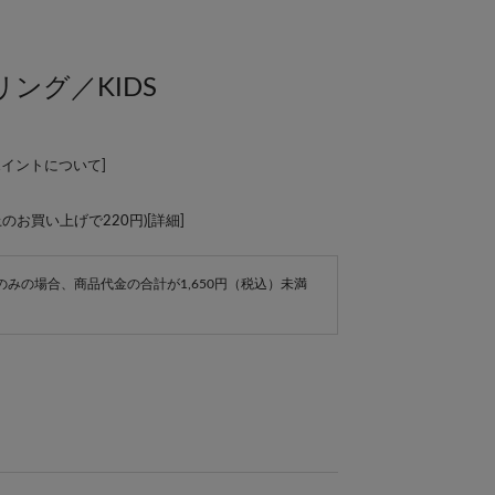
ング／KIDS
ポイントについて
]
上のお買い上げで220円)[
詳細
]
e商品のみの場合、商品代金の合計が1,650円（税込）未満