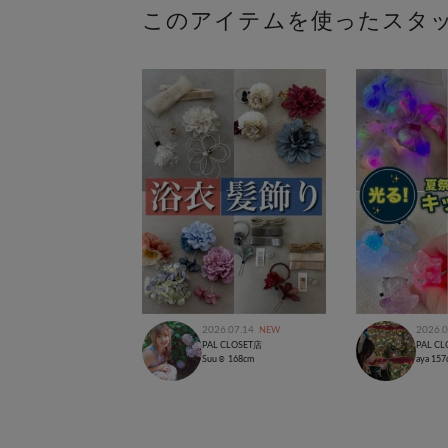
このアイテムを使ったスタ
2026.07.14
2026.0
NEW
PAL CLOSET店
PAL C
Suu☺︎
168cm
aya
157