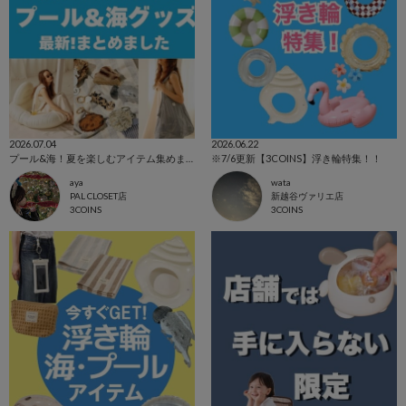
2026.07.04
2026.06.22
プール&海！夏を楽しむアイテム集めました
※7/6更新【3COINS】浮き輪特集！！
aya
wata
PAL CLOSET店
新越谷ヴァリエ店
3COINS
3COINS