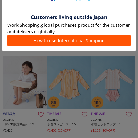
WEB限定
TIME SALE
TIME SALE
3COINS
3COINS
3COINS
《WEB限定商品》KIDS折りたたみイス
水着ワンピース：80cm
水着セットアップ：100cm
¥2,420
¥1,402
(15%OFF)
¥1,155
(30%OFF)