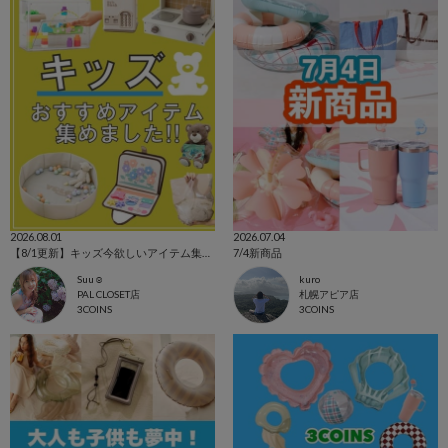
2026.08.01
2026.07.04
【8/1更新】キッズ今欲しいアイテム集めました！
7/4新商品
Suu☺︎
kuro
PAL CLOSET店
札幌アピア店
3COINS
3COINS