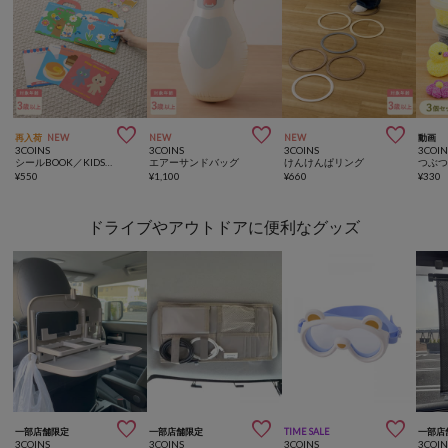



再入荷
NEW
NEW
NEW
動画
3COINS
3COINS
3COINS
3COIN
シールBOOK／KIDSトラベル
エアーサンドバッグ
けんけんぱリング
つぶ
¥
550
¥
1,100
¥
660
¥
330
ドライブやアウトドアに便利なグッズ



一部店舗限定
一部店舗限定
TIME SALE
一部店
3COINS
3COINS
3COINS
3COIN