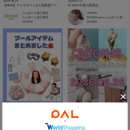
2026.06.29
2026.07.11
【NEW】アクセサリー&人気雑貨アイテム‎‎𖤐 ̖́-‬‎
3COINS今週の新商品
ららぽーと新三郷店
HITOMI
ららぽーと新三郷店
3COINS+plus ららぽーと和泉店
3COINS
3COINS
2026.07.28
2026.06.26
プールアイテム特集🏖️
3COINS今週の新商品
新さっぽろサンピアザ店
HITOMI
新さっぽろサンピアザ店
3COINS+plus ららぽーと和泉店
3COINS
3COINS