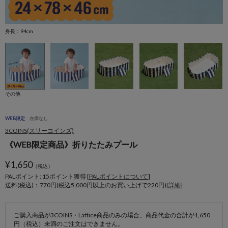
身長：94cm
身
その他
WEB限定
在庫なし
3COINS(スリーコインズ)
《WEB限定商品》折りたたみプール
¥
1,650
（税込）
PALポイント: 15
ポイント獲得 [
PALポイントについて
]
送料(税込)：770円(税込5,000円以上のお買い上げで220円)[
詳細
]
ご購入商品が3COINS・Lattice商品のみの場合、商品代金の合計が1,650
円（税込）未満のご注文はできません。