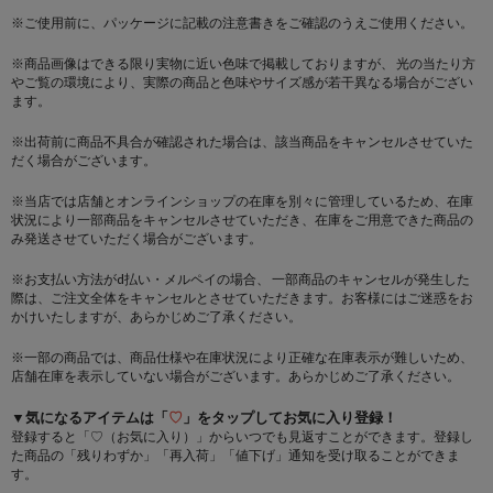
※ご使用前に、パッケージに記載の注意書きをご確認のうえご使用ください。
※商品画像はできる限り実物に近い色味で掲載しておりますが、 光の当たり方
やご覧の環境により、実際の商品と色味やサイズ感が若干異なる場合がござい
ます。
※出荷前に商品不具合が確認された場合は、該当商品をキャンセルさせていた
だく場合がございます。
※当店では店舗とオンラインショップの在庫を別々に管理しているため、在庫
状況により一部商品をキャンセルさせていただき、在庫をご用意できた商品の
み発送させていただく場合がございます。
※お支払い方法がd払い・メルペイの場合、 一部商品のキャンセルが発生した
際は、ご注文全体をキャンセルとさせていただきます。お客様にはご迷惑をお
かけいたしますが、あらかじめご了承ください。
※一部の商品では、商品仕様や在庫状況により正確な在庫表示が難しいため、
店舗在庫を表示していない場合がございます。あらかじめご了承ください。
▼気になるアイテムは「
♡
」をタップしてお気に入り登録！
登録すると「♡（お気に入り）」からいつでも見返すことができます。登録し
た商品の「残りわずか」「再入荷」「値下げ」通知を受け取ることができま
す。