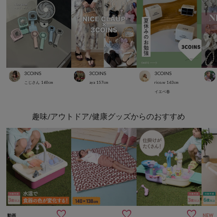
3COINS
3COINS
3COINS
こじさん
160
cm
aya
157
cm
rico.w
163
cm
イエベ春
趣味/アウトドア/健康グッズからのおすすめ



動画
NEW