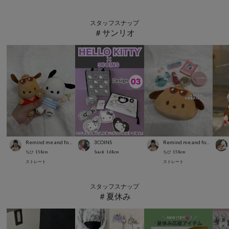
スタッフスナップ
＃サンリオ
Remind me and forever
3COINS
Remind me and forever
ちひ
158
cm
Suu☺︎
168
cm
ちひ
158
cm
ストレート
ストレート
スタッフスナップ
＃夏休み