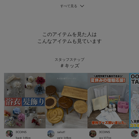
このアイテムを見た人は
こんなアイテムも見ています
スタッフスナップ
＃キッズ
3COINS
salut!
3COINS
Suu☺︎
168
cm
yurie
168
cm
aya
157
cm