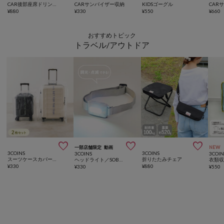
CAR後部座席ドリンクホルダー
CARサンバイザー収納
KIDSゴーグル
¥
880
¥
330
¥
550
¥
660
おすすめトピック
トラベル/アウトドア



一部店舗限定
動画
NEW
3COINS
3COINS
3COINS
3COIN
スーツケースカバー2枚セット
折りたたみチェア
ヘッドライト／SOBANI
衣類
¥
330
¥
880
¥
330
¥
550