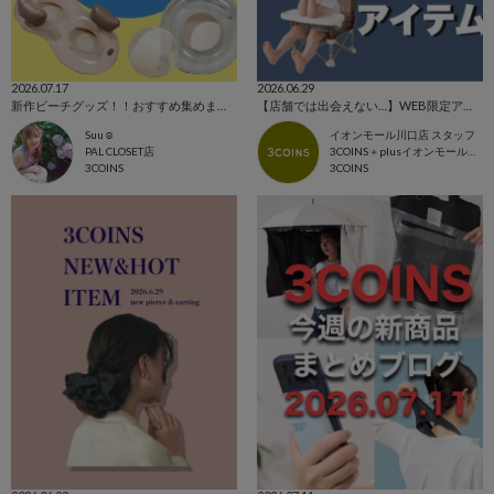
2026.07.17
2026.06.29
新作ビーチグッズ！！おすすめ集めました☺︎
【店舗では出会えない…】WEB限定アイテム！
Suu☺︎
イオンモール川口店 スタッフ
PAL CLOSET店
3COINS＋plusイオンモール川口店
3COINS
3COINS