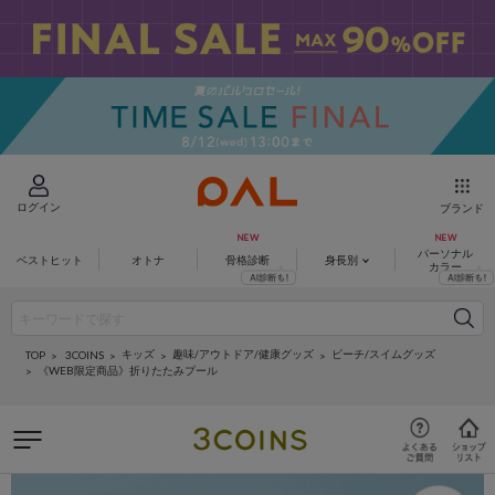
ログイン
ブランド
パーソナル
ベストヒット
オトナ
骨格診断
身長別
カラー
キッズ
趣味/アウトドア/健康グッズ
ビーチ/スイムグッズ
3COINS
TOP
《WEB限定商品》折りたたみプール