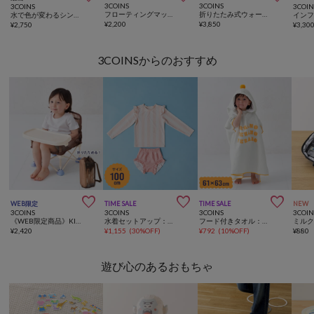
3COINS
3COINS
3COINS
3COIN
フローティングマット：140×138cm
折りたたみ式ウォータープレイ／KIDS水遊び
水で色が変わるシンクトイ／KIDS水遊び
¥
2,200
¥
3,850
¥
2,750
¥
3,30
3COINSからのおすすめ



WEB限定
TIME SALE
TIME SALE
NEW
3COINS
3COINS
3COINS
3COIN
《WEB限定商品》KIDS折りたたみイス
水着セットアップ：100cm
フード付きタオル：63×61cm
¥
2,420
¥
1,155
(
30%OFF
)
¥
792
(
10%OFF
)
¥
880
遊び心のあるおもちゃ