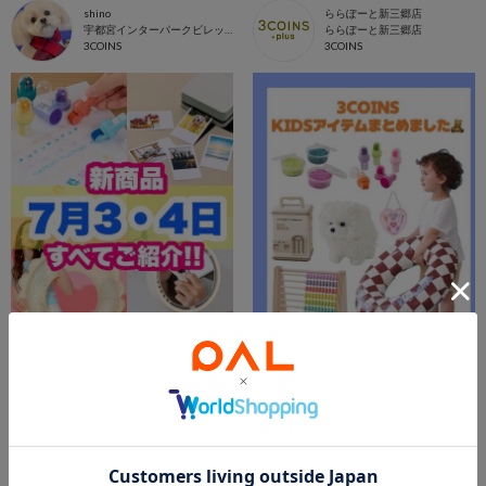
shino
ららぽーと新三郷店
宇都宮インターパークビレッジ店
ららぽーと新三郷店
3COINS
3COINS
2026.07.04
2026.07.25
【7/3.4】新商品すべてご紹介！！
KIDSアイテムまとめました🧸
Suu☺︎
新さっぽろサンピアザ店
PAL CLOSET店
新さっぽろサンピアザ店
3COINS
3COINS