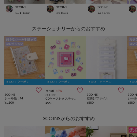
3COINS
3COINS
3COINS
Suu☺︎
168
cm
aya
157
cm
aya
157
cm
ステーショナリーからのおすすめ
5％OFFクーポン
5％OFFクーポン
5％OFFクーポン
5％



コラボ
NEW
3COINS
3COINS
3COIN
3COINS
シール帳：M
壁掛けファイル
シール
CDケース付きステッカーセット／HELLO KITTY
¥
1,100
¥
880
¥
880
¥
550
3COINSからのおすすめ