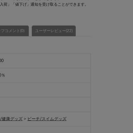
入荷」「値下げ」通知を受け取ることができます。
フコメント(0)
ユーザーレビュー(22)
00
0％
/健康グッズ
>
ビーチ/スイムグッズ