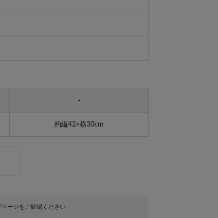
-
約縦42×横30cm
プページをご確認ください