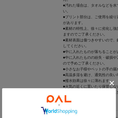
●汚れた場合は、タオルなどを水
い。
●プリント部分は、ご使用を繰り
があります。
●素材の特性上、徐々に劣化し強
ますのでご了承ください。
●素材表面は傷つきやすいので、
してください。
●中に入れたものが落ちることが
●中に入れたものの紛失・破損や
ので予めご了承ください。
●小さなお子様やペットの手の届
●高温多湿を避け、通気性の良い
●撥水効果は徐々に薄れます。
●火気の近くに置いたり保管しな
●廃棄の際は、各自治体の廃棄区