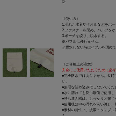
◎
《使い方》
1.濡れた水着やタオルなどをポ
2.ファスナーを閉め、バルブを
3.ポーチを絞り、脱水する。
※バブルは外れません。
※脱水しない時はバブルを閉め
《ご使用上の注意》
安全にご使用いただくために必
●完全防水ではありません。長時
い。
●無理な詰め込みはしないでくだ
●水に濡れても良い場所で使用し
●持ち運ぶ際は、しっかりと閉じ
●使用後は中の汚れを洗い流し、
●素材の特性上、洗濯・タンブル
ん。