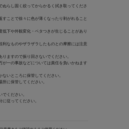
でぬらし固く絞ってからかるく拭き取ってくださ
返すことで徐々に色が薄くなったり剥がれること
度低下や外観変化・ベタつきが生じることがあり
鋭利なものやザラザラしたものとの摩擦には注意
ありますので振り回さないでください。
万が一の事故などについては責任を負いかねます
かないところに保管してください。
場所に保管してください。
いでください。
分に従ってください。