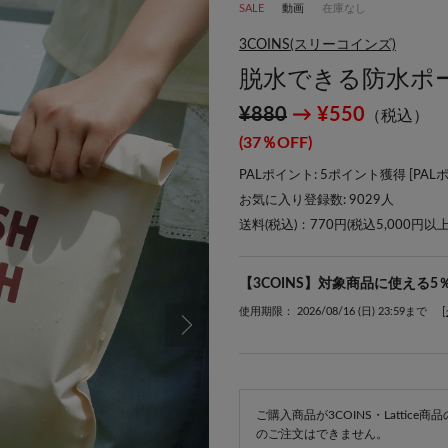
SALE
動画
在庫なし
3COINS(スリーコインズ)
脱水できる防水ポ
¥880
→ ¥550
（税込）
(37％OFF)
PALポイント: 5ポイント獲得 [
PAL
お気に入り登録数:
9029
人
送料(税込)：770円(税込5,000円以
【3COINS】対象商品に使える5
使用期限： 2026/08/16 (日) 23:59まで
ご購入商品が3COINS・Lattic
のご注文はできません。