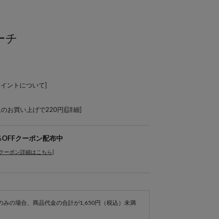
ーチ
ポイントについて
]
上のお買い上げで220円)[
詳細
]
％OFFクーポン配布中
[クーポン詳細はこちら]
e商品のみの場合、商品代金の合計が1,650円（税込）未満