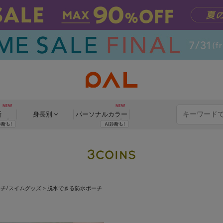
断
身長別
パーソナル
カラー
チ/スイムグッズ
>
脱水できる防水ポーチ