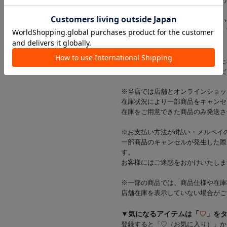
※ご使用前に、パッケージに記載の
※商品画像はできる限り実物に近い
光の当たり方やご覧の環境により、
ざいます。
※出荷前に商品不具合が確認された
該当商品をキャンセルさせていただ
※当店では店舗とオンラインショッ
在庫状況により一部商品をキャンセ
在庫をご用意できた商品のみ発送さ
※お支払い方法がd払い・メルペイ
一部商品のキャンセルが発生した際
す。
お客様にはご迷惑をおかけいたしま
※一部の商品では、商品仕様や在庫
店舗在庫を表示していない場合がご
▼気になるアイテムは「
♡
」を
登録すると「♡（お気に入り）」か