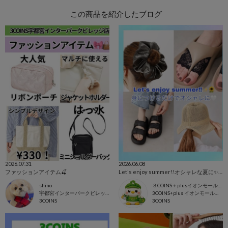
この商品を紹介したブログ
2026.07.31
2026.06.08
ファッションアイテム🍒
Let's enjoy summer!!オシャレな夏に✨🌻
shino
３COINS＋plusイオンモール上尾
宇都宮インターパークビレッジ店
3COINS+plus イオンモール上尾店
3COINS
3COINS