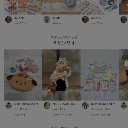
3COINS
salut!
3COINS
aya
157
cm
mii
0
cm
aya
157
cm
スタッフスナップ
＃サンリオ
Remind me and forever
NICE CLAUP / OLIVE des OLIVE OUTLET
Remind me and forever
ちひ
158
cm
m o e
149
cm
まいまい🎀
154
cm
ストレート
ウェーブ
イエベ春
ウェーブ
イエベ春