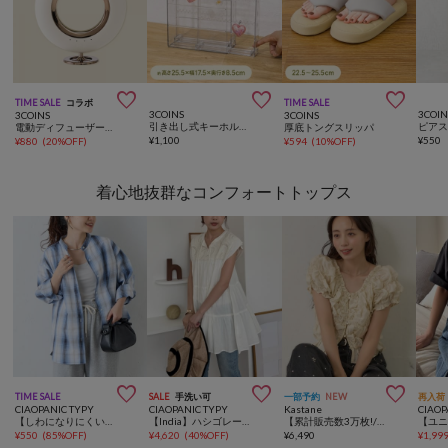



TIME SALE
コラボ
TIME SALE
3COINS
3COIN
3COINS
3COINS
引き出し式キーホルダーケース／コレクション収納
電動ディフューザー／ATTRACTION FRAGRANCE
厚底トングスリッパ
¥
1,100
¥
550
¥
880
(
20%OFF
)
¥
594
(
10%OFF
)
着心地抜群なコンフォートトップス



TIME SALE
SALE
手洗い可
一部予約
NEW
再入荷
CIAOPANIC TYPY
CIAOPANIC TYPY
Kastane
CIAOP
【しわになりにくい】ボリュームスリーブバンドカラーシャツ/ストライプ/チェック
【India】ハシゴレースティアードチュニックワンピ
【累計販売数3万枚!/着痩せ◎】クシュクシュブラウス
¥
550
(
85%OFF
)
¥
4,620
(
40%OFF
)
¥
6,490
¥
1,99