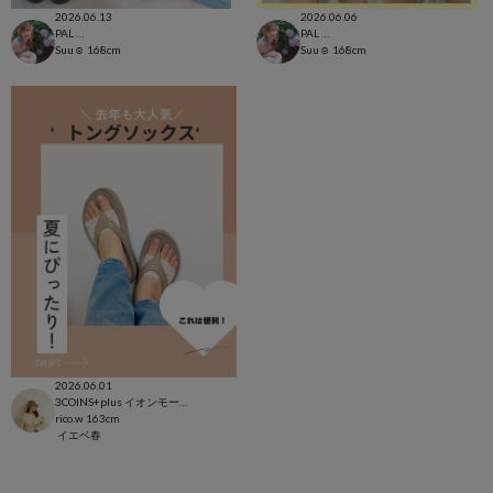
2026.06.13
2026.06.06
PAL CLOSET店
PAL CLOSET店
Suu☺︎
168cm
Suu☺︎
168cm
2026.06.01
3COINS+plus イオンモール日吉津店
rico.w
163cm
イエベ春