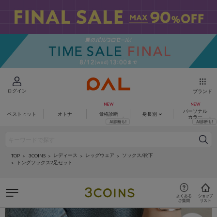
ログイン
ブランド
パーソナル
ベストヒット
オトナ
骨格診断
身長別
カラー
レディース
レッグウェア
ソックス/靴下
3COINS
TOP
トングソックス2足セット