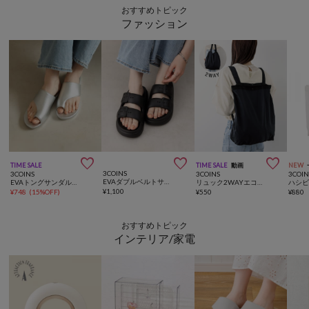
おすすめトピック
ファッション



TIME SALE
TIME SALE
動画
NEW
3COINS
3COINS
3COINS
3COIN
EVAダブルベルトサンダル：～24cm
EVAトングサンダル：～24cm
リュック2WAYエコバッグ
¥
1,100
¥
748
(
15%OFF
)
¥
550
¥
880
おすすめトピック
インテリア/家電