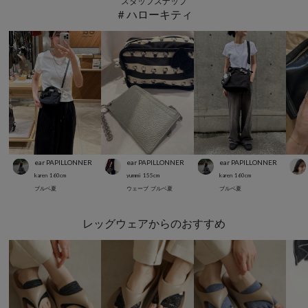
スタッフスナップ
＃ハローキティ
ear PAPILLONNER
ear PAPILLONNER
ear PAPILLONNER
karen
160
cm
yummi
155
cm
karen
160
cm
ブルベ夏
ウェーブ
ブルベ夏
ブルベ夏
レッグウェアからのおすすめ