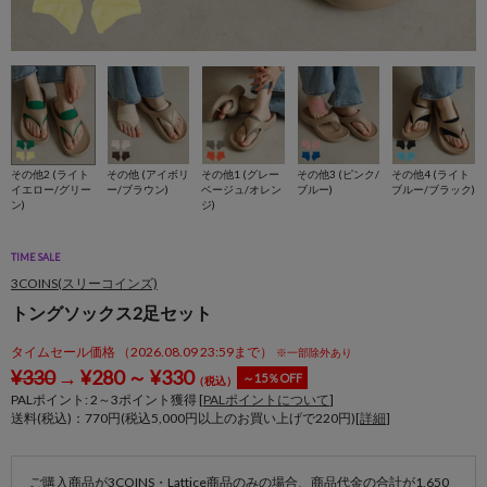
その他2 (ライト
その他 (アイボリ
その他1 (グレー
その他3 (ピンク/
その他4 (ライト
イエロー/グリー
ー/ブラウン)
ベージュ/オレン
ブルー)
ブルー/ブラック)
ン)
ジ)
TIME SALE
3COINS(スリーコインズ)
トングソックス2足セット
タイムセール価格 （2026.08.09 23:59まで）
※一部除外あり
¥
330
→
¥
280
～
¥
330
～15％OFF
（税込）
PALポイント:
2
～
3
ポイント獲得 [
PALポイントについて
]
送料(税込)：770円(税込5,000円以上のお買い上げで220円)[
詳細
]
ご購入商品が3COINS・Lattice商品のみの場合、商品代金の合計が1,650