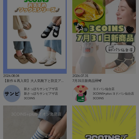
2026.08.04
2026.07.31
【新作＆再入荷】大人気靴下と防災アイテム⛑️
7月31日新商品🆕🪇
新さっぽろサンピアザ店
ヨドバシ仙台店
新さっぽろサンピアザ店
3COINS+plus ヨドバシ仙台店
3COINS
3COINS