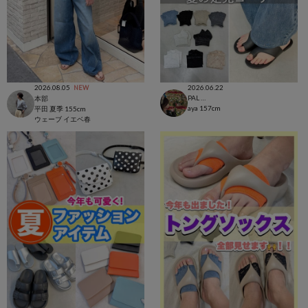
2026.08.05
2026.06.22
NEW
PAL CLOSET店
本部
aya
157cm
平田 夏季
155cm
ウェーブ
イエベ春