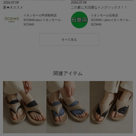
2026.07.09
2026.07.04
夏☀オススメ
この夏に大活躍なトングソックス！！
イオンモール甲府昭和店
イオンモール石巻店
3COINS+plus イオンモール甲府昭和店
3COINS＋plusイオンモール石巻店
3COINS
3COINS