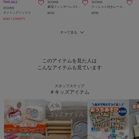
3COINS
3COINS
TIME SALE
麻混フィンガーレス5本指ラメソックス
クッション付きレーストングソックス
3COINS
ラメトングソックス
¥330
¥330
¥280
(15%OFF)
このアイテムを見た人は
こんなアイテムも見ています
スタッフスナップ
＃キッズアイテム