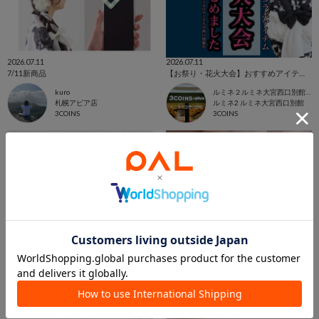
2026.07.11
2026.07.11
7/11新商品
【お祭り・花火大会】おすすめアイテム！
kuro
ルミネ２ルミネ大宮西口別館店
札幌アピア店
ルミネ2 ルミネ大宮西口別館
3COINS
3COINS