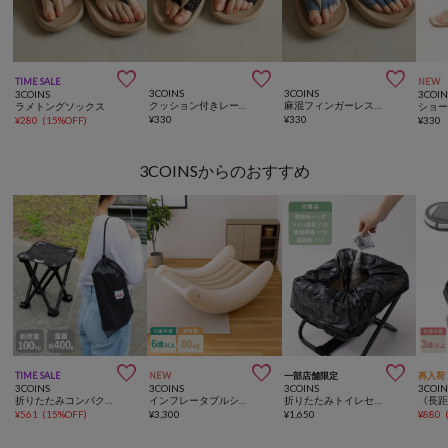



TIME SALE
NEW
3COINS
3COINS
3COINS
3COIN
クッション付きレーストングソックス
麻混フィンガーレス5本指ラメソックス
ラメトングソックス
¥
330
¥
330
¥
280
(
15%OFF
)
¥
330
3COINSからのおすすめ



TIME SALE
NEW
一部店舗限定
再入荷
3COINS
3COINS
3COINS
3COIN
折りたたみコンパクトチェア
インフレータブルシーソーチェア
折りたたみトイレセット／SOBANI
¥
561
(
15%OFF
)
¥
3,300
¥
1,650
¥
880